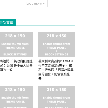
Load more
最新文章
際短聞 ／ 英政府回應連
義大利珠寶品牌DAMIANI
案： 台灣 是中華人民共
香港店遭竊2億美金， 鑽
國的一省
石一折出清 ？這是詐騙集
團的圈套，別傻傻跳進
去！