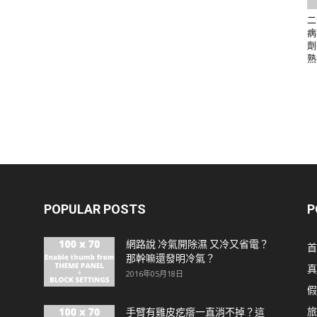
二
病
劑
熟
POPULAR POSTS
P
網路說 冷氣開除濕 又冷又省電？
首
那幹嘛還發明冷氣？
真
2016年05月18日
假
旅
手臂有雞皮疙瘩一直消不掉？這