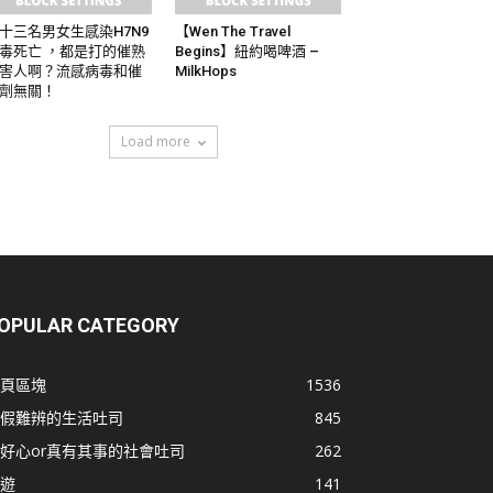
十三名男女生感染H7N9
【Wen The Travel
毒死亡 ，都是打的催熟
Begins】紐約喝啤酒 –
害人啊？流感病毒和催
MilkHops
劑無關！
Load more
OPULAR CATEGORY
頁區塊
1536
假難辨的生活吐司
845
好心or真有其事的社會吐司
262
遊
141