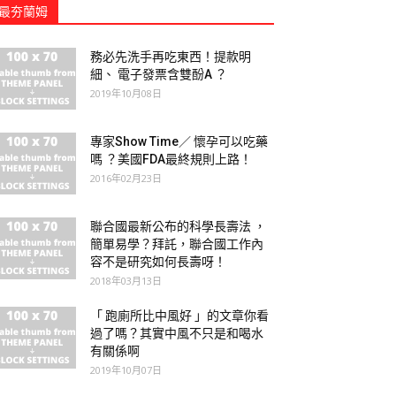
最夯蘭姆
務必先洗手再吃東西！提款明
細、 電子發票含雙酚A ？
2019年10月08日
專家Show Time／ 懷孕可以吃藥
嗎 ？美國FDA最終規則上路！
2016年02月23日
聯合國最新公布的科學長壽法 ，
簡單易學？拜託，聯合國工作內
容不是研究如何長壽呀！
2018年03月13日
「 跑廁所比中風好 」的文章你看
過了嗎？其實中風不只是和喝水
有關係啊
2019年10月07日