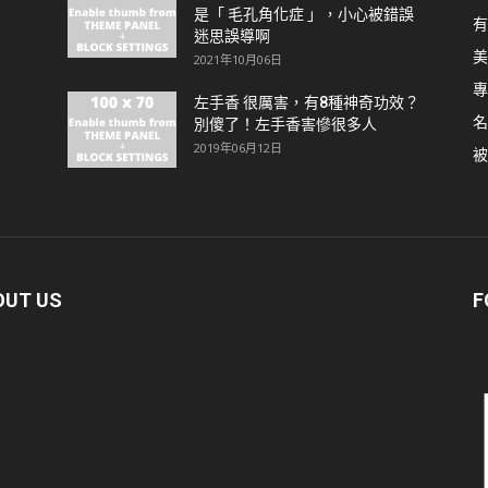
是「 毛孔角化症 」，小心被錯誤
有
迷思誤導啊
美
2021年10月06日
專
左手香 很厲害，有8種神奇功效？
名
別傻了！左手香害慘很多人
2019年06月12日
被
OUT US
F