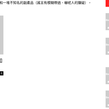
和一堆不知名的副產品（謠言有模糊帶過、嚇唬人的嫌疑），
加
0