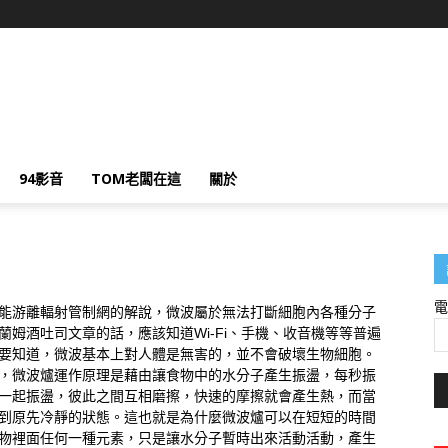
94影音
TOM老闆在這
關於
能游離輻射管制網的解說，微波屬於無法打斷細胞內各種分子
姆酒吐司文章的話，應該知道Wi-Fi、手機、收音機等等普遍
要知道，微波基本上對人體是無害的，並不會破壞生物細胞。
，微波爐運作原理是藉由讓食物中的水分子產生振盪，每秒振
子一起振盪，彼此之間互相磨擦，快速的摩擦就會產生熱，而當
到原先冷靜的狀態。這也就是為什麼微波爐可以在短短的時間
物裡面任何一種元素，只是讓水分子暫時出來活動活動，產生