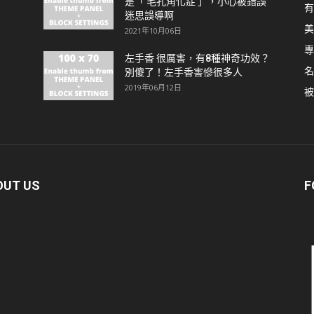
是「 毛孔角化症 」，小心被錯誤
有
迷思誤導啊
美
2021年10月06日
專
左手香 很厲害，有8種神奇功效？
名
別傻了！左手香害慘很多人
2019年06月12日
被
OUT US
F