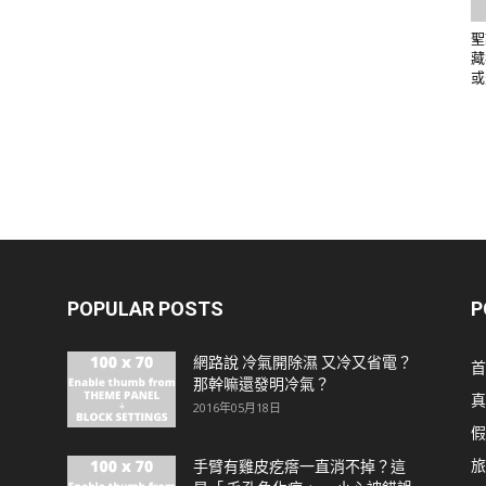
聖
藏
或
POPULAR POSTS
P
網路說 冷氣開除濕 又冷又省電？
首
那幹嘛還發明冷氣？
真
2016年05月18日
假
旅
手臂有雞皮疙瘩一直消不掉？這