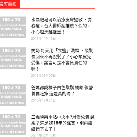
最夯蘭姆
水晶肥皂可以治療皮膚過敏 、青
春痘，台大醫師超推薦？假的，
小心越洗越嚴重！
2019年11月12日
奶奶 每天用「食鹽」洗頭 ，頭髮
長回來不再脫髮了？小心頭皮先
受傷，謠言可是不會負責任的
喔！
2018年08月07日
爸媽都說橘子白色鬚鬚 橘絡 很營
養要吃掉 這是真的嗎？
2015年12月21日
三義勝興車站小火車7月份免費 試
乘？這是2018年的謠言，別再繼
續錯下去了！
2019年07月12日