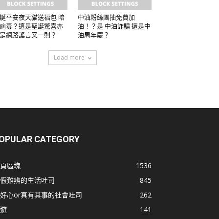
誕平安夜天貓送福包 暗
中油粉絲團抽免費加
病毒？這是聖誕驚喜亦
油！？是 中油詐騙 還是中
是網路謠言又一則？
油周年慶？
Load more
OPULAR CATEGORY
頁區塊
1536
假難辨的生活吐司
845
好心or真有其事的社會吐司
262
遊
141