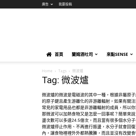
廣告
我要投稿
首頁
蘭姆酒吐司
來點SENSE
Home
Tags
微波爐
Tag: 微波爐
微波爐的微波是電磁波的其中一種，根據非屬原子
的原子鍵且產生游離化的非游離輻射，如果有關注蘭
常見的家電用品也都是非游離輻射的成員，所以你
那微波可以加熱食物又是怎麼一回事呢？簡單來說
盪次數可以多達24.5億次，而且當有很多個水分
微波爐停止作用、不再進行振盪，水分子就會回復
內，讓食物裡裡外外都熱騰䲢，而且並沒有改變食