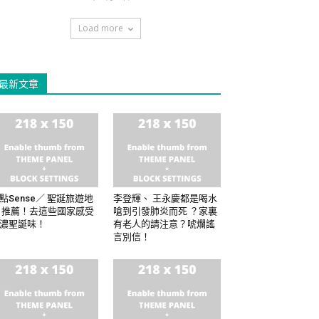
Load more
最新文章
點Sense／ 聖誕旅遊地
李登輝、 王永慶都是喝水
 推薦！去這些國家感受
嗆到引發肺炎而死 ？家裏
濃聖誕味！
有老人的請注意？唬爛謠
言別信！