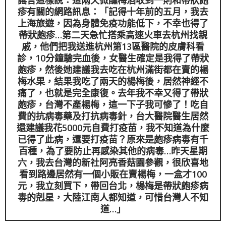
謠言這樣說：這兩天微醺梅酒收到一則和帶狀皰
疹有關的網路訊息：「記得十年前的五月，我去
上海旅遊，因為身體免疫功能低下，不幸也得了
帶狀皰疹…第二天急忙搭乘高速火車去杭州找親
戚，他們把我送進杭州第13區醫院的皮膚科看
診，10分鐘驗完血後，女醫生確定是我得了帶狀
皰疹，然後她建議我去吃在杭州滿街都在賣的楊
梅水果，結果我吃了兩天的楊梅後，居然神經不
痛了，也就是完全康復。去年我不幸又得了帶狀
皰疹，台灣不產楊梅，這一下子我可慘了！吃自
費的抗病毒藥及打抗病毒針，台大醫院醫生居然
還建議我花5000元自費打疫苗，我不知道為什麼
已得了此病，還要打疫苗？原來是皰疹病毒有千
百種，為了要防止再感染其他的病毒…昨天星期
六，我去台灣的新社阿亮香菇園參觀，很欣喜地
看到路邊居然有一個小販在賣楊梅，一盒才100
元，我立刻買下，帶回台北，楊梅是帶狀皰疹病
毒的剋星，大陸江南人都知道，可惜台灣人不知
道…」