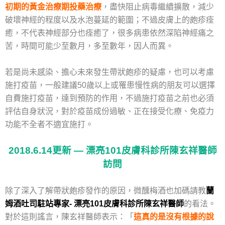
初期的黃金治療期投藥治療
，盡快阻止病毒繼續擴散，減少
破壞神經的程度以及水泡蔓延的範圍；不過皮膚上的皰疹痊
癒，不代表神經部分也痊癒了，很多病患依然深陷神經痛之
苦，時間可能少至數月，多至數年，因人而異。
若是尚未感染、擔心未來發生帶狀皰疹的疑慮，也可以考慮
施打疫苗，一般建議50歲以上或罹患慢性病的朋友可以選擇
自費施打疫苗，達到預防的作用，不過施打疫苗之前也必須
評估自身狀況，對於疫苗成份過敏、正在接受化療、免疫力
功能不全者不適宜施打。
2018.6.14更新 — 漂亮101皮膚科診所陳玄祥醫師
訪問
除了深入了解帶狀皰疹發作的原因，微醺梅酒也加碼請教
蘭
姆酒吐司駐站專家- 漂亮101皮膚科診所陳玄祥醫師
的看法。
對於這則謠言，陳玄祥醫師表示：「
這真的是沒有根據的說