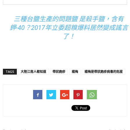
三種台鹽生產的問題鹽 是殺手鹽，含有
鉀-40？2017年立委超糗爆料居然變成謠言
了！
TAGS
大陸江南人都知道
帶狀皰疹
楊梅
楊梅是帶狀皰疹病毒的剋星