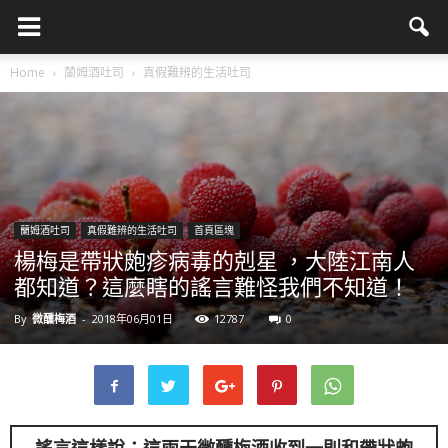
Home
蘭姆酒吐司
真假難辨的生活吐司
蘭姆酒吐司
真假難辨的生活吐司
首頁區塊
楊梅是帶狀皰疹病毒的剋星 ，大陸江南人
都知道？這麼瞎的謠言難怪我們不知道！
By
微醺梅酒
-
2018年06月01日
12787
0