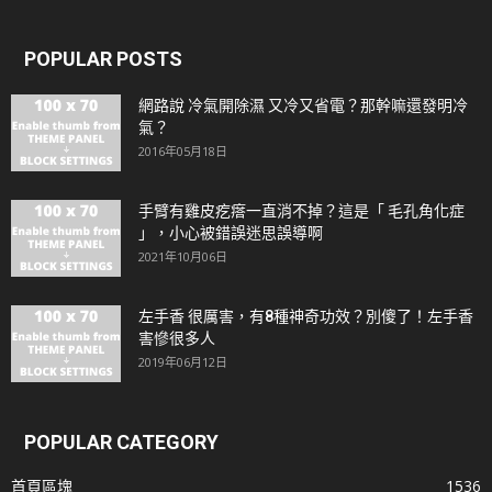
POPULAR POSTS
網路說 冷氣開除濕 又冷又省電？那幹嘛還發明冷
氣？
2016年05月18日
手臂有雞皮疙瘩一直消不掉？這是「 毛孔角化症
」，小心被錯誤迷思誤導啊
2021年10月06日
左手香 很厲害，有8種神奇功效？別傻了！左手香
害慘很多人
2019年06月12日
POPULAR CATEGORY
首頁區塊
1536