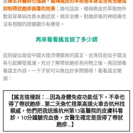
是
陳玄祥醫師也強調，楊梅樹皮的萃取物本身並沒有治療或
抑制帶狀皰疹病毒的效果
；換句話說，楊梅樹皮的萃取物外
敷就是單純改善水皰症狀，絕非治療，
對皰疹後的神經痛也
沒有相關的證據顯示有療效。
再來看看謠言說了多少謊
這則疑似是從中國大陸流傳開來的謠言，台灣目前似乎還沒
有引起轉發風潮。充分了解帶狀皰疹為何物之後，再回頭看
看謠言內容，一下子就可以揪出好多問題呀！看看謠言開
頭：
【謠言這樣說：…因為身體免疫功能低下，不幸也
得了帶狀皰疹…第二天急忙搭乘高速火車去杭州找
親戚，他們把我送進杭州第13區醫院的皮膚科看
診，10分鐘驗完血後，女醫生確定是我得了帶狀
皰疹…】