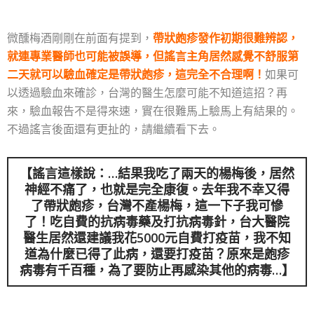
微醺梅酒剛剛在前面有提到，
帶狀皰疹發作初期很難辨認，
就連專業醫師也可能被誤導，但謠言主角居然感覺不舒服第
二天就可以驗血確定是帶狀皰疹，這完全不合理啊！
如果可
以透過驗血來確診，台灣的醫生怎麼可能不知道這招？再
來，驗血報告不是得來速，實在很難馬上驗馬上有結果的。
不過謠言後面還有更扯的，請繼續看下去。
【謠言這樣說：…結果我吃了兩天的楊梅後，居然
神經不痛了，也就是完全康復。去年我不幸又得
了帶狀皰疹，台灣不產楊梅，這一下子我可慘
了！吃自費的抗病毒藥及打抗病毒針，台大醫院
醫生居然還建議我花5000元自費打疫苗，我不知
道為什麼已得了此病，還要打疫苗？原來是皰疹
病毒有千百種，為了要防止再感染其他的病毒…】