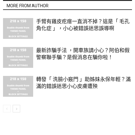
MORE FROM AUTHOR
手臂有雞皮疙瘩一直消不掉？這是「 毛孔
角化症 」，小心被錯誤迷思誤導啊
最新詐騙手法 ，開車族請小心？阿伯和假
警察聯手騙？是假消息在騙你啦！
轉發「 洗臉小竅門 」助姊妹永保年輕？滿
滿的錯誤迷思小心皮膚遭殃