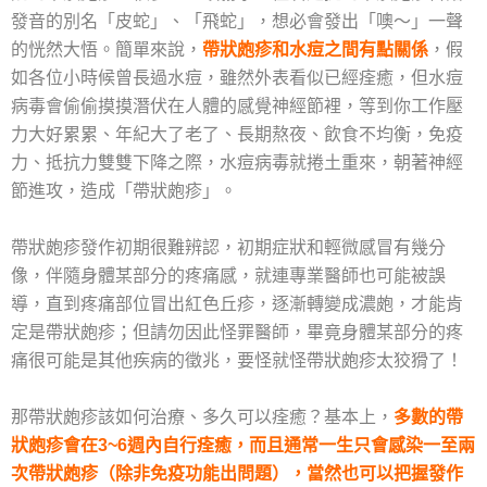
發音的別名「皮蛇」、「飛蛇」，想必會發出「噢～」一聲
的恍然大悟。簡單來說，
帶狀皰疹和水痘之間有點關係
，假
如各位小時候曾長過水痘，雖然外表看似已經痊癒，但水痘
病毒會偷偷摸摸潛伏在人體的感覺神經節裡，等到你工作壓
力大好累累、年紀大了老了、長期熬夜、飲食不均衡，免疫
力、抵抗力雙雙下降之際，水痘病毒就捲土重來，朝著神經
節進攻，造成「帶狀皰疹」。
帶狀皰疹發作初期很難辨認，初期症狀和輕微感冒有幾分
像，伴隨身體某部分的疼痛感，就連專業醫師也可能被誤
導，直到疼痛部位冒出紅色丘疹，逐漸轉變成濃皰，才能肯
定是帶狀皰疹；但請勿因此怪罪醫師，畢竟身體某部分的疼
痛很可能是其他疾病的徵兆，要怪就怪帶狀皰疹太狡猾了！
那帶狀皰疹該如何治療、多久可以痊癒？基本上，
多數的帶
狀皰疹會在3~6週內自行痊癒，而且通常一生只會感染一至兩
次帶狀皰疹（除非免疫功能出問題），當然也可以把握發作