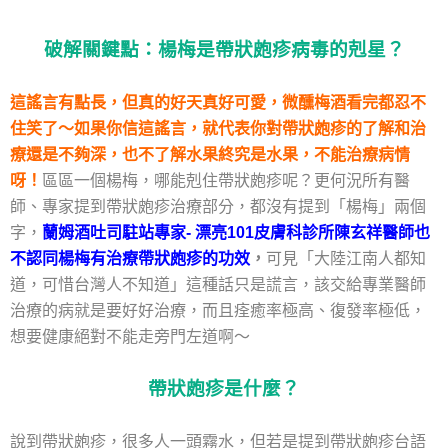
破解關鍵點：楊梅是帶狀皰疹病毒的剋星？
這謠言有點長，但真的好天真好可愛，微醺梅酒看完都忍不
住笑了～如果你信這謠言，就代表你對帶狀皰疹的了解和治
療還是不夠深，也不了解水果終究是水果，不能治療病情
呀！
區區一個楊梅，哪能剋住帶狀皰疹呢？更何況所有醫
師、專家提到帶狀皰疹治療部分，都沒有提到「楊梅」兩個
字，
蘭姆酒吐司駐站專家- 漂亮101皮膚科診所陳玄祥醫師也
不認同楊梅有治療帶狀皰疹的功效
，
可見「大陸江南人都知
道，可惜台灣人不知道」這種話只是謊言，該交給專業醫師
治療的病就是要好好治療，而且痊癒率極高、復發率極低，
想要健康絕對不能走旁門左道啊～
帶狀皰疹是什麼？
說到帶狀皰疹，很多人一頭霧水，但若是提到帶狀皰疹台語