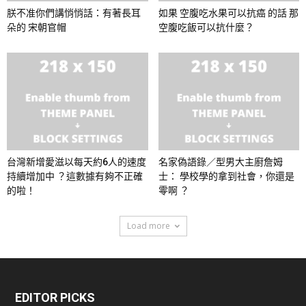
朕不准你們講悄悄話：有著長耳
如果 空腹吃水果可以抗癌 的話 那
朵的 宋朝官帽
空腹吃飯可以抗什麼？
台灣新增愛滋以每天約6人的速度
名家偽語錄／型男大主廚詹姆
持續增加中 ？這數據有夠不正確
士： 學校學的拿到社會，你還是
的啦！
零啊 ？
Load more
EDITOR PICKS