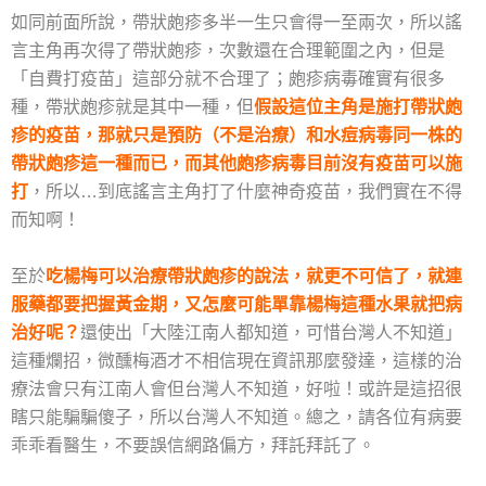
如同前面所說，帶狀皰疹多半一生只會得一至兩次，所以謠
言主角再次得了帶狀皰疹，次數還在合理範圍之內，但是
「自費打疫苗」這部分就不合理了；皰疹病毒確實有很多
種，帶狀皰疹就是其中一種，但
假設這位主角是施打帶狀皰
疹的疫苗，那就只是預防（不是治療）和水痘病毒同一株的
帶狀皰疹這一種而已，而其他皰疹病毒目前沒有疫苗可以施
打
，所以…到底謠言主角打了什麼神奇疫苗，我們實在不得
而知啊！
至於
吃楊梅可以治療帶狀皰疹的說法，就更不可信了，就連
服藥都要把握黃金期，又怎麼可能單靠楊梅這種水果就把病
治好呢？
還使出「大陸江南人都知道，可惜台灣人不知道」
這種爛招，微醺梅酒才不相信現在資訊那麼發達，這樣的治
療法會只有江南人會但台灣人不知道，好啦！或許是這招很
瞎只能騙騙傻子，所以台灣人不知道。總之，請各位有病要
乖乖看醫生，不要誤信網路偏方，拜託拜託了。