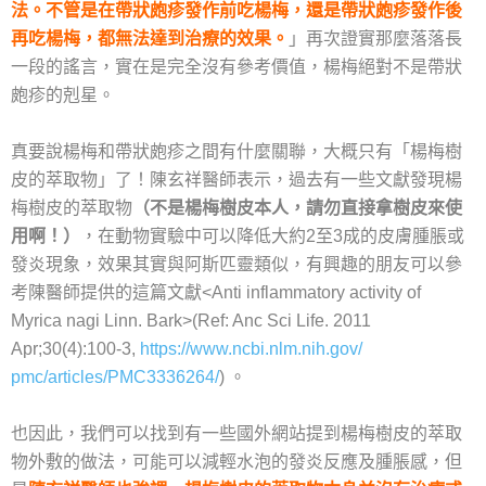
法。不管是在帶狀皰疹發作前吃楊梅，
還是帶狀皰疹發作後
再吃楊梅，都無法達到治療的效果。
」再次證實那麼落落長
一段的謠言，實在是完全沒有參考價值，楊梅絕對不是帶狀
皰疹的剋星。
真要說楊梅和帶狀皰疹之間有什麼關聯，大概只有「楊梅樹
皮的萃取物」了！
陳玄祥
醫師表示，過去有一些文獻發現楊
梅樹皮的萃取物
（不是楊梅樹皮本人，請勿直接拿樹皮來使
用啊！）
，
在動物實驗中可以降低大約2至3成的皮膚腫脹或
發炎現象，
效果其實與阿斯匹靈類似，有興趣的朋友可以參
考陳醫師提供的這篇文獻<Anti inflammatory activity of
Myrica nagi Linn. Bark>(Ref: Anc Sci Life. 2011
Apr;30(4):100-3,
https://www.ncbi.nlm.nih.gov/
pmc/articles/PMC3336264/
) 。
也因此，我們可以找到有一些國外網站提到楊梅樹皮的萃取
物外敷的做法，可能可以減輕水泡的發炎反應及腫脹感，
但