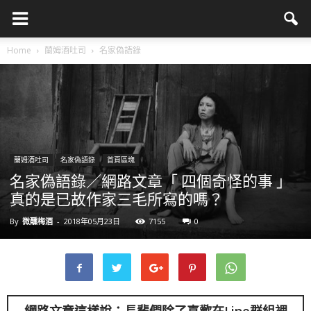
Home
蘭姆酒吐司
名家偽語錄
蘭姆酒吐司
名家偽語錄
首頁區塊
名家偽語錄／網路文章「 四個奇怪的事 」
真的是已故作家三毛所寫的嗎？
By
微醺梅酒
-
2018年05月23日
7155
0
網路文章這樣說：長輩們除了喜歡在Line群組裡