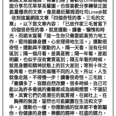
面分享花花草草長輩圖，也很喜歡分享轉發正面
能量爆表的文章，像是最近蘭姆酒吐司Line@就
收到這篇網路文章「四個奇怪的事，三毛的文
章」，以下是文章內容：「已故作家三毛曾寫下
四個很奇怪的事，就是運動、讀書、懶惰和時
光，而語末寫著「這一生你只需要認真努力地工
作，堅持鍛鍊身體，心安理得地生活。」運動很
奇怪。運動與不運動的人，隔一天看，沒有任何
區別；隔一個月看，差異甚微；隔一年看，差距
明顯，也似乎沒有實質區別；隔五年看的時候，
就是身體和精神狀態上的巨大差別；等到十年之
後再看，也許就是兩種不同的人生。所以，人生
就像走路，不得慢一步！讀書很奇怪。三毛說：
『書讀多了，容顏自然改變，很多時候，自己可
能以為許多看過的書籍都成為過眼煙雲，不復記
憶，其實它們仍是潛在的氣質裡、在談吐上、在
胸襟的無涯，當然也可能顯露在生活和文字
中。』運動也一樣，你運動過的從來都不會欺騙
你，你健康的身體、樂觀的精神、旺盛的精力，