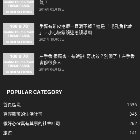
氣？
2016年05月18日
手臂有雞皮疙瘩一直消不掉？這是「 毛孔角化症
」，小心被錯誤迷思誤導啊
2021年10月06日
左手香 很厲害，有8種神奇功效？別傻了！左手香
害慘很多人
2019年06月12日
POPULAR CATEGORY
首頁區塊
1536
真假難辨的生活吐司
845
假好心or真有其事的社會吐司
262
旅遊
141