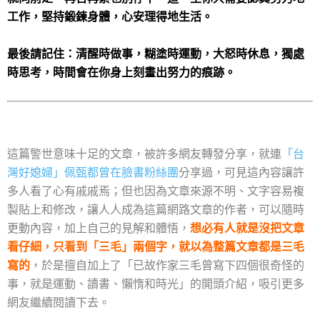
工作，堅持鍛鍊身體，心安理得地生活。
最後請記住：清醒時做事，糊塗時運動，大怒時休息，獨處
時思考，時間會在你身上刻畫出努力的痕跡。
這篇警世意味十足的文章，被許多網友轉發分享，就連
「台
灣好媳婦」佩甄都曾在臉書粉絲團
分享過，可見這內容讓許
多人看了心有戚戚焉；但也因為文章來源不明、文字容易複
製貼上和修改，讓人人成為這篇網路文章的作者，可以隨時
更動內容，加上自己的見解和體悟，
想必
有人就是沒把
文章
看仔細，只看到「三毛」兩個字，就以為整篇文章都是三毛
寫的
，於是擅自加上了「已故作家三毛曾寫下四個很奇怪的
事，就是運動、讀書、懶惰和時光」的開頭介紹，吸引更多
網友繼續閱讀下去。