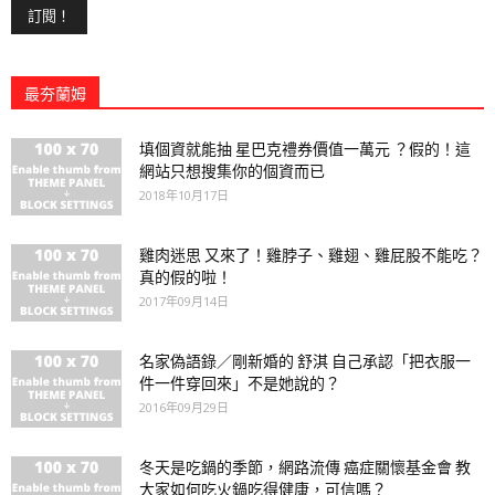
最夯蘭姆
填個資就能抽 星巴克禮券價值一萬元 ？假的！這
網站只想搜集你的個資而已
2018年10月17日
雞肉迷思 又來了！雞脖子、雞翅、雞屁股不能吃？
真的假的啦！
2017年09月14日
名家偽語錄／剛新婚的 舒淇 自己承認「把衣服一
件一件穿回來」不是她說的？
2016年09月29日
冬天是吃鍋的季節，網路流傳 癌症關懷基金會 教
大家如何吃火鍋吃得健康，可信嗎？