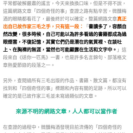
平常都破解嚴肅的謠言，今天來換換口味，但是不得不說，
這篇網路文章「四個奇怪的事」查證之路有點辛苦，微醺梅
酒的眼睛都看花了，最後終於可以確定，整篇網路文章
真正
出自已故作家三毛之手，只有這一段：
「
書讀多了，容顏自
然改變，很多時候，自己可能以為許多看過的書籍都成為過
眼煙雲，不復記憶，其實它們仍是潛在的氣質裡、在談吐
上、在胸襟的無涯，當然也可能顯露在生活和文字中。
」這
段來自《送你一匹馬》一書，也是許多名言錦句、部落格文
章熱愛節錄的段落之一。
另外，查閱過所有三毛出版的作品、書籍、散文篇，都沒有
找到和「四個奇怪的事」標題和內容有關的足跡，所以可以
確定的是已故作家三毛並未寫過類似的文章。
來源不明的網路文章，人人都可以當作者
在查證的過程中，微醺梅酒發現目前流傳的「四個奇怪的