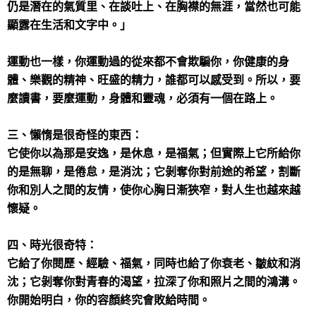
仍是潛在的氣質里、在談吐上、在胸襟的無涯，當然也可能
顯露在生活和文字中。」
運動也一樣，你運動過的從來都不會欺騙你，你健康的身
體、樂觀的精神、旺盛的精力，誰都可以感受到。所以，要
麼讀書，要麼運動，身體和靈魂，必須有一個在路上。
三、懶惰是很奇怪的東西：
它使你以為那是安逸，是休息，是福氣；但實際上它所給你
的是無聊，是倦怠，是消沈；它剝奪你對前途的希望，割斷
你和別人之間的友情，使你心胸日漸狹窄，對人生也越來越
懷疑。
四、時光很奇特：
它給了你閱歷、經驗、福氣，同時也給了你衰老、皺紋和消
沈；它剝奪你對青春的渴望，拉深了你和照片之間的鴻溝。
你開始明白，你的容顏終究會敗給時間。