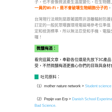
子，也不會像微波產生溫度變化，在生物體
一員的Wi-Fi，是不會破壞生物細胞分子的
。
台灣現行法規則是跟著國際非游離輻射防護委員會
訂定的一般民眾曝露環境電磁場參考位準值
定和檢測標準，所以無法忍受和手機、電腦
囉！
微醺梅酒：
看完這篇文章，奉勸各位還是先放下3C產品
受，不然微醺梅酒更擔心你們的目珠與身材
吐司原料：
（1）mother nature network >
Student science 
（2）Pepijn van Erp >
Danish School Experime
Bad Science.