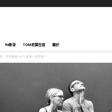
94影音
TOM老闆在這
關於
！你有聽過 Wi-Fi 會讓人致癌嗎？