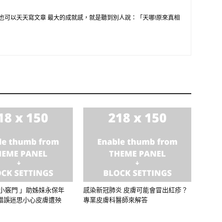
也可以天天寫文章 最大的成就感，就是聽到別人說：「天哪!原來真相
小竅門 」助姊妹永保年
感染新冠肺炎 皮膚可能會冒出紅疹？
錯誤迷思小心皮膚遭殃
專業皮膚科醫師來解答