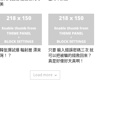
美
韓氫彈試爆 輻射層 漂來
只要 輸入錯誤密碼三次 就
灣！？
可以把被騙的錢救回來？
真是好傻好天真啊！
Load more