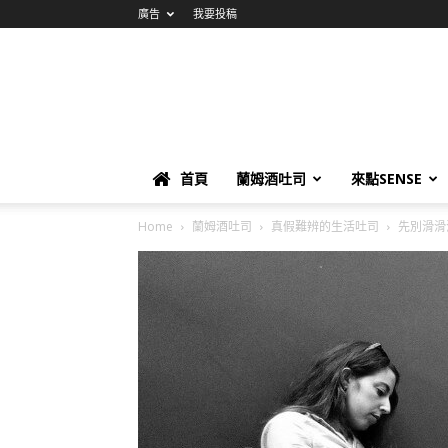
廣告
我要投稿
首頁
蘭姆酒吐司
來點SENSE
Home
蘭姆酒吐司
真假難辨的生活吐司
先別滑滑滑