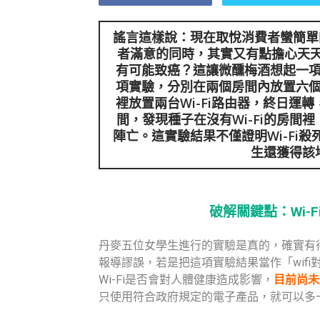
謠言這樣說：現在取悅消費者蠻簡單的
者滿意的同時，其實又有點擔心天天
有可能致癌？這讓微醺梅酒想起一
項實驗，分別在兩個房間內放置六
裡放置兩台Wi-Fi路由器，終日運轉
間，發現種子在沒有Wi-Fi的房間裡
陣亡。這實驗結果不僅證明Wi-Fi
生還獲得該
破解關鍵點：Wi-
丹麥五位女學生進行的實驗是真的，確實有
報導謬誤，若是把這項實驗結果當作「wif
Wi-Fi是否會對人體健康造成影響，
目前尚未
只使用符合政府規定的電子產品，就可以多