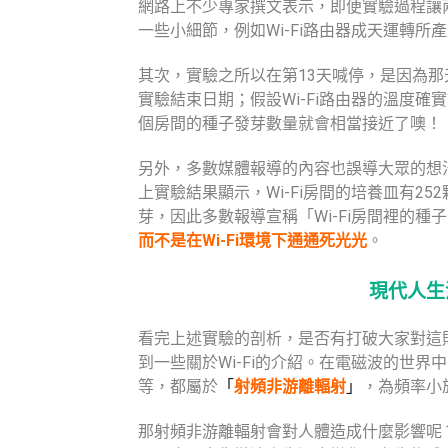
網路上不少專家撰文表示，即便實驗過程讓
一些小細節，例如Wi-Fi路由器成天運轉
其次，實驗之所以在第13天喊停，是因為
實驗結束日期；假設Wi-Fi路由器的溫度
個房間的種子發芽數量就會相當接近了噢！
另外，多數媒體報導的內容也誤導大眾的想
上實驗結果顯示，Wi-Fi房間的培養皿有25
芽，因此多數報導宣稱「Wi-Fi房間裡的
而不是在Wi-Fi環境下通通死光光
。
現代人生活
看完上述實驗的剖析，是否有打破大家對這
到一些關於Wi-Fi的介紹。在電磁波的世界
等，都屬於
「
射頻非游離輻射
」
，為頻率小於
那射頻非游離輻射會對人體造成什麼影響呢