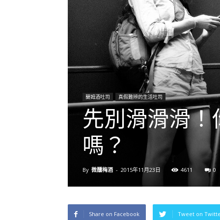
蘭姆酒吐司
真假難辨的生活吐司
先別滑滑滑！你
嗎？
By
微醺梅酒
-
2015年11月23日
4611
0
Share on Facebook
Tweet on Twitt