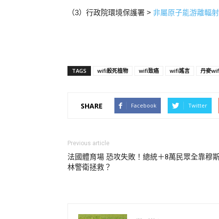
（3）行政院環境保護署 >
非屬原子能游離輻射
TAGS
wifi殺死植物
wifi致癌
wifi謠言
丹麥wi
SHARE
Facebook
Twitter
Previous article
法國體育場 恐攻失敗！總統＋8萬民眾全靠穆
林警衛拯救？