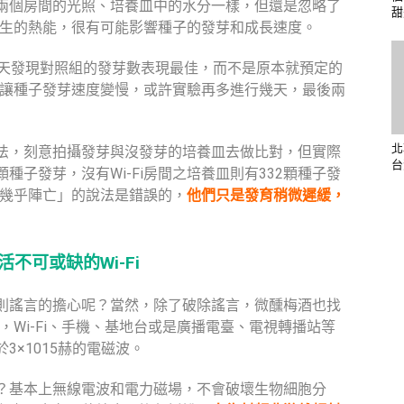
兩個房間的光照、培養皿中的水分一樣，但還是忽略了
甜
所產生的熱能，很有可能影響種子的發芽和成長速度。
那天發現對照組的發芽數表現最佳，而不是原本就預定的
確實讓種子發芽速度變慢，或許實驗再多進行幾天，最後兩
北
法，刻意拍攝發芽與沒發芽的培養皿去做比對，但實際
台
2顆種子發芽，沒有Wi-Fi房間之培養皿則有332顆種子發
種子幾乎陣亡」的說法是錯誤的，
他們只是發育稍微遲緩，
不可或缺的Wi-Fi
則謠言的擔心呢？當然，除了破除謠言，微醺梅酒也找
中，Wi-Fi、手機、基地台或是廣播電臺、電視轉播站等
3×1015赫的電磁波。
？基本上無線電波和電力磁場，不會破壞生物細胞分