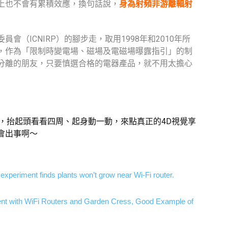
上也不會有累積效應，換句話說，
身為射頻非游離輻射
（ICNIRP）的腳步走，取用1998年和2010年所
，作為「限制時變電場、磁場及電磁場曝露指引」的制
分離的朋友，只要慎選合格的電器產品，就不用太擔心
，抬起頭看看四周、起身動一動，來點真正的4D視覺享
會出事啊～
experiment finds plants won’t grow near Wi-Fi router.
nt with WiFi Routers and Garden Cress, Good Example of