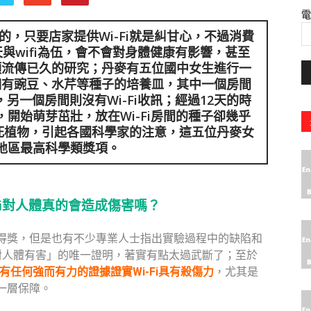
，只要店家提供Wi-Fi就是糾甘心，不過消費
與wifi為伍，會不會對身體健康有影響，甚至
項流傳已久的研究；丹麥有五位國中女生進行一
個有豌豆、水芹等種子的培養皿，其中一個房間
，另一個房間則沒有Wi-Fi收訊；經過12天的時
，開始萌芽茁壯，放在Wi-Fi房間的種子卻幾乎
殺死植物，引起各國科學家的注意，這五位丹麥女
地區最高科學類獎項。
Fi對人體真的會造成傷害嗎？
得獎，但是也有不少專業人士指出實驗過程中的缺陷和
i對人體有害」的唯一證明，著實有點太過武斷了；至於
有任何強而有力的證據證實Wi-Fi具有殺傷力
，尤其是
一層保障。