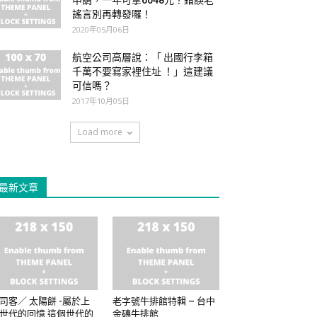
申請，一年可拿6048元？錯誤老
謠言別再轉發囉！
2020年05月06日
航空公司高層說：「 出國行李箱
千萬不要寫家裡住址 ！」這建議
可信嗎？
2017年10月05日
Load more
最新文章
司客／ 太陽餅 -屬於上
老字號牛排館特輯 – 台中
世代的回憶 這個世代的
金磚牛排館