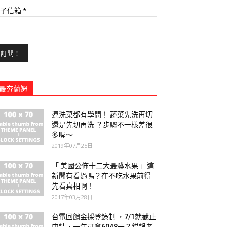
電子信箱
*
最夯蘭姆
連洗菜都有學問！ 蔬菜先洗再切
還是先切再洗 ？步驟不一樣差很
多喔～
2019年07月25日
「 美國公佈十二大最髒水果 」這
新聞有看過嗎？在不吃水果前得
先看真相啊！
2017年03月28日
台電回饋金採登錄制 ，7/1就截止