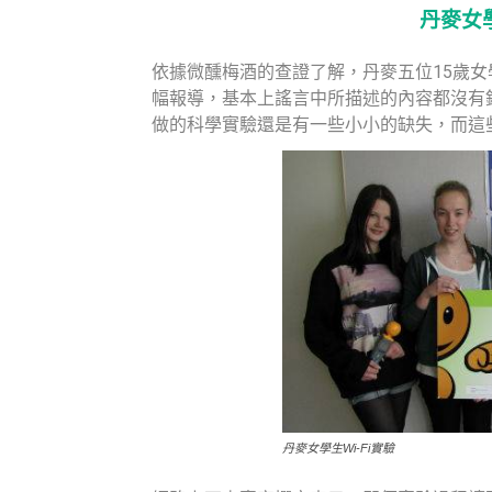
丹麥女
依據微醺梅酒的查證了解，丹麥五位15歲女
幅報導，基本上謠言中所描述的內容都沒有
做的科學實驗還是有一些小小的缺失，而這
丹麥女學生Wi-Fi實驗