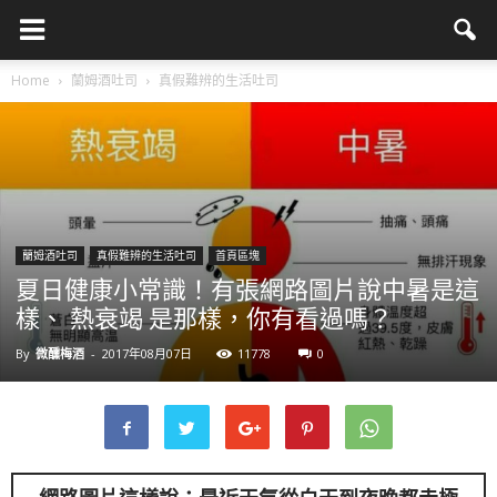
Home
蘭姆酒吐司
真假難辨的生活吐司
蘭姆酒吐司
真假難辨的生活吐司
首頁區塊
夏日健康小常識！有張網路圖片說中暑是這
樣、 熱衰竭 是那樣，你有看過嗎？
By
微醺梅酒
-
2017年08月07日
11778
0