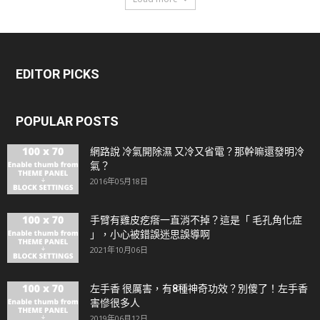
EDITOR PICKS
POPULAR POSTS
網路說 冷氣開除濕 又冷又省電？那幹嘛還發明冷
氣？
2016年05月18日
手臂有雞皮疙瘩一直消不掉？這是「 毛孔角化症
」，小心被錯誤迷思誤導啊
2021年10月06日
左手香 很厲害，有8種神奇功效？別傻了！左手香
害慘很多人
2019年06月12日