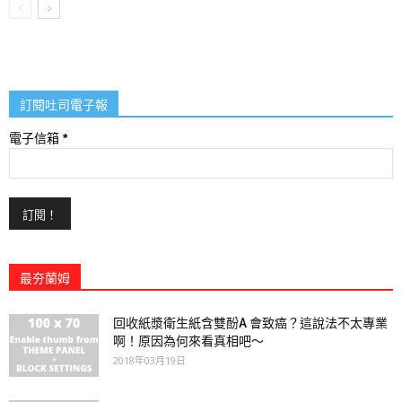
訂閱吐司電子報
電子信箱
*
最夯蘭姆
回收紙漿衛生紙含雙酚A 會致癌？這說法不太專業
啊！原因為何來看真相吧～
2018年03月19日