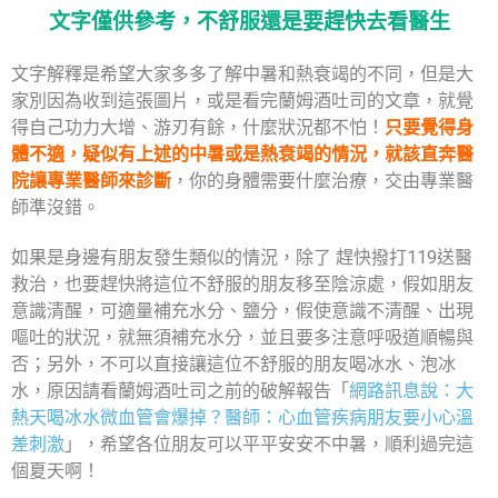
文字僅供參考，不舒服還是要趕快去看醫生
文字解釋是希望大家多多了解中暑和熱衰竭的不同，但是大
家別因為收到這張圖片，或是看完蘭姆酒吐司的文章，就覺
得自己功力大增、游刃有餘，什麼狀況都不怕！
只要覺得身
體不適，疑似有上述的中暑或是熱衰竭的情況，就該直奔醫
院讓專業醫師來診斷
，你的身體需要什麼治療，交由專業醫
師準沒錯。
如果是身邊有朋友發生類似的情況，除了 趕快撥打119送醫
救治，也要趕快將這位不舒服的朋友移至陰涼處，假如朋友
意識清醒，可適量補充水分、鹽分，假使意識不清醒、出現
嘔吐的狀況，就無須補充水分，並且要多注意呼吸道順暢與
否；另外，不可以直接讓這位不舒服的朋友喝冰水、泡冰
水，原因請看蘭姆酒吐司之前的破解報告「
網路訊息說：大
熱天喝冰水微血管會爆掉？醫師：心血管疾病朋友要小心溫
差刺激
」，希望各位朋友可以平平安安不中暑，順利過完這
個夏天啊！