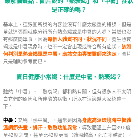
破解關鍵點：圖片說的「熱衰竭」和「中暑」症狀
是正確的嗎？
基本上，這張圖所說的內容並沒有什麼太嚴重的錯誤，但是
單就這張圖就能分辨所有熱衰竭或是中暑的人嗎？當然也沒
有那麼簡單囉，因為
每個人體質不同、狀況不同
，
發生熱衰
竭或是中暑現象時，也不一定會出現或符合所有症狀，
該如
何判別是熱衰竭還是中暑，應該交由專業醫師來決定
，圖片
只是輔助參考而已。
夏日健康小常識：什麼是中暑、熱衰竭？
雖然「中暑」、「熱衰竭」都和熱有關，但有很多人不太明
白它們的原因和所伴隨的病徵，所以在這邊幫大家統整一
下。
中暑：
又稱「熱中暑」，通常是因為
身處高溫環境時中樞體
溫調節失靈，排汗、散熱功能異常
，導致體溫上升至39.5度
至42度之間，甚至比42度更高（體溫越高，死亡率越高），