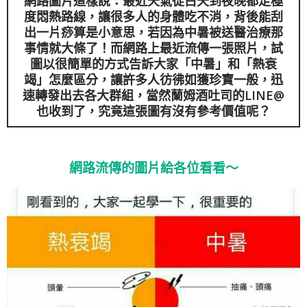
網路圖片這樣說：最近天氣從白天到夜晚都走極
度悶熱路線，讓很多人的身體吃不消，背後能刮
出一片痧算是小意思，若因為中暑被送醫治療那
事情就大條了！而網路上最近流傳一張照片，試
圖以很簡單的方式告訴大家「中暑」和「熱衰
竭」怎麼區分，讓許多人彷彿如獲珍寶一般，迅
速轉發出去各大群組，當然蘭姆酒吐司的LINE@
也收到了，究竟這張圖有沒有參考價值呢？
網路流傳的圖片給各位看看～