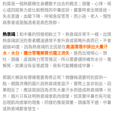
約莫是一個熱都積在身體散不出去的概念；頭暈、心悸、噁
心或四肢無力是比較輕微的中暑症狀，嚴重時會出現昏迷、
失去意識、血壓下降、呼吸急促等等，而小孩、老人、慢性
病患者或是酗酒者是高危險群。
熱衰竭：
和中暑的特徵相較之下，熱衰竭非常不一樣。出現
熱衰竭狀況的患者體溫通常不會升高或是略升高而已，不會
超過40度，因為熱衰竭的主因是在
高溫環境中排出大量汗
水，水分、鹽分等電解質也隨之流失
，進而出現噁心、想
吐、頭痛、虛弱無力等等情況，所以需要儘快補充水分、電
解質，如果沒有妥善處理，很有可能轉變成中暑。
那圖片解說有哪邊需要再修正呢？微醺梅酒要特別提到一
點，網路流傳的圖片說熱衰竭會盜汗，實際上並非如此，因
果相反了，應該是說因為流失大量汗水而造成熱衰竭噢。另
外，圖片只有註明熱衰竭會肌肉痙攣，但其實中暑也有可能
出現肌肉痙攣的現象，同樣的像是頭暈、頭痛等不適，中暑
或熱衰竭都會發生。