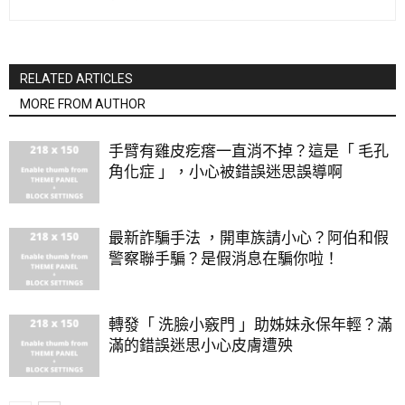
RELATED ARTICLES
MORE FROM AUTHOR
手臂有雞皮疙瘩一直消不掉？這是「 毛孔
角化症 」，小心被錯誤迷思誤導啊
最新詐騙手法 ，開車族請小心？阿伯和假
警察聯手騙？是假消息在騙你啦！
轉發「 洗臉小竅門 」助姊妹永保年輕？滿
滿的錯誤迷思小心皮膚遭殃