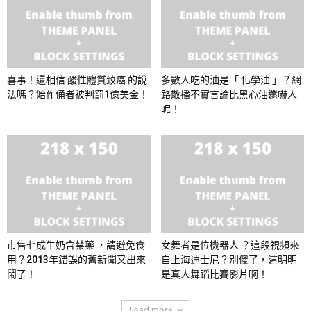
喜事！還相信 酸性體質致癌 的說
多數人吃的油是「 化學油 」？網
法嗎？始作俑者被判罰1億美金！
路散播不實言論比黑心油還嚇人
呢！
市售七成牛奶含禁藥 ，請避免食
女舞者是位機器人 ？這段視頻來
用？2013年錯誤的舊新聞又出來
自上海迪士尼？別傻了，這明明
鬧了！
是真人舞蹈比賽影片啊！
Load more