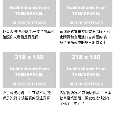
外星人 登陸地球 第一步？詭異胚
直到正式宣布疫情完全清除， 停
胎照你來看看是真是假
止購買和食用進口自美國的 食
品？腦補嚴重的謠言別轉發！
收了會被討錢！？ 來路不明的快
名家偽語錄／ 宮崎駿批評 「日本
遞是詐騙 ？這招真的要注意喔！
動畫產業沒落，徹徹底底地毀在
了死宅手中」？