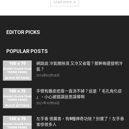
Load more
EDITOR PICKS
POPULAR POSTS
網路說 冷氣開除濕 又冷又省電？那幹嘛還發明冷
氣？
2016年05月18日
手臂有雞皮疙瘩一直消不掉？這是「 毛孔角化症
」，小心被錯誤迷思誤導啊
2021年10月06日
左手香 很厲害，有8種神奇功效？別傻了！左手香
害慘很多人