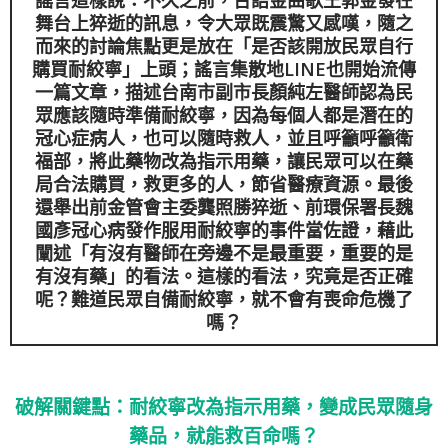
舞台上猝逝的訊息，令大眾既震驚又感嘆，隨之
而來的討論焦點更是放在「是否該開放民眾自行
購買耐絞寧」上頭；謠言集散地LINE也開始流傳
一篇文章，描述台南市副市長顏純左醫師認為民
眾應該隨時準備耐絞寧，因為每個人都是潛在的
冠心症病人，也可以隨時救人，並且呼籲呼籲衛
福部，將此藥物改為指示用藥，讓民眾可以在藥
局合法購買，救更多的人，節省醫療資源。最後
還舉出前金管會主委龔照勝猝逝、前環保署長魏
國彥冠心病發作服用耐絞寧的事件當佐證，藉此
闡述「有沒有醫師在旁邊不是最重要，重要的是
有沒有藥」的看法。這樣的看法，究竟是否正確
呢？難道民眾自備耐絞寧，就不會有喪命危機了
嗎？
破解關鍵點：耐絞寧改為指示用藥，變成民眾
隨身
藥品，就能救百命嗎？