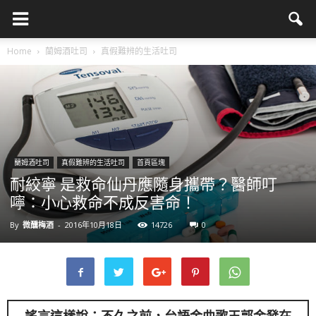
Home
蘭姆酒吐司
真假難辨的生活吐司
蘭姆酒吐司
真假難辨的生活吐司
首頁區塊
耐絞寧 是救命仙丹應隨身攜帶？醫師叮
嚀：小心救命不成反害命！
By
微醺梅酒
-
2016年10月18日
14726
0
謠言這樣說：不久之前，台語金曲歌王郭金發在