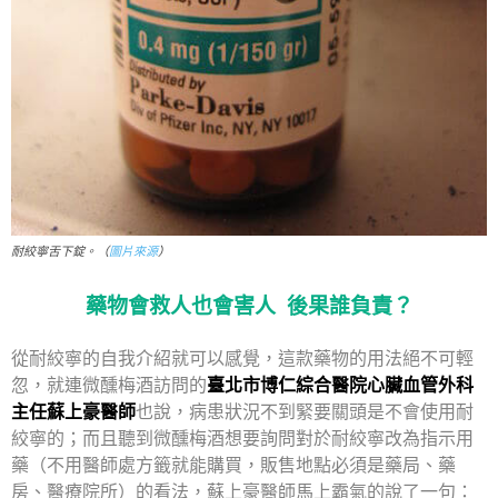
耐絞寧舌下錠。（
圖片來源
）
藥物會救人也會害人 後果誰負責？
從耐絞寧的自我介紹就可以感覺，這款藥物的用法絕不可輕
忽，就連微醺梅酒訪問的
臺北市博仁綜合醫院心臟血管外科
主任蘇上豪醫師
也說，病患狀況不到緊要關頭是不會使用耐
絞寧的；而且聽到微醺梅酒想要詢問對於耐絞寧改為指示用
藥（不用醫師處方籤
就能購買，販售地點必須是藥局、藥
房、醫療院所）的看法，蘇上豪醫師馬上霸氣的說了一句：