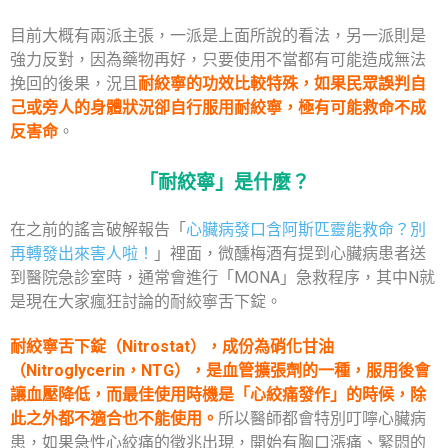
目前大概有兩派主張，一派是上面所說的看法，另一派則是
強力反對，因為藥物再好，只要使用不當都有可能造成無法
挽回的後果，況且
耐絞寧的功效比較特殊，如果民眾誤判自
己或旁人的身體狀況卻自行服用耐絞寧，極有可能救命不成
反害命
。
「耐絞寧」是什麼？
在之前的謠言破解報告「
心臟病發口含阿斯匹靈能救命？別
再轉發出來害人啦！
」裡面，微醺梅酒有提到心臟病患者送
到醫院急診室時，通常會進行「MONA」急救程序，其中N就
是現在大家瘋狂討論的耐絞寧舌下錠。
耐絞寧舌下錠（Nitrostat），成份為硝化甘油
（Nitroglycerin，NTG），是血管擴張劑的一種，服用後會
讓血壓降低，而最佳使用時機是「心絞痛發作」的時候，除
此之外都不適合也不能使用。
所以醫師都會特別叮嚀心臟病
患，如果急性心絞痛的徵兆出現，開始有胸口漲痛、緊悶的