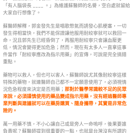
「有人腦袋長 ____ 。」為維護蘇醫師的名譽，空白處就留給
大家自行想像了。
蘇醫師解釋，郭金發先生是唱歌憋氣而誘發心肌梗塞，一切
發生得相當快，我們不能保證讓他服用耐絞寧就可以救回一
命，況且郭先生已經昏倒了，再服用耐絞寧只會讓血壓更
低，情況會變得更加危急；然而，現在有太多人一直拿這事
件當作「耐絞寧應改為指示用藥」的宣傳，可說是完全搞錯
重點。
藥物可以救人，但也可以害人，蘇醫師說尤其像耐絞寧這樣
特殊的藥物，就連醫師自己都不一定願意使用了，必須視情
況危急程度來決定是否用藥；
那對於醫學常識較不足的民眾
來說，必須謹慎使用的藥品變成指示用藥，沒有經過醫師專
業判斷與建議就可以在藥房購買、隨身攜帶，其實是非常危
險的。
萬一用藥不慎，不小心讓自己或是旁人一命嗚呼，後果要誰
負責呢？蘇醫師提到很重要的一點，也就是台灣沒有所謂的