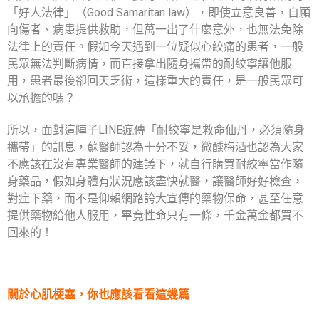
「好人法律」（Good Samaritan law），即使立意良善，自願
向傷者、病患提供救助，但萬一出了什麼意外，也無法免除
法律上的責任。假如今天遇到一位疑似心絞痛的患者，一般
民眾無法判斷病情，而直接拿出隨身攜帶的耐絞寧讓他服
用，患者最後卻回天乏術，這樣重大的責任，是一般民眾可
以承擔的嗎？
所以，面對這陣子LINE瘋傳「耐絞寧是救命仙丹，必須隨身
攜帶」的訊息，蘇醫師認為十分不妥，微醺梅酒也認為大家
不應該在沒有專業醫師的建議下，就自行購買耐絞寧當作隨
身藥品，假如身體有狀況應該盡快就醫，讓醫師好好檢查，
對症下藥，而不是仰賴網路誇大宣傳的藥物保命，甚至任意
提供藥物給他人服用，畢竟性命只有一條，千金萬金都買不
回來的！
關於心肌梗塞，你也應該看看這幾篇