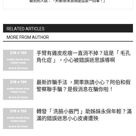
聽到別人說：「天哪!原來真相是這麼一回事！」
RELATED ARTICLES
MORE FROM AUTHOR
手臂有雞皮疙瘩一直消不掉？這是「 毛孔
角化症 」，小心被錯誤迷思誤導啊
最新詐騙手法 ，開車族請小心？阿伯和假
警察聯手騙？是假消息在騙你啦！
轉發「 洗臉小竅門 」助姊妹永保年輕？滿
滿的錯誤迷思小心皮膚遭殃