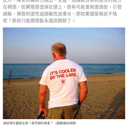
此外，陳玄祥醫師也指出，生薑、酒精都含有刺激性的成分
在裡頭，如果隨意塗抹在頭上，很有可能會刺激頭皮，引發
過敏，導致刺激性或過敏性皮膚炎，那如果還是執迷不悟
呢？那就只能跟頭髮永遠說掰掰了。
頭皮擦生薑能生髮？是禿頭的救星？（圖翻攝自網路）