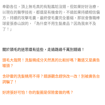
奉勸各位，頂上無毛真的有點尷尬沒錯，但如果好好治療，
以現在的醫學技術，都還是有機會的，不過如果持續相信偏
方，持續的攻擊毛囊，最終使毛囊完全萎縮，那就會像職棒
球星張泰山說的，「為什麼不用生髮產品？因為我來不及
了！」
關於頭毛的迷思還有這些，走過路過千萬別錯過！
頭毛大哉問！洗髮精成分天然真的比較好嗎？難道又是廣告
噱頭？
含矽靈的洗髮精用不得？錯誤觀念趕快改一改！別被廣告台
詞騙了！
好誇張好可怕！你的髮圈是保險套做的嗎？