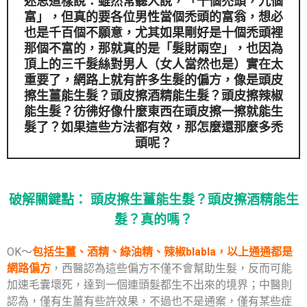
迷思這樣說：雖然常聽人說，「十個禿頭，九個
富」，但真的要各位男性當個禿頭的富翁，想必
也是千百個不願意，尤其如果剛好是十個禿頭裡
那個不富的，那就真的是「髮財兩空」，也因為
頂上的三千髮絲對男人（女人當然也是）實在太
重要了，網路上就有許多生髮的偏方，像是
頭皮
擦生薑能生髮
？頭皮擦酒精能生髮？頭皮擦辣椒
能生髮？彷彿好像什麼東西在頭皮擦一擦就能生
髮了？如果這些方法都有效，那怎麼還那麼多禿
頭呢？
破解關鍵點： 頭皮擦生薑能生髮？頭皮擦酒精能生
髮？真的嗎？
OK～
包括生薑、酒精、綠油精、辣椒blabla，以上通通都是
網路偏方
，西醫認為這些偏方不僅不會幫助生髮，反而可能
加速毛囊壞死，達到一個連頭髮都生不出來的境界；中醫則
認為，僅有生薑有些許效果，不過也不是通案，僅有某些症