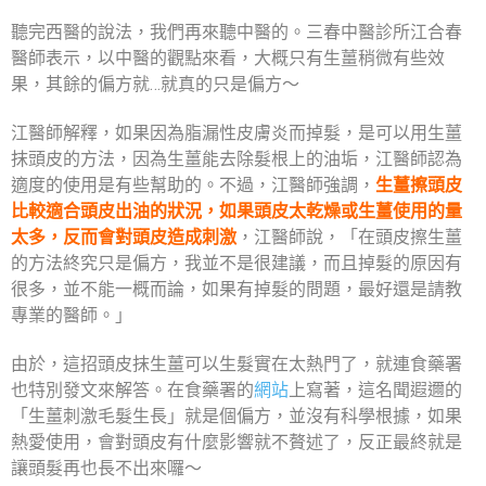
聽完西醫的說法，我們再來聽中醫的。三春中醫診所江合春
醫師表示，以中醫的觀點來看，大概只有生薑稍微有些效
果，其餘的偏方就…就真的只是偏方～
江醫師解釋，如果因為脂漏性皮膚炎而掉髮，是可以用生薑
抹頭皮的方法，因為生薑能去除髮根上的油垢，江醫師認為
適度的使用是有些幫助的。不過，江醫師強調，
生薑擦頭皮
比較適合頭皮出油的狀況，如果頭皮太乾燥或生薑使用的量
太多，反而會對頭皮造成刺激
，江醫師說，「在頭皮擦生薑
的方法終究只是偏方，我並不是很建議，而且掉髮的原因有
很多，並不能一概而論，如果有掉髮的問題，最好還是請教
專業的醫師。」
由於，這招頭皮抹生薑可以生髮實在太熱門了，就連食藥署
也特別發文來解答。在食藥署的
網站
上寫著，這名聞遐邇的
「生薑刺激毛髮生長」就是個偏方，並沒有科學根據，如果
熱愛使用，會對頭皮有什麼影響就不贅述了，反正最終就是
讓頭髮再也長不出來囉～