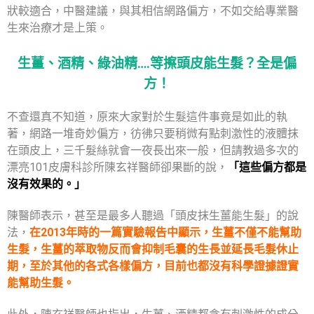
狀較適合，中醫建議，與其相信網路偏方，不如交給專業醫
生來治療才是上策。
生薑、酒精、綠油精….等擦頭皮能生髮？全是偏
方！
不查還真不知道，原來大家對於生髮這件事竟是如此的執
著，網路一堆奇妙偏方，彷彿只要稍微有點刺激性的液體抹
在頭皮上，三千髮絲就會一夜長出來一般，但請教過多次的
漂亮101皮膚科診所陳玄祥醫師卻果斷的說，
「這些偏方都是
沒有效果的。」
陳醫師表示，甚至是最多人聽過「頭皮抹生薑能生髮」的說
法，
在2013年時的一篇實驗報告中顯示，生薑不僅不能幫助
生髮，生薑的萃取物反而會抑制毛囊的生長並延長毛髮休止
期，至於其他的各式各樣偏方，目前也都沒有科學證據證實
能幫助生髮。