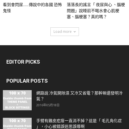
看到會閃尿……傳說中的各國 恐怖
落落長的謠言「 夜尿與心 、腦梗
鬼怪
問題」說睡前不喝水會心肌梗
塞、腦梗塞？真的嗎？
Load more
EDITOR PICKS
POPULAR POSTS
網路說 冷氣開除濕 又冷又省電？那幹嘛還發明冷
氣？
2016年05月18日
手臂有雞皮疙瘩一直消不掉？這是「 毛孔角化症
」，小心被錯誤迷思誤導啊