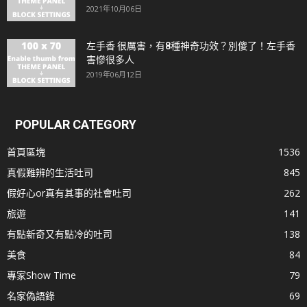
2021年10月06日
左手香 很厲害，有8種神奇功效？別傻了！左手香
害慘很多人
2019年06月12日
POPULAR CATEGORY
首頁區塊
1536
真假難辨的生活吐司
845
假好心or真有其事的社會吐司
262
旅遊
141
有點新奇又有點冷的吐司
138
美食
84
專家Show Time
79
名家偽語錄
69