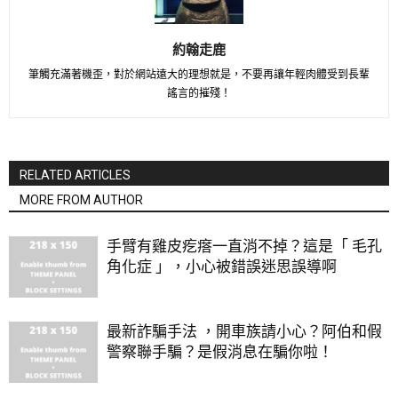
約翰走鹿
筆觸充滿著機歪，對於網站遠大的理想就是，不要再讓年輕肉體受到長輩
謠言的摧殘！
RELATED ARTICLES
MORE FROM AUTHOR
手臂有雞皮疙瘩一直消不掉？這是「 毛孔
角化症 」，小心被錯誤迷思誤導啊
最新詐騙手法 ，開車族請小心？阿伯和假
警察聯手騙？是假消息在騙你啦！