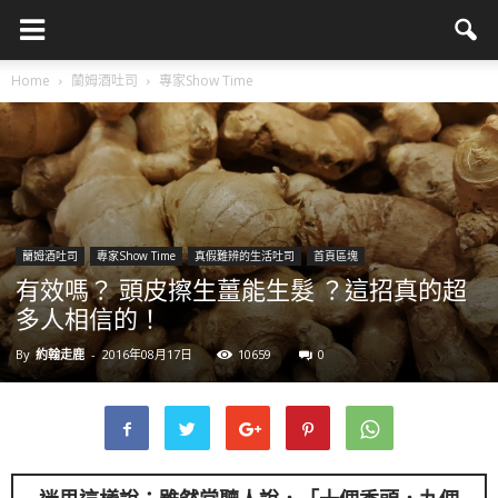
Home
蘭姆酒吐司
專家Show Time
蘭姆酒吐司
專家Show Time
真假難辨的生活吐司
首頁區塊
有效嗎？ 頭皮擦生薑能生髮 ？這招真的超
多人相信的！
By
約翰走鹿
-
2016年08月17日
10659
0