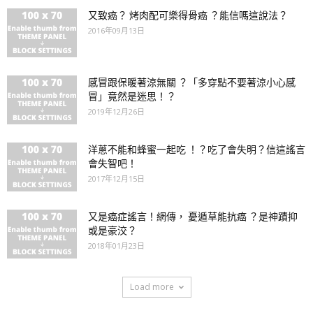
又致癌？ 烤肉配可樂得骨癌 ？能信嗎這說法？
2016年09月13日
感冒跟保暖著涼無關 ？「多穿點不要著涼小心感
冒」竟然是迷思！？
2019年12月26日
洋蔥不能和蜂蜜一起吃 ！？吃了會失明？信這謠言
會失智吧！
2017年12月15日
又是癌症謠言！網傳， 憂遁草能抗癌 ？是神蹟抑
或是豪洨？
2018年01月23日
Load more