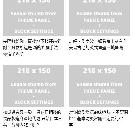
先匯錢給你，事後地下錢莊來催
走吧，到南波士頓看海！擁有全
討？網友說這是 新的詐騙手法 ，
美最古老的英式堡壘 – 城堡島
你信了嗎？
核災謠言又一發！保存日期後的
當你聞到煤氣的味道時 ，不要開
食品製造商產地代號 只給日本人
燈？基本防災常識一定要記牢
看、台灣人吃下肚？
牢！