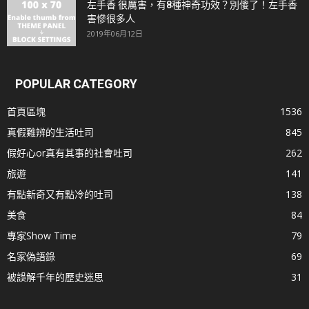
左手香 很厲害，有8種神奇功效？別傻了！左手香
害慘很多人
2019年06月12日
POPULAR CATEGORY
首頁區塊
1536
真假難辨的生活吐司
845
假好心or真有其事的社會吐司
262
旅遊
141
有點新奇又有點冷的吐司
138
美食
84
專家Show Time
79
名家偽語錄
69
被誤解千年的歷史迷思
31