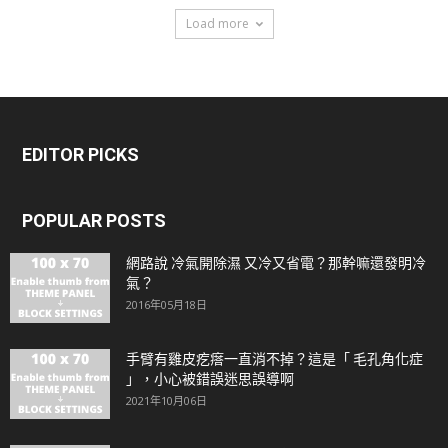
Load more
EDITOR PICKS
POPULAR POSTS
網路說 冷氣開除濕 又冷又省電？那幹嘛還發明冷
氣？
2016年05月18日
手臂有雞皮疙瘩一直消不掉？這是「 毛孔角化症
」，小心被錯誤迷思誤導啊
2021年10月06日