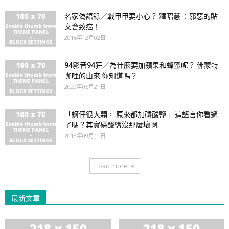
名家偽語錄／戰甲甲要小心？ 釋昭慧 ：邪惡的貼
文會致癌！
2016年12月02日
94影音94狂／為什麼要加蘋果和蜂蜜呢？ 佛蒙特
咖哩的由來 你知道嗎？
2020年05月21日
「蚵仔很大顆， 原來都加磷酸鹽 」這謠言你看過
了嗎？其實磷酸鹽沒那麼壞啊
2018年09月11日
Load more
最新文章