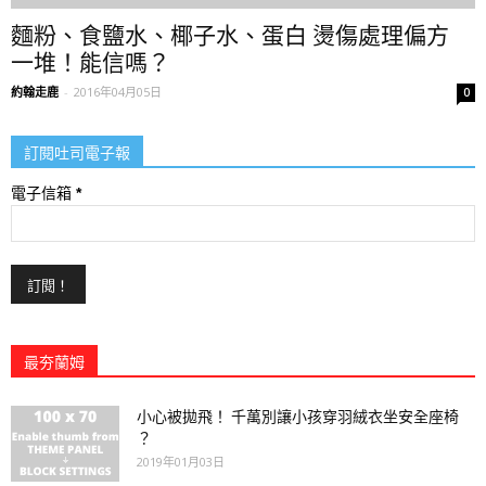
麵粉、食鹽水、椰子水、蛋白 燙傷處理偏方
一堆！能信嗎？
約翰走鹿
-
2016年04月05日
0
訂閱吐司電子報
電子信箱
*
最夯蘭姆
小心被拋飛！ 千萬別讓小孩穿羽絨衣坐安全座椅
？
2019年01月03日