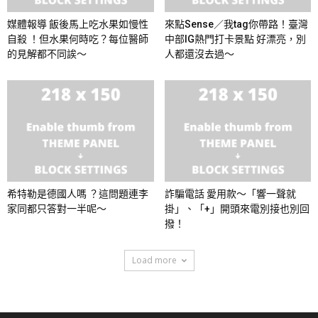
媒體報導 飯後馬上吃水果如慢性
來點Sense／我tag你帶路！臺灣
自殺 ！但水果何時吃？每位醫師
中部IG熱門打卡景點 好漂亮，別
的見解都不同誒～
人都還沒去過～
希特勒是德國人嗎 ？這問題連李
詐騙電話 愛用款～「響一聲就
家同都只答對一半呢～
掛」、「+」開頭來電別接也別回
撥！
Load more