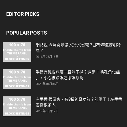
EDITOR PICKS
POPULAR POSTS
網路說 冷氣開除濕 又冷又省電？那幹嘛還發明冷
氣？
2016年05月18日
手臂有雞皮疙瘩一直消不掉？這是「 毛孔角化症
」，小心被錯誤迷思誤導啊
2021年10月06日
左手香 很厲害，有8種神奇功效？別傻了！左手香
害慘很多人
2019年06月12日