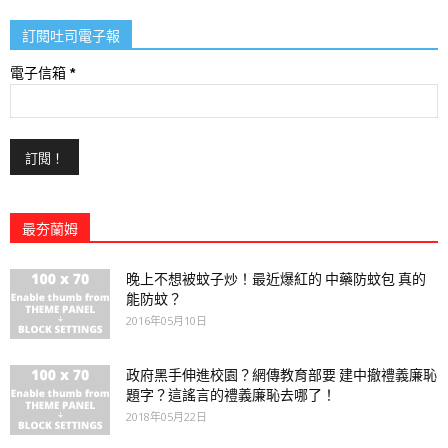
訂閱吐司電子報
電子信箱
*
最夯蘭姆
晚上不想被蚊子炒！最近爆紅的 中藥防蚊包 真的
能防蚊？
2016年05月10日
政府黑手伸進校園？網傳教育部要 建中撤禮義廉恥
題字？這謠言的禮義廉恥去哪了！
2018年05月22日