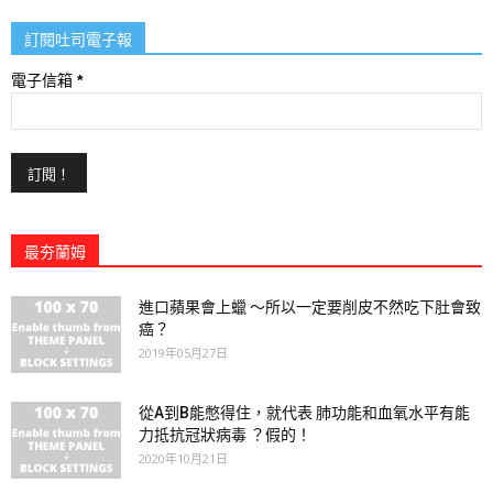
訂閱吐司電子報
電子信箱
*
最夯蘭姆
進口蘋果會上蠟 ～所以一定要削皮不然吃下肚會致
癌？
2019年05月27日
從A到B能憋得住，就代表 肺功能和血氧水平有能
力抵抗冠狀病毒 ？假的！
2020年10月21日