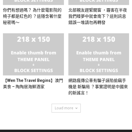
你們有想過嗎？ 為什麼電影院的
北部親友趕緊關窗 ，霾害在半夜
椅子都是紅色的 ？這隱含著什麼
我們睡夢中就會南下？這則訊息
秘密嗎～
錯誤一堆請勿再轉發
【Wen The Travel Begins】澳門
網路瘋傳公車有騙子誣陷偷竊手
美食 – 陶陶居海鮮酒家
機是 新騙局 ？事實證明是中國來
的新謠言！
Load more