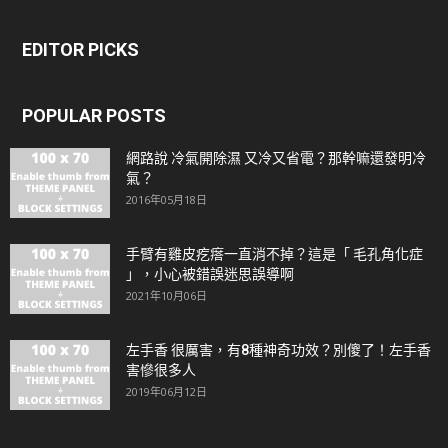
EDITOR PICKS
POPULAR POSTS
網路說 冷氣開除濕 又冷又省電？那幹嘛還發明冷
氣？
2016年05月18日
手臂有雞皮疙瘩一直消不掉？這是「 毛孔角化症
」，小心被錯誤迷思誤導啊
2021年10月06日
左手香 很厲害，有8種神奇功效？別傻了！左手香
害慘很多人
2019年06月12日