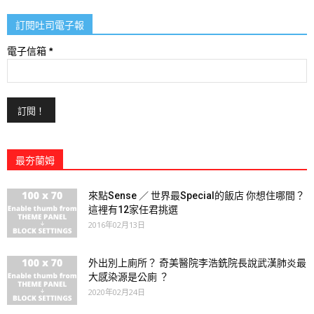
訂閱吐司電子報
電子信箱
*
最夯蘭姆
來點Sense ／ 世界最Special的飯店 你想住哪間？
這裡有12家任君挑選
2016年02月13日
外出別上廁所？ 奇美醫院李浩銑院長說武漢肺炎最
大感染源是公廁 ？
2020年02月24日