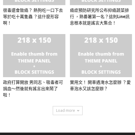
很毒還會致癌？ 熱狗吃一口下去
癌症預防研究所公布抑癌蔬菜排
等於吃十萬隻蟲 ？這什麼形容
行 ，熟番薯第一名？這則Line訊
啊！
息根本就是謠言大集合！
政府打算開放 男同志、吸毒者可
實用文！ 開車遇淹水怎麼辦 ？愛
捐血～然後就有謠言出來鬧了
車泡水又該怎麼辦？
啦！
Load more