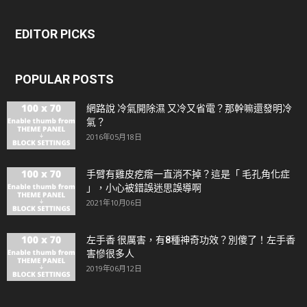
EDITOR PICKS
POPULAR POSTS
網路說 冷氣開除濕 又冷又省電？那幹嘛還發明冷
氣？
2016年05月18日
手臂有雞皮疙瘩一直消不掉？這是「 毛孔角化症
」，小心被錯誤迷思誤導啊
2021年10月06日
左手香 很厲害，有8種神奇功效？別傻了！左手香
害慘很多人
2019年06月12日