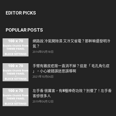
EDITOR PICKS
POPULAR POSTS
網路說 冷氣開除濕 又冷又省電？那幹嘛還發明冷
氣？
2016年05月18日
手臂有雞皮疙瘩一直消不掉？這是「 毛孔角化症
」，小心被錯誤迷思誤導啊
2021年10月06日
左手香 很厲害，有8種神奇功效？別傻了！左手香
害慘很多人
2019年06月12日