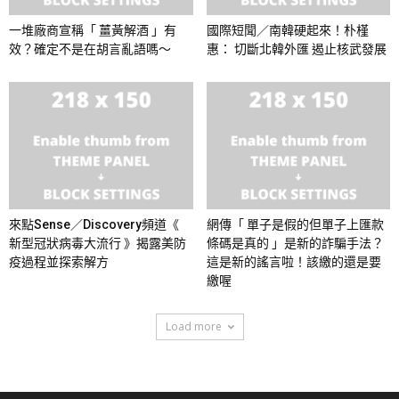
一堆廠商宣稱「 薑黃解酒 」有
國際短聞／南韓硬起來！朴槿
效？確定不是在胡言亂語嗎～
惠： 切斷北韓外匯 遏止核武發展
來點Sense／Discovery頻道《
網傳「 單子是假的但單子上匯款
新型冠狀病毒大流行 》揭露美防
條碼是真的 」是新的詐騙手法？
疫過程並探索解方
這是新的謠言啦！該繳的還是要
繳喔
Load more