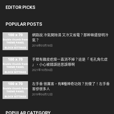
EDITOR PICKS
POPULAR POSTS
網路說 冷氣開除濕 又冷又省電？那幹嘛還發明冷
氣？
2016年05月18日
手臂有雞皮疙瘩一直消不掉？這是「 毛孔角化症
」，小心被錯誤迷思誤導啊
2021年10月06日
左手香 很厲害，有8種神奇功效？別傻了！左手香
害慘很多人
2019年06月12日
POPULAR CATEGORY