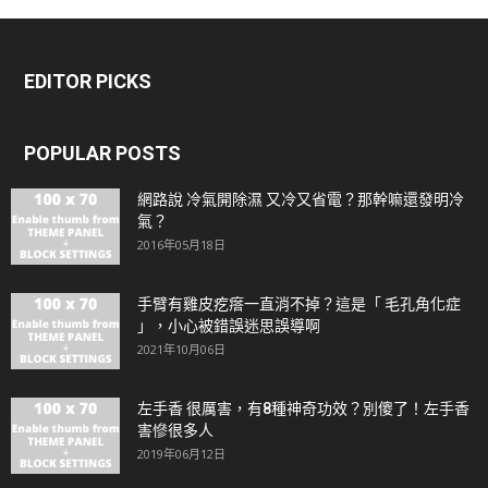
EDITOR PICKS
POPULAR POSTS
網路說 冷氣開除濕 又冷又省電？那幹嘛還發明冷
氣？
2016年05月18日
手臂有雞皮疙瘩一直消不掉？這是「 毛孔角化症
」，小心被錯誤迷思誤導啊
2021年10月06日
左手香 很厲害，有8種神奇功效？別傻了！左手香
害慘很多人
2019年06月12日