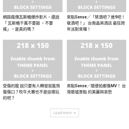
網路瘋傳瓦斯桶爆炸影片，還說
來點Sense／「禁酒吧？進9吧！
「 瓦斯桶千萬不要敲 ，不要
敬酒吧！」 台南晶英酒店 最狂跨
搖」，是真的嗎？
年派對來囉！
受傷的龍 說只要有人轉發就能恢
來點Sense／隨便拍都像MV！ 台
復傷口？吹牛大賽也不是這樣玩
灣廢墟景點 的美麗與哀愁
的吧？
Load more