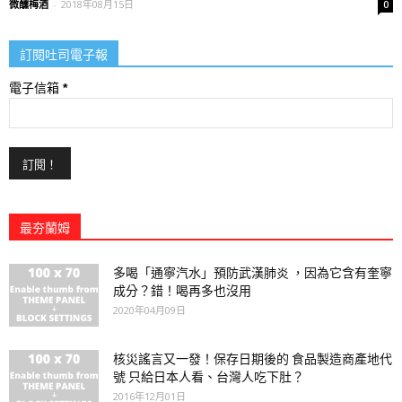
微醺梅酒
-
2018年08月15日
0
訂閱吐司電子報
電子信箱
*
最夯蘭姆
多喝「通寧汽水」預防武漢肺炎 ，因為它含有奎寧
成分？錯！喝再多也沒用
2020年04月09日
核災謠言又一發！保存日期後的 食品製造商產地代
號 只給日本人看、台灣人吃下肚？
2016年12月01日