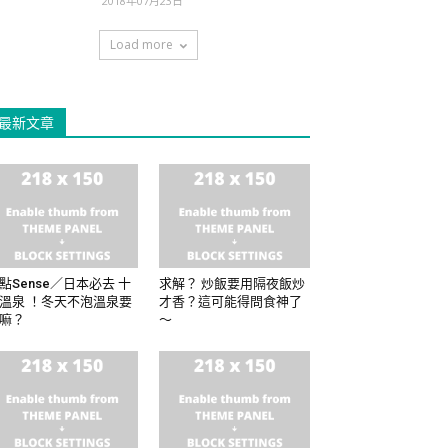
2018年07月23日
Load more
最新文章
點Sense／日本必去 十
求解？ 炒飯要用隔夜飯炒
溫泉 ！冬天不泡溫泉要
才香？這可能得問食神了
嘛？
～