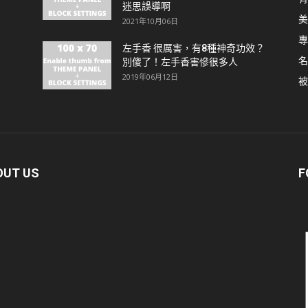
迷思誤導啊
美
2021年10月06日
專
左手香 很厲害，有8種神奇功效？
名
別傻了！左手香害慘很多人
2019年06月12日
被
OUT US
F