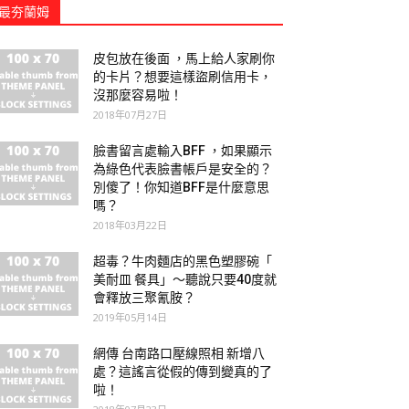
最夯蘭姆
皮包放在後面 ，馬上給人家刷你
的卡片？想要這樣盜刷信用卡，
沒那麼容易啦！
2018年07月27日
臉書留言處輸入BFF ，如果顯示
為綠色代表臉書帳戶是安全的？
別傻了！你知道BFF是什麼意思
嗎？
2018年03月22日
超毒？牛肉麵店的黑色塑膠碗「
美耐皿 餐具」～聽說只要40度就
會釋放三聚氰胺？
2019年05月14日
網傳 台南路口壓線照相 新增八
處？這謠言從假的傳到變真的了
啦！