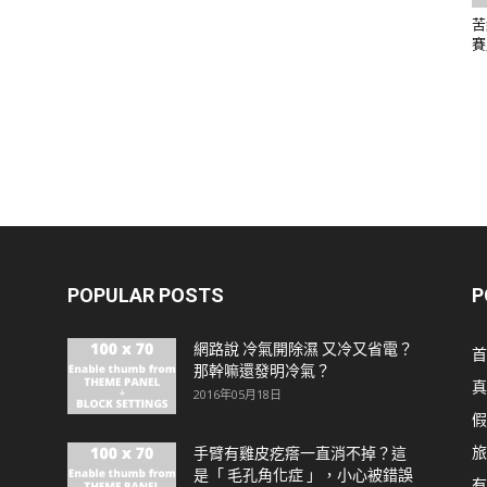
苦
賽
POPULAR POSTS
P
網路說 冷氣開除濕 又冷又省電？
首
那幹嘛還發明冷氣？
真
2016年05月18日
假
旅
手臂有雞皮疙瘩一直消不掉？這
是「 毛孔角化症 」，小心被錯誤
有