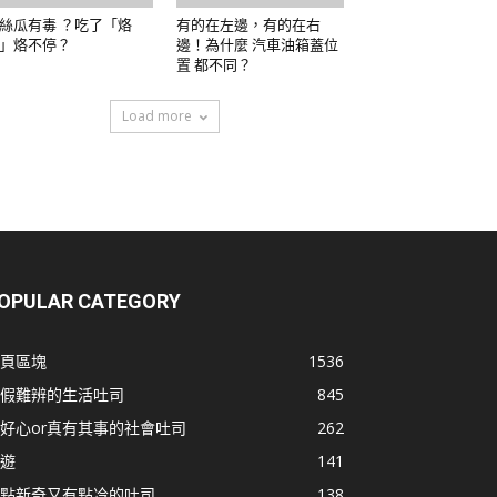
絲瓜有毒 ？吃了「烙
有的在左邊，有的在右
」烙不停？
邊！為什麼 汽車油箱蓋位
置 都不同？
Load more
OPULAR CATEGORY
頁區塊
1536
假難辨的生活吐司
845
好心or真有其事的社會吐司
262
遊
141
點新奇又有點冷的吐司
138