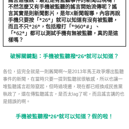
謠言這樣說：最近是有監聽事件的新聞出現嗎？
不然怎麼又有
手機被監聽
的謠言開始流傳呢？謠
言其實是則新聞影片，是年X新聞報導，內容再說
手機只要按「*26*」就可以知道有沒有被監聽，
而且不只*26*，包括撥打「*960*#」、
「*62*」都可以測試手機有無被監聽，真的是這
樣嗎？
破解關鍵點：手機被監聽撥*26*就可以知道？
各位，這完全就是一則舊聞啊～是2013年馬王政爭爆出監聽
事件的新聞，在當時只要一提到監聽就很敏感，所以也讓一
堆監聽謠言趁隙竄起，但時過境遷，現在都已經換成民進黨
執政了，還在傳監聽謠言，是否太lag了呢，而且謠言講的也
是錯誤的啊。
手機被監聽撥*26*就可以知道？假的啦！