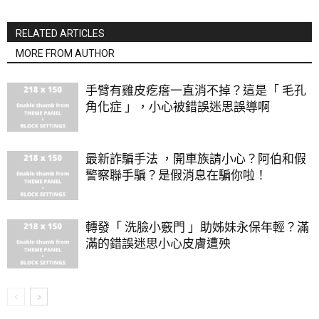
RELATED ARTICLES
MORE FROM AUTHOR
手臂有雞皮疙瘩一直消不掉？這是「 毛孔
角化症 」，小心被錯誤迷思誤導啊
最新詐騙手法 ，開車族請小心？阿伯和假
警察聯手騙？是假消息在騙你啦！
轉發「 洗臉小竅門 」助姊妹永保年輕？滿
滿的錯誤迷思小心皮膚遭殃