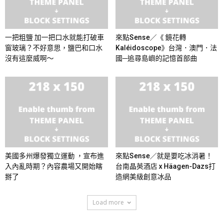
一把粗鹽 加一把口水就能打破車
來點Sense／《 鏡花轉
窗玻璃？不好意思，鹽巴和口水
Kaléidoscope》台灣．澳門．法
沒有這麼威啊～
國─追尋島嶼的記憶首部曲
美國多州爆發獨立運動 ，宣布進
來點Sense／就是要吃冰消暑！
入內亂時期？內容農場又開始瞎
台南晶英酒店 x Häagen-Dazs打
掰了
造網美級創意冰品
Load more