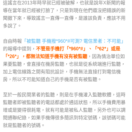
這謠言在2013年時早就已經被破解，也就是說年X新聞的報
導在當年就已經被打臉了，只是到現在他們還沒把錯誤的新
聞撤下來，導致謠言一直傳一直傳，是誰該負責，應該不用
多說了。
自由時報
「被監聽 手機撥*960*#可測? 電信業者：不可能」
的報導中提到，
不管是手機打「*960*#」、「*62*」或是
「*26*」，都無法知道手機有沒有被監聽
，因為情治單位如
果要監聽，會直接在機房監聽，也就是從系統端進行監聽，
加上電信線路之間有阻抗設計，手機無法直接打到電信機
房，所以不可能知道自己的手機是否有被監聽。
至於一般民間業者的監聽，則是在手機灌入監聽軟體，這時
監聽者即被監聽者的電話都處於通話狀態，所以手機費用暴
增或是變得很耗電，就有可能是被私人監聽，另外也可以調
閱通聯紀錄，如果手機傳很多簡訊到特定號碼，該號碼可能
就是監聽者的號碼。