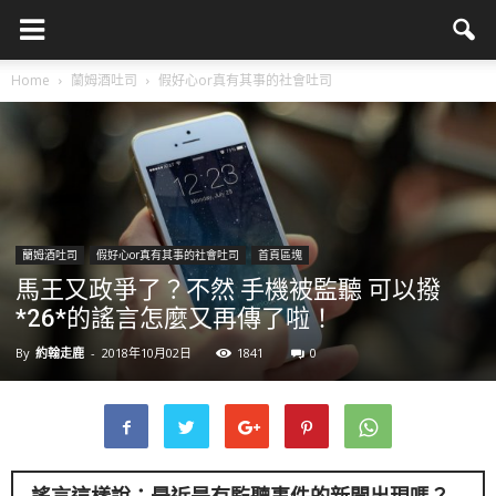
Home
蘭姆酒吐司
假好心or真有其事的社會吐司
蘭姆酒吐司
假好心or真有其事的社會吐司
首頁區塊
馬王又政爭了？不然 手機被監聽 可以撥
*26*的謠言怎麼又再傳了啦！
By
約翰走鹿
-
2018年10月02日
1841
0