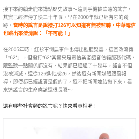
接下來約翰走鹿來講點歷史故事～這則手機被監聽的謠言，
其實已經流傳了快二十年囉，早在2000年就已經有它的蹤
跡，
當時的謠言是說撥打126可以知道有無被監聽，中華電信
也跳出來澄清說：「不可能！」
在2005年時，紅衫軍倒扁事件也傳出監聽疑雲，這回改流傳
「*62*」，但撥打*62*其實只是電信業者語音信箱服務代碼，
跟監聽一點關係都沒有，結果都已經過了十幾年，謠言不但
沒被消滅，還從126進化成26，然後還有新聞媒體跟風報
導，即便都已經證實是假的了，還不把新聞連結撤下來，看
來這謠言的生命應該還很長囉～
還有哪些社會類的謠言呢？快來看真相喔！