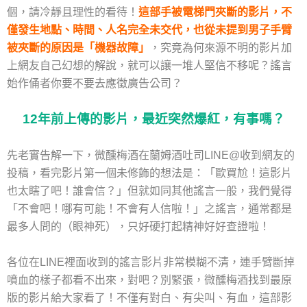
個，請冷靜且理性的看待！
這部手被電梯門夾斷的影片，不
僅發生地點、時間、人名完全未交代，也從未提到男子手臂
被夾斷的原因是「機器故障」
，究竟為何來源不明的影片加
上網友自己幻想的解說，就可以讓一堆人堅信不移呢？謠言
始作俑者你要不要去應徵廣告公司？
12年前上傳的影片，最近突然爆紅，有事嗎？
先老實告解一下，微醺梅酒在蘭姆酒吐司LINE@收到網友的
投稿，看完影片第一個未修飾的想法是：「歐買尬！這影片
也太瞎了吧！誰會信？」但就如同其他謠言一般，我們覺得
「不會吧！哪有可能！不會有人信啦！」之謠言，通常都是
最多人問的（眼神死），只好硬打起精神好好查證啦！
各位在LINE裡面收到的謠言影片非常模糊不清，連手臂斷掉
噴血的樣子都看不出來，對吧？別緊張，微醺梅酒找到最原
版的影片給大家看了！不僅有對白、有尖叫、有血，這部影