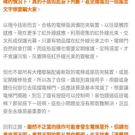
確的情況下，真的不該如此妄下判斷，甚至還寫出一段謠言
文字想要騙大家
。
以現今技術而言，合格的電梯皆具備防夾裝置，以往是觸控
感應，現在更多了紅外線感應，利用密集的紅外線光束，交
叉形成保護光幕，只要有物品擋在紅外線光束之中，電梯門
自然就會打開，而這些設備也需要定期維護、定時清潔，才
不會讓污垢、灰塵降低紅外線光束的靈敏度。
但也不是所有大樓都裝配最新款的電梯或是防夾裝置，或是
定期維修檢查，所以為了自保，還是別
直接用手、用腳或身
體任何部位去阻擋電梯門，這應該算是基本常識了，想要讓
電梯門開啟，別忘了還有按鈕可以控制啊！害怕錯過這班電
梯？那就搭下一班啊，這些小問題並沒有那麼難解決，況且
安全永遠是最重要的。
回到正題，
雖然不正當的操作可能會發生電梯意外，但請勿
拿來源不明、事發不明的影片當作範例，也不該拿「溫馨提