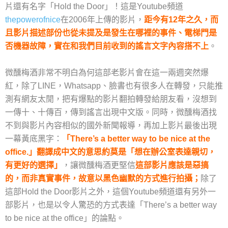
片還有名字「Hold the Door」！這是Youtube頻道
thepowerofnice
在2006年上傳的影片，
距今有12年之久，而
且影片描述部份也從未提及是發生在哪裡的事件、電梯門是
否機器故障，實在和我們目前收到的謠言文字內容搭不上
。
微醺梅酒非常不明白為何這部老影片會在這一兩週突然爆
紅，除了LINE，Whatsapp、臉書也有很多人在轉發，只能推
測有網友太閒，把有爆點的影片翻拍轉發給朋友看，沒想到
一傳十、十傳百，傳到謠言出現中文版。同時，微醺梅酒找
不到與影片內容相似的國外新聞報導，再加上影片最後出現
一幕黃底黑字：
「There’s a better way to be nice at the
office.」翻譯成中文的意思約莫是「想在辦公室表達親切，
有更好的選擇」
，讓微醺梅酒更堅信
這部影片應該是惡搞
的，而非真實事件，故意以黑色幽默的方式進行拍攝；
除了
這部Hold the Door影片之外，這個Youtube頻道還有另外一
部影片，也是以令人驚恐的方式表達「There’s a better way
to be nice at the office」的論點。