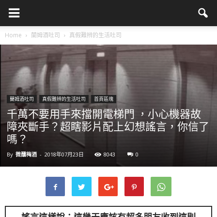
Home
蘭姆酒吐司
真假難辨的生活吐司
蘭姆酒吐司
真假難辨的生活吐司
首頁區塊
千萬不要用手來擋開電梯門 ，小心機器故
障夾斷手？超瞎影片配上幻想謠言，你信了
嗎？
By
微醺梅酒
-
2018年07月23日
8043
0
謠言這樣說：這幾天應該有超多朋友收到這則