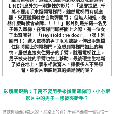
LINE訊息外加一則驚悚的影片：「溫馨提醒…千
萬不要用手來擋開電梯門，雖然電梯門有感應
器，只要碰觸就會自動彈開門； 但無人知道，機
器什麼時候會故障…！！！」影片則是拍攝一名男
子進入電梯，在電梯門即將關上之際，有一位女
子出聲喊著：「Hey!Hold the door!」（嘿！別
關門！）進入電梯的男子乖乖聽話，伸出手想擋
住即將關上的電梯門。沒想到電梯門如此的無
情，居然直接夾住男子的手臂，隨著電梯往上，
男子被夾住的手臂也往上移動，最後硬生生地斷
了掉在地上，景象相當驚人。讓很多人不禁想
問，這影片到底是真的還是假的呢？
破解關鍵點：千萬不要用手來擋開電梯門，小心跟
影片中的男子一樣被夾斷手？
微醺梅酒要拜託大家，網路上的資訊千萬不要看一個就信一