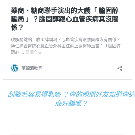
刮腋毛容易得乳癌 ？你的親朋好友知道你
麼好騙嗎？