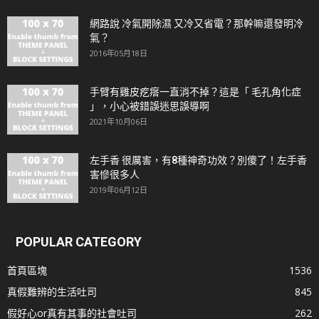
網路說 冷氣開除濕 又冷又省電？那幹嘛還發明冷
氣？
2016年05月18日
手臂有雞皮疙瘩一直消不掉？這是「 毛孔角化症
」，小心被錯誤迷思誤導啊
2021年10月06日
左手香 很厲害，有8種神奇功效？別傻了！左手香
害慘很多人
2019年06月12日
POPULAR CATEGORY
首頁區塊
1536
真假難辨的生活吐司
845
假好心or真有其事的社會吐司
262