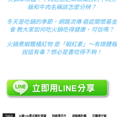
級和牛肉名稱該怎麼分辨？
冬天是吃鍋的季節，網路流傳 癌症關懷基
會 教大家如何吃火鍋吃得健康，可信嗎？
火鍋煮蝦飄橘紅物 是「蝦紅素」～有媒體
說這有毒？想必是書唸得不夠！
TAGS
火鍋106粵式豬肚煲鍋
特級雪花牛
胡椒豬肚雞
花雕煲仔飯