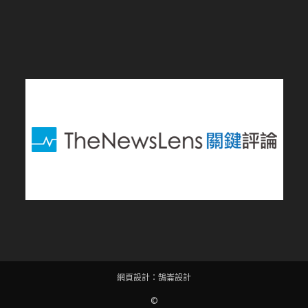
網頁設計
：
鵠崙設計
©