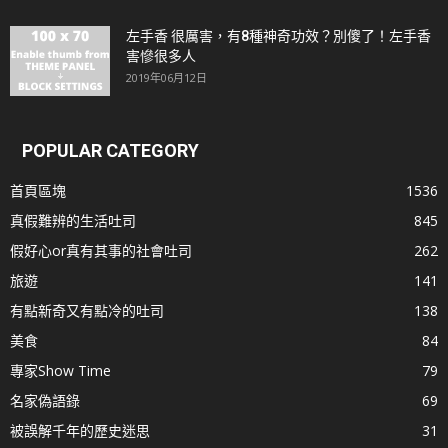
左手香 很厲害，有8種神奇功效？別傻了！左手香
害慘很多人
2019年06月12日
POPULAR CATEGORY
首頁區塊
1536
真假難辨的生活吐司
845
假好心or真有其事的社會吐司
262
旅遊
141
有點新奇又有點冷的吐司
138
美食
84
專家Show Time
79
名家偽語錄
69
被誤解千年的歷史迷思
31