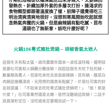
才剛把短袖從衣櫃深處挖出來穿幾天，又要換回
發熱衣、針織加厚外套的多層次打扮，連渴求的
食物類型都跟著溫度換了樣，前陣子還覺得吃三
明治清爽清爽地很好，沒想到寒風開始吹起就想
念熱氣奔騰的火鍋，但是麻辣鍋有點吃膩、昆布
湯頭也了無新意，該吃什麼好呢？
火鍋106粵式豬肚煲鍋 – 胡椒香氣太迷人
這個冬天有點太猛，過完農曆年還來一波低溫特報，擺明就
是要吐司客和火鍋難分難捨嘛！說起這個冬天吃下肚的鍋，
數量頗為驚人，但是吃來吃去就是麻辣鍋、昆布鍋、酸菜白
肉鍋這幾種湯底，光用想的還真有點膩了，於是吐司客的好
友就提議：「不如來去吃吃粵式豬肚煲鍋吧！」
「蛤！那是
什麼？」吐司客果然還是太嫩，居然沒聽過這款鍋！二話不
說直接秒定位，沒吃過肯定要親自試一下。