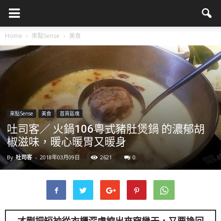
Home
來點Sense
美食
來點Sense
美食
首頁區塊
吐司客／ 火鍋106粵式豬肚煲鍋 的濃郁胡
椒滋味，暖心暖胃又暖身
By
吐司客
-
2018年03月09日
2621
0