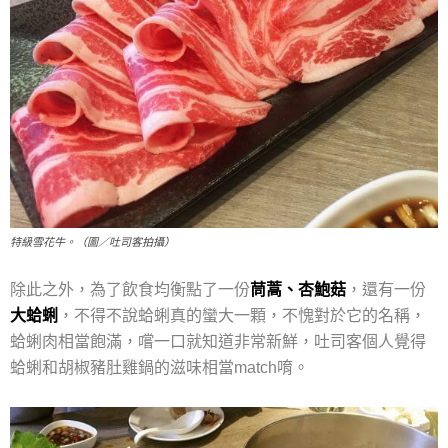
特級雪花牛。（圖／吐司客拍攝）
除此之外，為了飲食均衡點了一份
茼蒿、杏鮑菇
，還有一份
大蛤蜊
，不得不說蛤蜊真的蠻大一顆，不愧對於它的名稱，
蛤蜊肉相當飽滿，嚐一口就知道非常新鮮，吐司客個人覺得
蛤蜊和胡椒豬肚雞鍋的滋味相當match唷。