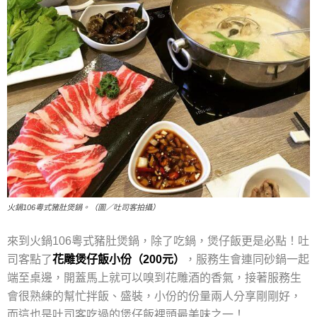
火鍋106粵式豬肚煲鍋。（圖／吐司客拍攝）
來到火鍋106粵式豬肚煲鍋，除了吃鍋，煲仔飯更是必點！吐
司客點了
花雕煲仔飯小份（200元）
，服務生會連同砂鍋一起
端至桌邊，開蓋馬上就可以嗅到花雕酒的香氣，接著服務生
會很熟練的幫忙拌飯、盛裝，小份的份量兩人分享剛剛好，
而這也是吐司客吃過的煲仔飯裡頭最美味之一！