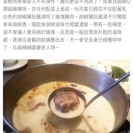
是輕而易舉卻又不失彈性，雞肉更是不用說了，厚實且超級Q
彈超級嫩呀，在任何配菜上桌前，吐司客已經忍不住配著乳
白色的胡椒豬肚雞湯吃了幾塊雞肉。胡椒豬肚雞湯不只聞起
來有胡椒香，喝起來胡椒滋味也相當濃郁，帶有一些辣度，
卻不會讓人覺得過於嗆辣，反而是一股從胃底升起的溫熱
感，逐漸往身軀四肢擴散出去，不一會兒全身已經暖呼呼
了，比麻辣鍋還要迷人呀～