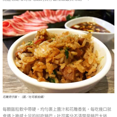
花雕煲仔飯。（圖／吐司客拍攝）
每顆飯粒軟中帶硬，均勻裹上醬汁和花雕香氣，每吃幾口就
會遇上脆感十足的好吃鍋巴，吐司客分不清楚是鍋巴太迷