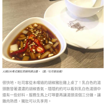
火鍋106粵式豬肚煲鍋特調沾醬。（圖／吐司客拍攝）
很快地，吐司客從未嚐過的胡椒豬肚雞上桌了！乳白色的湯
頭散發著濃濃的胡椒香氣，隱隱約約可以看到乳白色湯頭中
還有一些好料，服務生馬上叮嚀要再讓湯頭滾個三分鐘，讓
雞肉熟透，豬肚可以先享用。