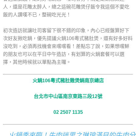
人，還是花雕太醉人，總之這碗花雕煲仔飯令我這個不愛吃
飯的人讚嘆不已，整碗吃光光！
初次造訪就讓吐司客留下很不錯的印象，內心已經盤算好下
次好友揪吃鍋，優先提議火鍋106粵式豬肚煲，還有好多好料
沒吃到，必須再找機會來嚐嚐看！差點忘了說，如果想嚐鮮
的朋友也可以在平日中午造訪，有划算的火鍋套餐可以選
擇，其他時候就以單點為主囉。
火鍋106粵式豬肚雞煲鍋南京總店
台北市中山區南京東路三段12號
02 2507 1135
火鍋季來臨！牛肉迷思之琳琅滿目的牛肉分