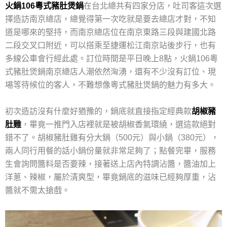
火鍋106粵式豬肚煲鍋
在台北總共有四家分店，吐司客這次選
擇造訪南京總店，總覺得第一次吃就是要去總店才對，不知
道是哪來的堅持，而南京總店位在南京東路三段與建國北路
二段交叉口附近，可以搭乘至捷運松江南京站後步行，也有
多線公車會行經此處。訂位時間是平日晚上8點，火鍋106粵
式豬肚煲鍋南京總店人潮依然洶湧，還有不少沒有訂位、現
場等待候位的客人，不難想像粵式豬肚煲鍋的魅力有多大。
初次造訪沒有什麼好猶豫的，鍋底就直接指定經典款
胡椒豬
肚雞
，畢竟一推門入店裡就是被胡椒香氣環繞，選這款絕對
錯不了。胡椒豬肚雞有分大鍋（500元）與小鍋（380元），
兩人同行用餐的話小鍋份量就非常足夠了；點餐完畢，服務
生會詢問醬料是否要辣，接著送上店內特調沾醬，醬油加上
洋蔥、辣椒，屬於清爽型，畢竟鍋底的滋味已經夠厚重，沾
醬就不需太搶戲。