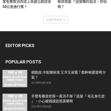
里免費取消改成上高速公路就收
吸收病菌 ？這麼瞎的說法，你信
50公里通行費？
嗎？
Load more
EDITOR PICKS
POPULAR POSTS
網路說 冷氣開除濕 又冷又省電？那幹嘛還發明冷
氣？
2016年05月18日
手臂有雞皮疙瘩一直消不掉？這是「 毛孔角化症
」，小心被錯誤迷思誤導啊
2021年10月06日