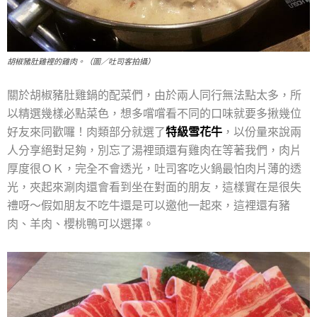
胡椒豬肚雞裡的雞肉。（圖／吐司客拍攝）
關於胡椒豬肚雞鍋的配菜們，由於兩人同行無法點太多，所
以精選幾樣必點菜色，想多嚐嚐看不同的口味就要多揪幾位
好友來同歡囉！肉類部分就選了
特級雪花牛
，以份量來說兩
人分享絕對足夠，別忘了湯裡頭還有雞肉在等著我們，肉片
厚度很ＯＫ，完全不會透光，吐司客吃火鍋最怕肉片薄的透
光，夾起來涮肉還會看到坐在對面的朋友，這樣實在是很失
禮呀～假如朋友不吃牛還是可以邀他一起來，這裡還有豬
肉、羊肉、櫻桃鴨可以選擇。