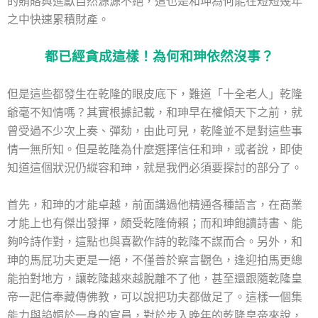
的賄賂與進獻自然源源不絕，這也是和珅為何能在短短幾年
之中快速累積財產。
都已經貪成這樣！為何和珅依然沒事？
但是這些都發生在乾隆的眼皮底下，難道「十全老人」乾隆
爺毫不知情嗎？其實根據記載，和珅早在權傾天下之前，就
曾受過不少次上奏、彈劾，由此可見，乾隆並不是對這些事
情一無所知。但是乾隆為什麼選擇信任和珅，或者說，即使
知道這個狀況仍縱容和珅，就是我們必須要探討的部分了。
首先，和珅的才能卓越，前面講過他精通各種語言，在商業
才能上也有傑出發揮，頗受乾隆倚賴；而和珅飽讀詩書、能
夠吟詩作對，這點也與喜歡作詩的乾隆不謀而合。另外，和
珅的馬屁功夫更是一絕，不僅善於察言觀色，逢迎拍馬更總
能拍對地方，讓乾隆越來越脫離不了他，甚至還跟隨乾隆皇
帝一起信奉藏傳佛教，可以說把功夫都做足了。這樣一個集
能力與諂媚於一身的官員，對於步入晚年的乾隆皇帝來說，