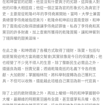
在和珅當官的初期，他並沒有什麼貪汙的劣跡，這與後人對
他的印象大相逕庭；他從一個正當為官的形象劣化為貪官汙
吏，主要是從乾隆45年的李侍堯案開始。當時，大學士兼雲
貴總督李侍堯被指控貪污，乾隆命和珅前往雲南查辦，和珅
到了雲南成功取得證據讓李侍堯認罪後，私吞了李侍堯和其
黨羽的許多財產，加上查案所獲得的乾隆賞賜，讓和珅嘗到
了錢與權的甜美滋味。
在此之後，和珅透過了各種方式取得了錢財、珠寶。包括勾
結匪幫脅迫地方富商繳交幫會(其實就像是今日的保護費)；他
也經營了不少見不得人的生意，除了壟斷民生必需品之外，
還逼良為娼、拐賣兒童；透過乾隆南巡的名義下令各府進
獻、大加斂財；掌握翰林院，將科舉制度轉為自己獲利工
具，不但可以收賄，還能藉此培植自己黨羽為新一代官員。
除了上述的斂財措施之外，再加上權傾一時的和珅掌握朝中
大權，最顛峰的時期黨羽遍布全國，甚至還掌有兵權，各方