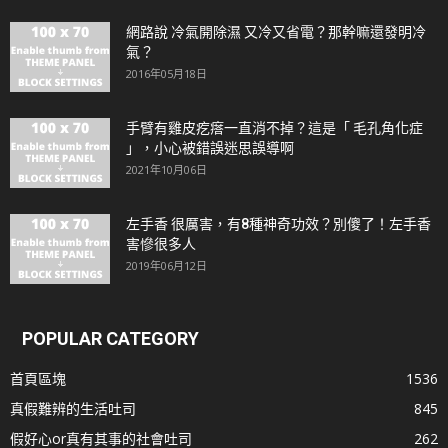
網路說 冷氣開除濕 又冷又省電？那幹嘛還發明冷
氣？
2016年05月18日
手臂有雞皮疙瘩一直消不掉？這是「 毛孔角化症
」，小心被錯誤迷思誤導啊
2021年10月06日
左手香 很厲害，有8種神奇功效？別傻了！左手香
害慘很多人
2019年06月12日
POPULAR CATEGORY
首頁區塊
1536
真假難辨的生活吐司
845
假好心or真有其事的社會吐司
262