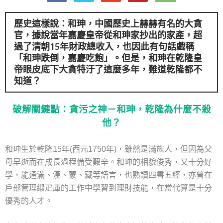
歷史這樣說：
和珅
，中國歷史上赫赫有名的大貪
官，據說當年嘉慶皇帝從和珅家抄出的家產，超
過了清朝15年財政總收入，也因此有句話戲稱
「和珅跌倒，嘉慶吃飽」。但是，和珅在乾隆皇
帝眼皮底下大貪特汙了這麼多年，難道乾隆都不
知道？
破解關鍵點：貪污之神－和珅，乾隆為什麼不殺
他？
和珅生於乾隆15年(西元1750年)，雖然是滿族人，但因為父
母早逝而在成長過程備受艱辛。和珅的相貌俊秀，又十分好
學，能通滿、漢、蒙、藏等語言，也熟讀四書五經，亦曾在
戶部管理緞疋庫的工作中學習到理財技能，在當代算是十分
優秀的人才。