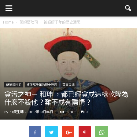
Home
蘭姆酒吐司
被誤解千年的歷史迷思
蘭姆酒吐司
被誤解千年的歷史迷思
首頁區塊
貪污之神－ 和珅 ，都已經貪成這樣乾隆為
什麼不殺他？難不成有隱情？
By
18天生啤
-
2017年10月06日
8958
0