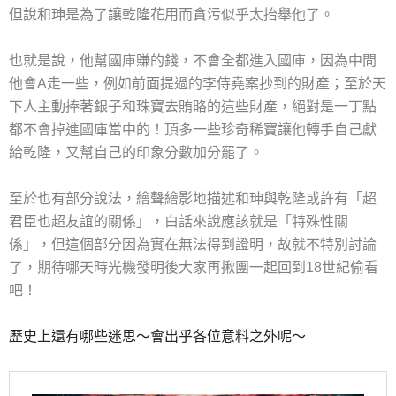
但說和珅是為了讓乾隆花用而貪污似乎太抬舉他了。
也就是說，他幫國庫賺的錢，不會全都進入國庫，因為中間
他會A走一些，例如前面提過的李侍堯案抄到的財產；至於天
下人主動捧著銀子和珠寶去賄賂的這些財產，絕對是一丁點
都不會掉進國庫當中的！頂多一些珍奇稀寶讓他轉手自己獻
給乾隆，又幫自己的印象分數加分罷了。
至於也有部分說法，繪聲繪影地描述和珅與乾隆或許有「超
君臣也超友誼的關係」，白話來說應該就是「特殊性關
係」，但這個部分因為實在無法得到證明，故就不特別討論
了，期待哪天時光機發明後大家再揪團一起回到18世紀偷看
吧！
歷史上還有哪些迷思～會出乎各位意料之外呢～