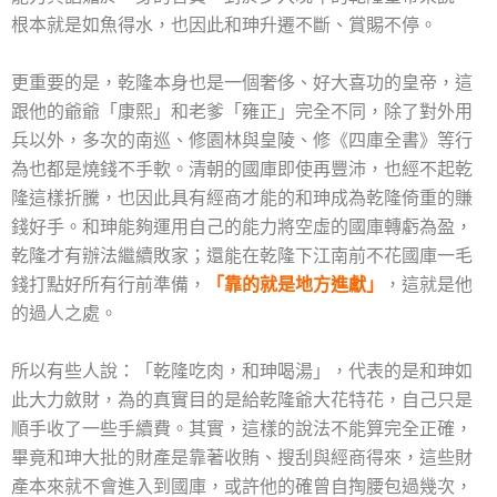
根本就是如魚得水，也因此和珅升遷不斷、賞賜不停。
更重要的是，乾隆本身也是一個奢侈、好大喜功的皇帝，這
跟他的爺爺「康熙」和老爹「雍正」完全不同，除了對外用
兵以外，多次的南巡、修園林與皇陵、修《四庫全書》等行
為也都是燒錢不手軟。清朝的國庫即使再豐沛，也經不起乾
隆這樣折騰，也因此具有經商才能的和珅成為乾隆倚重的賺
錢好手。和珅能夠運用自己的能力將空虛的國庫轉虧為盈，
乾隆才有辦法繼續敗家；還能在乾隆下江南前不花國庫一毛
錢打點好所有行前準備，
「靠的就是地方進獻」
，這就是他
的過人之處。
所以有些人說：「乾隆吃肉，和珅喝湯」，代表的是和珅如
此大力斂財，為的真實目的是給乾隆爺大花特花，自己只是
順手收了一些手續費。其實，這樣的說法不能算完全正確，
畢竟和珅大批的財產是靠著收賄、搜刮與經商得來，這些財
產本來就不會進入到國庫，或許他的確曾自掏腰包過幾次，