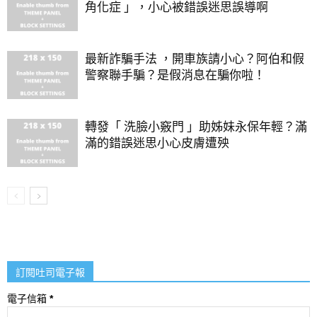
角化症 」，小心被錯誤迷思誤導啊
最新詐騙手法 ，開車族請小心？阿伯和假
警察聯手騙？是假消息在騙你啦！
轉發「 洗臉小竅門 」助姊妹永保年輕？滿
滿的錯誤迷思小心皮膚遭殃
訂閱吐司電子報
電子信箱
*