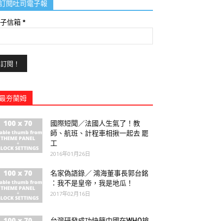
訂閱吐司電子報
電子信箱
*
最夯蘭姆
國際短聞／法國人生氣了！教
師、航班、計程車相揪一起去 罷
工
2016年01月26日
名家偽語錄／ 鴻海董事長郭台銘
：我不是皇帝，我是地瓜！
2017年02月16日
台灣研發成功快篩中國在WHO搶