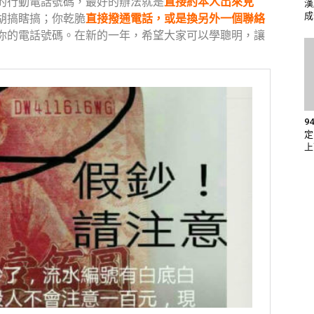
的行動電話號碼，最好的辦法就是
直接約本人出來見
漢
成
胡搞瞎搞；你乾脆
直接撥通電話，或是換另外一個聯絡
你的電話號碼。在新的一年，希望大家可以學聰明，讓
9
定
上