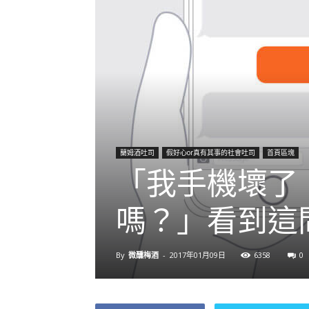
蘭姆酒吐司
假好心or真有其事的社會吐司
首頁區塊
「我手機壞了
嗎？」看到這
By
微醺梅酒
-
2017年01月09日
6358
0