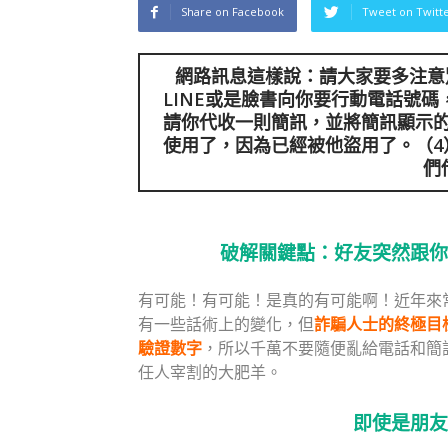
Share on Facebook
Tweet on Twitt
網路訊息這樣說：請大家要多注意
LINE或是臉書向你要行動電話號
請你代收一則簡訊，並將簡訊顯示的
使用了，因為已經被他盜用了。（4
們
破解關鍵點：好友突然跟你
有可能！有可能！是真的有可能啊！近年來
有一些話術上的變化，但
詐騙人士的終極目
驗證數字
，所以千萬不要隨便亂給電話和簡訊
任人宰割的大肥羊。
即使是朋友