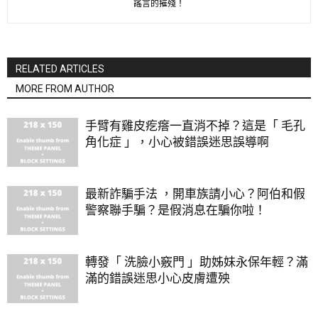
謠言的摧殘！
RELATED ARTICLES
MORE FROM AUTHOR
手臂有雞皮疙瘩一直消不掉？這是「 毛孔
角化症 」，小心被錯誤迷思誤導啊
最新詐騙手法 ，開車族請小心？阿伯和假
警察聯手騙？是假消息在騙你啦！
轉發「 洗臉小竅門 」助姊妹永保年輕？滿
滿的錯誤迷思小心皮膚遭殃