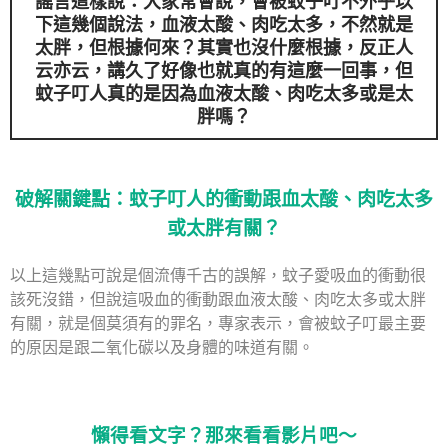
謠言這樣說：大家常會說，會被蚊子叮不外乎以
下這幾個說法，血液太酸、肉吃太多，不然就是
太胖，但根據何來？其實也沒什麼根據，反正人
云亦云，講久了好像也就真的有這麼一回事，但
蚊子叮人
真的是因為血液太酸、肉吃太多或是太
胖嗎？
破解關鍵點：蚊子叮人的衝動跟血太酸、肉吃太多
或太胖有關？
以上這幾點可說是個流傳千古的誤解，蚊子愛吸血的衝動很
該死沒錯，但說這吸血的衝動跟血液太酸、肉吃太多或太胖
有關，就是個莫須有的罪名，專家表示，會被蚊子叮最主要
的原因是跟二氧化碳以及身體的味道有關。
懶得看文字？那來看看影片吧～