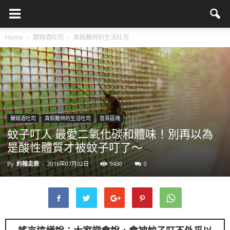
Home
蘭姆酒吐司
真假難辨的生活吐司
蘭姆酒吐司
真假難辨的生活吐司
首頁區塊
蚊子叮人 最愛二氧化碳和體味！別再以為
是酸性體質才被蚊子叮了～
By
約翰走鹿
-
2016年07月02日
9430
0