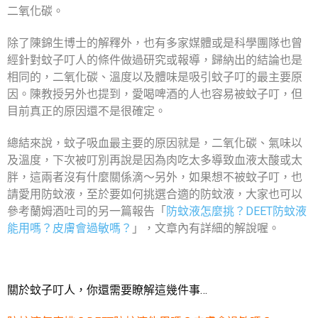
二氧化碳。
除了陳錦生博士的解釋外，也有多家媒體或是科學團隊也曾
經針對蚊子叮人的條件做過研究或報導，歸納出的結論也是
相同的，二氧化碳、溫度以及體味是吸引蚊子叮的最主要原
因。陳教授另外也提到，愛喝啤酒的人也容易被蚊子叮，但
目前真正的原因還不是很確定。
總結來說，蚊子吸血最主要的原因就是，二氧化碳、氣味以
及溫度，下次被叮別再說是因為肉吃太多導致血液太酸或太
胖，這兩者沒有什麼關係滴～另外，如果想不被蚊子叮，也
請愛用防蚊液，至於要如何挑選合適的防蚊液，大家也可以
參考蘭姆酒吐司的另一篇報告「
防蚊液怎麼挑？DEET防蚊液
能用嗎？皮膚會過敏嗎？
」，文章內有詳細的解說喔。
關於蚊子叮人，你還需要瞭解這幾件事…