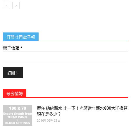
訂閱吐司電子報
電子信箱
*
最夯蘭姆
歷任 總統薪水 比一下！老蔣當年薪水800大洋換算
現在是多少？
2016年05月23日