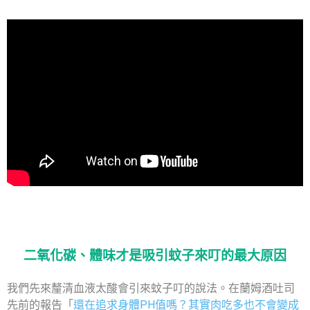
二氧化碳、體味才是吸引蚊子來叮的最大原因
我們先來釐清血液太酸會引來蚊子叮的說法。在蘭姆酒吐司
先前的報告「
還在追求身體PH值嗎？其實肉吃多也不會變成