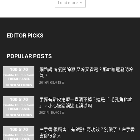
Load more
EDITOR PICKS
POPULAR POSTS
網路說 冷氣開除濕 又冷又省電？那幹嘛還發明冷
氣？
2016年05月18日
手臂有雞皮疙瘩一直消不掉？這是「 毛孔角化症
」，小心被錯誤迷思誤導啊
2021年10月06日
左手香 很厲害，有8種神奇功效？別傻了！左手香
害慘很多人