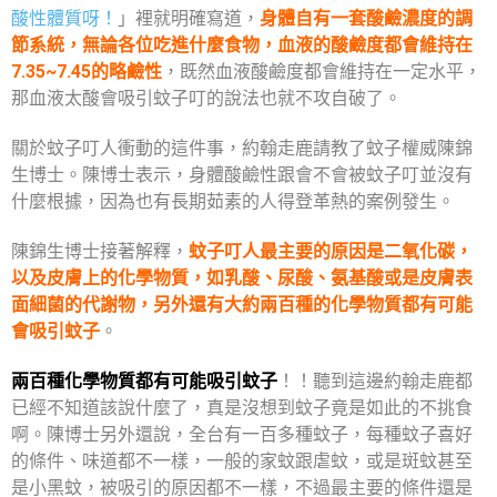
酸性體質呀！
」裡就明確寫道，
身體自有一套酸鹼濃度的調
節系統，無論各位吃進什麼食物，血液的酸鹼度都會維持在
7.35~7.45的略鹼性
，既然血液酸鹼度都會維持在一定水平，
那血液太酸會吸引蚊子叮的說法也就不攻自破了。
關於蚊子叮人衝動的這件事，約翰走鹿請教了蚊子權威陳錦
生博士。陳博士表示，身體酸鹼性跟會不會被蚊子叮並沒有
什麼根據，因為也有長期茹素的人得登革熱的案例發生。
陳錦生博士接著解釋，
蚊子叮人最主要的原因是二氧化碳，
以及皮膚上的化學物質，如乳酸、尿酸、氨基酸或是皮膚表
面細菌的代謝物，另外還有大約兩百種的化學物質都有可能
會吸引蚊子
。
兩百種化學物質都有可能吸引蚊子
！！聽到這邊約翰走鹿都
已經不知道該說什麼了，真是沒想到蚊子竟是如此的不挑食
啊。陳博士另外還說，全台有一百多種蚊子，每種蚊子喜好
的條件、味道都不一樣，一般的家蚊跟虐蚊，或是斑蚊甚至
是小黑蚊，被吸引的原因都不一樣，不過最主要的條件還是