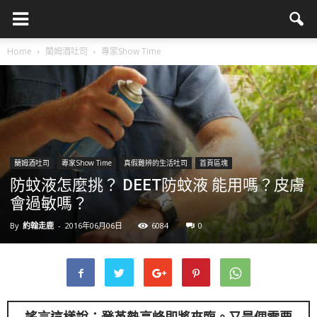
Home
蘭姆酒吐司
專家Show Time
蘭姆酒吐司
專家Show Time
真假難辨的生活吐司
首頁區塊
防蚊液怎麼挑？ DEET防蚊液 能用嗎？皮膚
會過敏嗎？
By
約翰走鹿
-
2016年06月06日
6084
0
謠言這樣說：登革熱高峰即將來臨。又是個需要