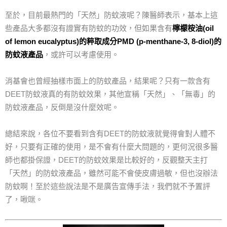
至於，目前最熱門的「天然」防蚊液呢？陳醫師表示，基本上這
些產品大多都沒有證實有防蚊的功效，但如果含有
檸檬桉油(oil
of lemon eucalyptus)的粹取成分PMD (p-menthane-3, 8-diol)的
防蚊液產品
，或許可以考慮使用。
消基會也曾經抽樣市面上的防蚊產品，結果呢？只有一款含有
DEET防蚊液真的有防蚊效果，其他宣稱「天然」、「無毒」的
防蚊液產品，反倒是沒什麼效呢。
總結來說，各位不要看到含有DEET的防蚊液就覺得會對人體不
好，只要有正確的使用，是不會有什麼大問題的，更何況很多醫
師也都掛保證，DEET的防蚊效果是比較好的，反觀整天主打
「天然」的防蚊液產品，雖然可能不會使皮膚過敏，但也沒辦法
防蚊啊！至於這些說法是不是廣告宣傳手法，我們就不予置評
了，啾咪。