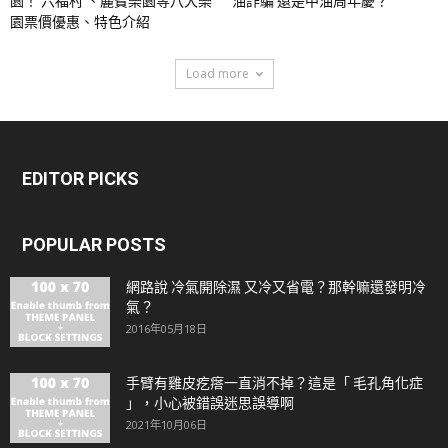
園！ 六福村 、麗寶樂園等八大樂
油詐騙 還是中油周年慶？
園票價優惠、特色介紹
Load more
EDITOR PICKS
POPULAR POSTS
網路說 冷氣開除濕 又冷又省電？那幹嘛還發明冷
氣？
2016年05月18日
手臂有雞皮疙瘩一直消不掉？這是「 毛孔角化症
」，小心被錯誤迷思誤導啊
2021年10月06日