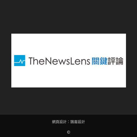
網頁設計
：
鵠崙設計
©