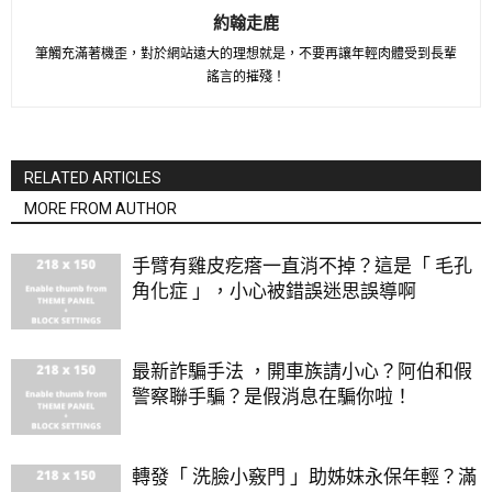
約翰走鹿
筆觸充滿著機歪，對於網站遠大的理想就是，不要再讓年輕肉體受到長輩
謠言的摧殘！
RELATED ARTICLES
MORE FROM AUTHOR
手臂有雞皮疙瘩一直消不掉？這是「 毛孔
角化症 」，小心被錯誤迷思誤導啊
最新詐騙手法 ，開車族請小心？阿伯和假
警察聯手騙？是假消息在騙你啦！
轉發「 洗臉小竅門 」助姊妹永保年輕？滿