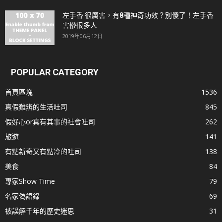
左手香 很厲害，有8種神奇功效？別傻了！左手香
害慘很多人
2019年06月12日
POPULAR CATEGORY
首頁區塊
1536
真假難辨的生活吐司
845
假好心or真有其事的社會吐司
262
旅遊
141
有點新奇又有點冷的吐司
138
美食
84
專家Show Time
79
名家偽語錄
69
被誤解千年的歷史迷思
31