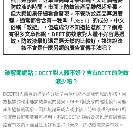
防蚊液的時間，市面上防蚊液產品雖然超多種，
但大家如果仔細看會發現，不管防蚊產品再怎麼
變，通常都會含有一種叫「DEET」的成分，中文
俗稱「敵避」，但這成份不知道招惹誰了？網路
有很多文章都說，
DEET防蚊液
對人體不好容易過
敏，防蚊液最好還是選天然的比較好，誒這說法
該不會是什麼另類的廣告宣傳手法吧？
破解關鍵點：DEET對人體不好？含有DEET的防蚊
液少噴？
DEET對人體真的這麼不好嗎？事情可能不是我們想的那樣，因
為根據約翰走鹿請教專家的結果，DEET對皮膚的確比較有可能
產生過敏的現象，因此無論是成人或小孩，防蚊液裡的DEET所
含濃度最好都要有所控制，不過DEET的驅蚊效果也是經過實驗
證實有效的，而且是比許多主打「天然」的防蚊液來得有效。