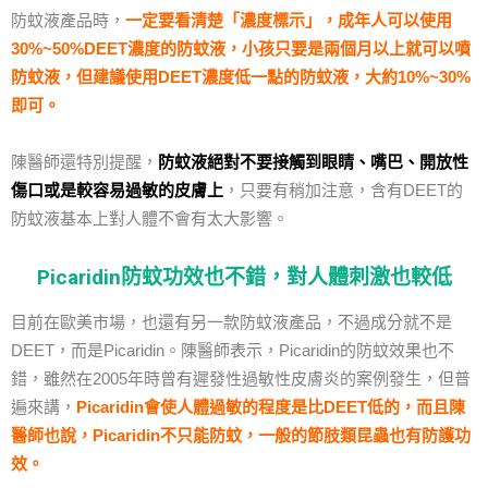
防蚊液產品時，
一定要看清楚「濃度標示」，成年人可以使用
30%~50%DEET濃度的防蚊液，小孩只要是兩個月以上就可以噴
防蚊液，但建議使用DEET濃度低一點的防蚊液，大約10%~30%
即可。
陳醫師還特別提醒，
防蚊液絕對不要接觸到眼睛、嘴巴、開放性
傷口或是較容易過敏的皮膚上
，只要有稍加注意，含有DEET的
防蚊液基本上對人體不會有太大影響。
Picaridin防蚊功效也不錯，對人體刺激也較低
目前在歐美市場，也還有另一款防蚊液產品，不過成分就不是
DEET，而是Picaridin。陳醫師表示，Picaridin的防蚊效果也不
錯，雖然在2005年時曾有遲發性過敏性皮膚炎的案例發生，但普
遍來講，
Picaridin會使人體過敏的程度是比DEET低的，而且陳
醫師也說，Picaridin不只能防蚊，一般的節肢類昆蟲也有防護功
效。