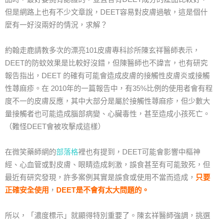
但是網路上也有不少文章說，DEET容易對皮膚過敏，這是個什
麼有一好沒兩好的情況，求解？
約翰走鹿請教多次的漂亮101皮膚專科診所陳玄祥醫師表示，
DEET的防蚊效果是比較好沒錯，但陳醫師也不諱言，也有研究
報告指出，DEET 的確有可能會造成皮膚的接觸性皮膚炎或接觸
性蕁麻疹。在 2010年的一篇報告中，有35%比例的使用者會有程
度不一的皮膚反應，其中大部分是屬於接觸性蕁麻疹，但少數大
量接觸者也可能造成腦部病變、心臟毒性，甚至造成小孩死亡。
（難怪DEET會被攻擊成這樣）
在微笑藥師網的
部落格
裡也有提到，DEET可能會影響中樞神
經、心血管或對皮膚、眼睛造成刺激，誤食甚至有可能致死，但
最近有研究發現，許多案例其實是誤食或使用不當而造成，
只要
正確安全使用
，
DEET是不會有太大問題的。
所以，「濃度標示」就顯得特別重要了。陳玄祥醫師強調，挑選