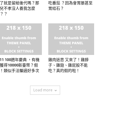
了就是留給後代嗎？那
吃番茄 ？因為會胃脹甚至
兒不孝沒人養我怎麼
胃結石？
？？
-11 100週年慶典 ，有機
雞肉迷思 又來了！雞脖
獲得10000新臺幣？假
子、雞翅、雞屁股不能
！類似手法騙過好多次
吃？真的假的啦！
Load more