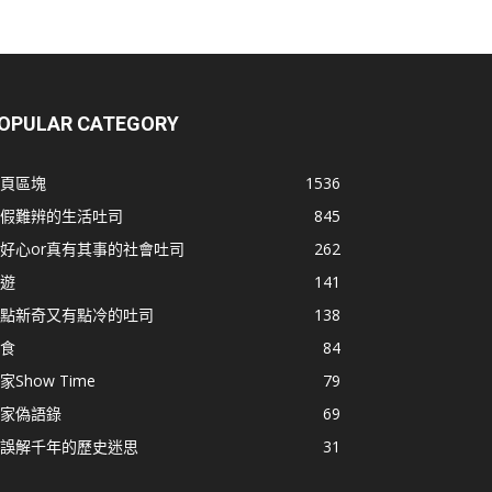
OPULAR CATEGORY
頁區塊
1536
假難辨的生活吐司
845
好心or真有其事的社會吐司
262
遊
141
點新奇又有點冷的吐司
138
食
84
家Show Time
79
家偽語錄
69
誤解千年的歷史迷思
31