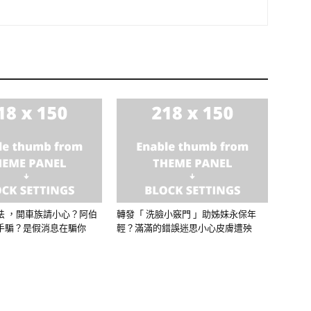
法 ，開車族請小心？阿伯
轉發「 洗臉小竅門 」助姊妹永保年
手騙？是假消息在騙你
輕？滿滿的錯誤迷思小心皮膚遭殃