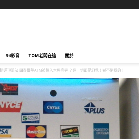
94影音
TOM老闆在這
關於
捷運頂溪站 國泰世華ATM被植入木馬病毒 ？這一切都是幻覺！嚇不倒我的！