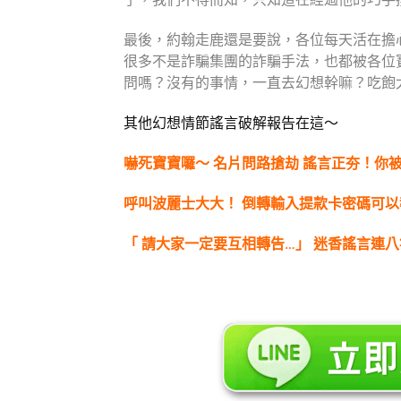
最後，約翰走鹿還是要說，各位每天活在擔
很多不是詐騙集團的詐騙手法，也都被各位
問嗎？沒有的事情，一直去幻想幹嘛？吃飽
其他幻想情節謠言破解報告在這～
嚇死寶寶囉～ 名片問路搶劫 謠言正夯！你
呼叫波麗士大大！ 倒轉輸入提款卡密碼可以
「 請大家一定要互相轉告…」 迷香謠言連