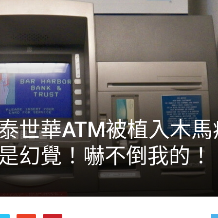
國泰世華ATM被植入木馬
都是幻覺！嚇不倒我的！