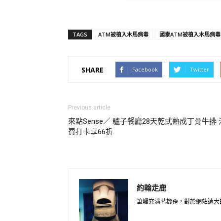
TAGS
ATM被植入木馬病毒
國泰ATM被植入木馬病毒
SHARE
Facebook
Twitter
Previous article
來點Sense／ 驢子餐廳28天乾式熟成丁骨牛排 
費打卡享66折
約翰走鹿
筆觸充滿著機歪，對於網站遠大