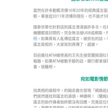
當然在許多動輒流傳10年20年的經典謠言
輕，畢竟從2011年流傳到現在，也不過才
國泰世華也針對這則謠言澄清過許多次。在
機體都是封閉的，完全無法接USB或網路，
明
，如果再有人亂傳這謠言，被抓包的話，
謠言是假的，大家就別再傳了，感謝。
目前擔任ATM維修員的王先生接受蘭姆酒吐
報器，如果ATM被動手腳的話，銀行都會接
毒，很難啊。
宛如電影情節
找真相的過程中，約翰走鹿也發現「網路追
們居然還找到謠言的源頭，神蹟啊！（蘭姆
謠言的始作俑者始終都沒有回應，究竟這位
了，我們不得而知，只知道在經過他的巧手