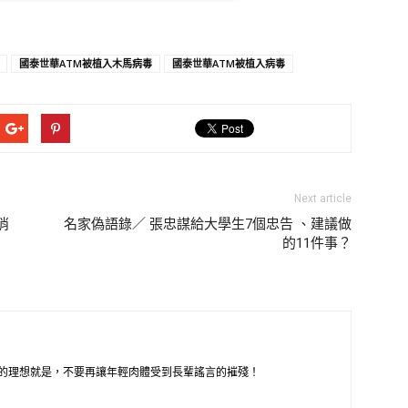
國泰世華ATM被植入木馬病毒
國泰世華ATM被植入病毒
Next article
消
名家偽語錄／ 張忠謀給大學生7個忠告 、建議做
的11件事？
的理想就是，不要再讓年輕肉體受到長輩謠言的摧殘！