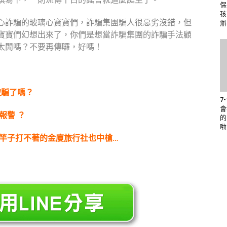
保
孩
心詐騙的玻璃心寶寶們，詐騙集團騙人很惡劣沒錯，但
辦
寶寶們幻想出來了，你們是想當詐騙集團的詐騙手法顧
太閒嗎？不要再傳囉，好嗎！
被騙了嗎？
7
會
報警 ？
的
啦
八竿子打不著的金廈旅行社也中槍…