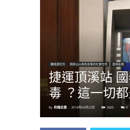
蘭姆酒吐司
假好心or真有其事的社會吐司
首頁區塊
捷運頂溪站 
毒 ？這一切
By
約翰走鹿
-
2016年06月23日
5620
0