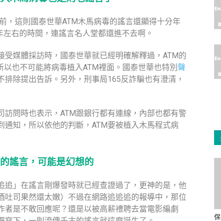
面前，這則國泰世華ATM木馬病毒的謠言還顯得十分年
5年左右的時間，連謠言名人堂都還進不去啊。
接受媒體採訪時，國泰世華就已經明確解釋過，ATM的
所以也不可能將病毒植入ATM裡面。國泰世華也特別
聲
不排除提出告訴。另外，刑事局165反詐騙也有澄清，
司訪問時也表示，ATM跟銀行都有連線，內部也都有警
到通知，所以依他的判斷，ATM要被植入木馬程式病
的謠言，可能是幻想的
追追」在謠言剛爆發時就已經查證過了，更神的是，他
酒吐司果然還太嫩）不過在網路追追追的報導中，那位
作者是不敢回應呢？還是以被高薪禮聘去當電影編劇
保
撰寫下，一則流傳千古的謠言就這麼誕生了。