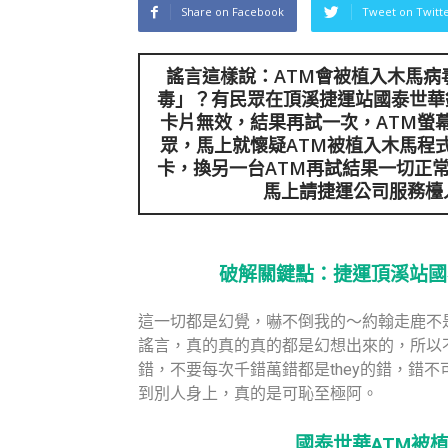
Share on Facebook
Tweet on Twitt
謠言這樣說：ATM會被植入木馬病
毒
」？有民眾在頂溪捷運站國泰世華
卡片無效，結果再試一次，ATM螢
眾，馬上就懷疑ATM被植入木馬程
卡，換另一台ATM再試結果一切正
馬上請捷運公司服務檯
破解關鍵點：捷運頂溪站國
這一切都是幻覺，嚇不倒我的～約翰走鹿不
謠言，真的真的真的都是幻想出來的，所以
錯，不要每次千錯萬錯都是they的錯，錯
到別人身上，真的是可恥至極阿。
國泰世華ATM被