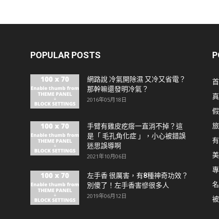
POPULAR POSTS
P
網路說 冷氣開除濕 又冷又省電？
首
那幹嘛還發明冷氣？
真
2016年05月18日
假
旅
手臂有雞皮疙瘩一直消不掉？這
是「 毛孔角化症 」，小心被錯誤
有
迷思誤導啊
美
2021年10月06日
專
左手香 很厲害，有8種神奇功效？
名
別傻了！左手香害慘很多人
2019年06月12日
被