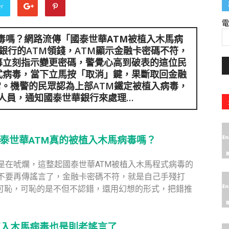
er
毒嗎？網路流傳「
國泰世華ATM被植入木馬病
銀行的ATM領錢，ATM顯示金融卡密碼不符，
幕立刻指示變更密碼，警覺心高到破表的這位民
式病毒，當下立馬按「取消」鍵，果斷取回金融
常。機警的民眾認為上部ATM鐵定被植入病毒，
人員，通知國泰世華銀行來處理…
泰世華ATM真的被植入木馬病毒嗎？
是在唬爛，這整起國泰世華ATM被植入木馬程式病毒的
不要再傳謠言了，金融卡密碼不符，就是自己手殘打
不可恥，可恥的是不但不認錯，還用幻想的形式，把錯推
植入木馬病毒也是則老謠言了