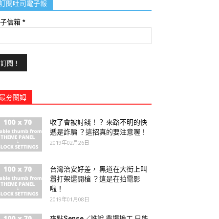
訂閱吐司電子報
電子信箱
*
最夯蘭姆
收了會被討錢！？ 來路不明的快
遞是詐騙 ？這招真的要注意喔！
2019年02月26日
台灣治安好差， 黑道在大街上叫
囂打架還開槍 ？這是在拍電影
啦！
2019年01月08日
來點Sense／誰說 農場換工 只能