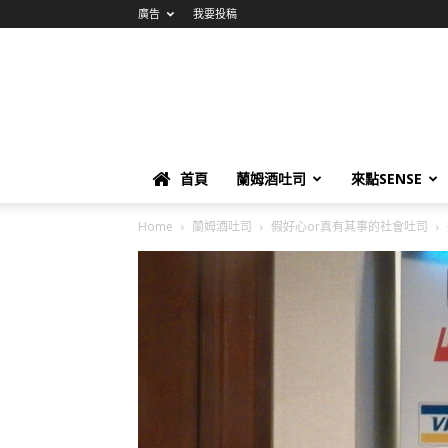
廣告
我要投稿
首頁
蘭姆酒吐司
來點SENSE
Home
蘭姆酒吐司
假好心or真有其事的社會吐司