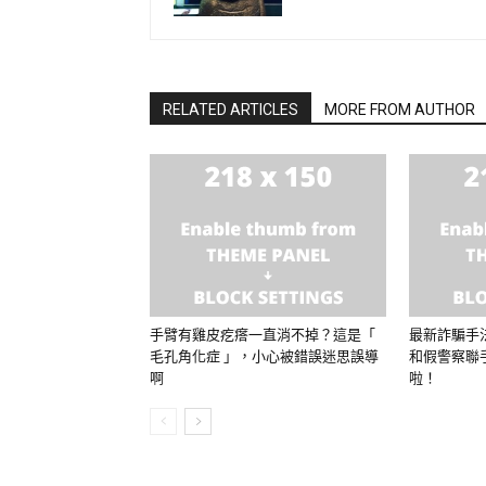
RELATED ARTICLES
MORE FROM AUTHOR
手臂有雞皮疙瘩一直消不掉？這是「
最新詐騙手
毛孔角化症 」，小心被錯誤迷思誤導
和假警察聯
啊
啦！