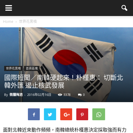
Home
世界花黑噴
世界花黑噴
首頁區塊
國際短聞／南韓硬起來！朴槿惠： 切斷北
韓外匯 遏止核武發展
By
微醺梅酒
-
2016年02月16日
3378
0
面對北韓近來動作頻頻，南韓總統朴槿惠決定採取強而有力