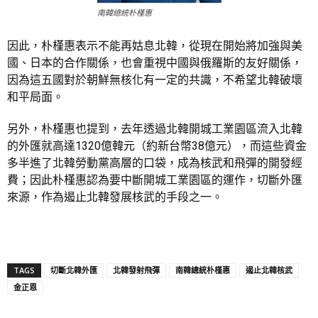
南韓總統朴槿惠
因此，朴槿惠表示不能再姑息北韓，從現在開始將加強與美
國、日本的合作關係，也會重視中國與俄羅斯的友好關係，
因為這五國對於朝鮮無核化有一定的共識，不希望北韓破壞
和平局面。
另外，朴槿惠也提到，去年透過北韓開城工業園區流入北韓
的外匯就高達1320億韓元（約新台幣38億元），而這些資金
多半進了北韓勞動黨高層的口袋，成為核武和飛彈的開發經
費；因此朴槿惠認為要中斷開城工業園區的運作，切斷外匯
來源，作為遏止北韓發展核武的手段之一。
TAGS
切斷北韓外匯
北韓發射飛彈
南韓總統朴槿惠
遏止北韓核武
金正恩