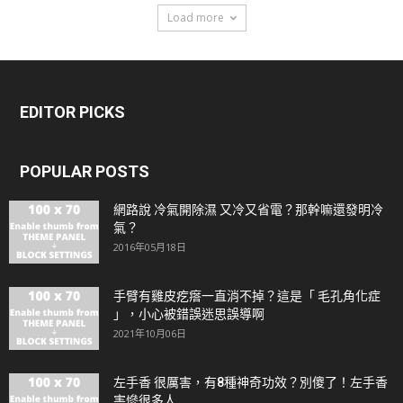
Load more
EDITOR PICKS
POPULAR POSTS
網路說 冷氣開除濕 又冷又省電？那幹嘛還發明冷
氣？
2016年05月18日
手臂有雞皮疙瘩一直消不掉？這是「 毛孔角化症
」，小心被錯誤迷思誤導啊
2021年10月06日
左手香 很厲害，有8種神奇功效？別傻了！左手香
害慘很多人