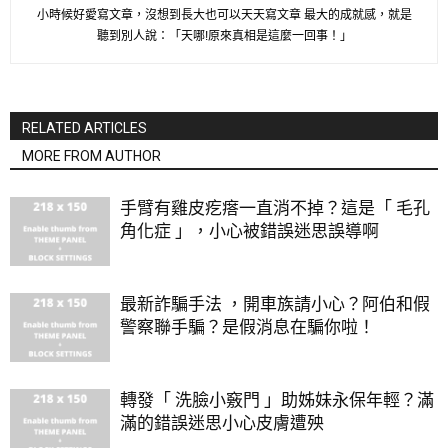
小時候好愛寫文章，沒想到長大也可以天天寫文章 最大的成就感，就是
聽到別人說：「天哪!原來真相是這麼一回事！」
RELATED ARTICLES
MORE FROM AUTHOR
手臂有雞皮疙瘩一直消不掉？這是「 毛孔
角化症 」，小心被錯誤迷思誤導啊
最新詐騙手法 ，開車族請小心？阿伯和假
警察聯手騙？是假消息在騙你啦！
轉發「 洗臉小竅門 」助姊妹永保年輕？滿
滿的錯誤迷思小心皮膚遭殃