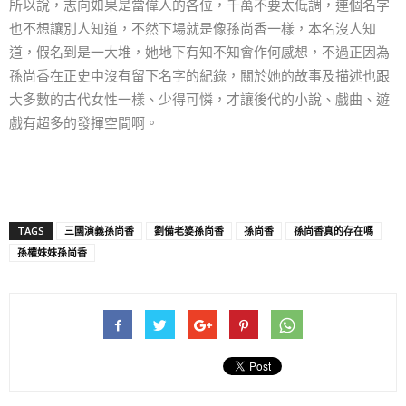
所以說，志向如果是當偉人的各位，千萬不要太低調，連個名字
也不想讓別人知道，不然下場就是像孫尚香一樣，本名沒人知
道，假名到是一大堆，她地下有知不知會作何感想，不過正因為
孫尚香在正史中沒有留下名字的紀錄，關於她的故事及描述也跟
大多數的古代女性一樣、少得可憐，才讓後代的小說、戲曲、遊
戲有超多的發揮空間啊。
TAGS
三國演義孫尚香
劉備老婆孫尚香
孫尚香
孫尚香真的存在嗎
孫權妹妹孫尚香