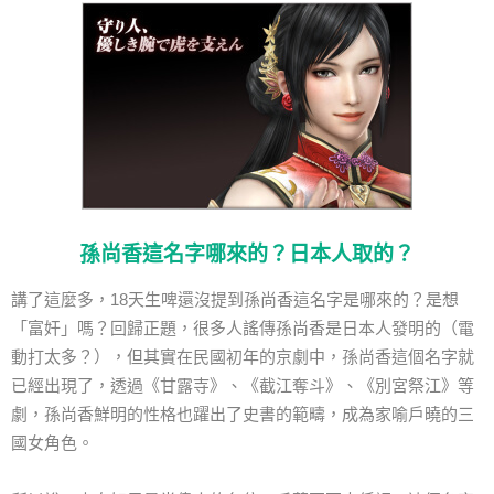
孫尚香這名字哪來的？日本人取的？
講了這麼多，18天生啤還沒提到孫尚香這名字是哪來的？是想
「富奸」嗎？回歸正題，很多人謠傳孫尚香是日本人發明的（電
動打太多？），但其實在民國初年的京劇中，孫尚香這個名字就
已經出現了，透過《甘露寺》、《截江奪斗》、《別宮祭江》等
劇，孫尚香鮮明的性格也躍出了史書的範疇，成為家喻戶曉的三
國女角色。