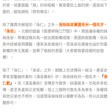
的意，就要面臨「頭」的保衛戰，看是要砍上面的頭，還是剁下
面的…腳指頭啦（想到哪去）。
除了羅貫中
掰
寫的「孫仁」之外，
孫妹妹其實還有另一個名字，
「孫安」
。元朝的戲曲《兩軍師隔江鬥智》中，周瑜讓孫權的妹
妹孫安，帶著送親兵馬一起去跟劉備成婚，意圖刺殺劉備。但兵
馬中途被張飛攔截、僅有孫安被放行，而孫安在婚後也由於仰慕
劉備的帝王風範，放棄了暗殺的意圖（大家都很愛結婚的這個
梗）。
除了「孫仁」、「孫安」之外，網路上也流傳另一說法。東晉史
學家習鑿齒所著的《漢晉春秋》中，孫妹妹有另一個名字，
「
孫
仁獻
」
，
但《漢晉春秋》流傳至今散佚、缺漏甚多，也有許多訛
傳，甚至多處與正史牴觸，加上三國時代取名多為單名，孫權與
其他兄弟也不例外，沒道理孫妹妹就以複數字為名，所以此說聽
聽即可。