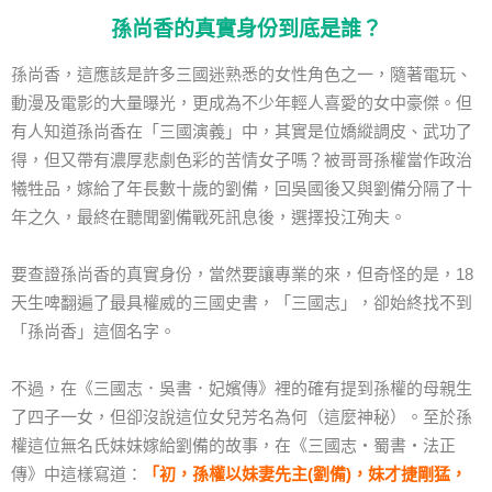
孫尚香的真實身份到底是誰？
孫尚香，這應該是許多三國迷熟悉的女性角色之一，隨著電玩、
動漫及電影的大量曝光，更成為不少年輕人喜愛的女中豪傑。但
有人知道孫尚香在「三國演義」中，其實是位嬌縱調皮、武功了
得，但又帶有濃厚悲劇色彩的苦情女子嗎？被哥哥孫權當作政治
犧牲品，嫁給了年長數十歲的劉備，回吳國後又與劉備分隔了十
年之久，最終在聽聞劉備戰死訊息後，選擇投江殉夫。
要查證孫尚香的真實身份，當然要讓專業的來，但奇怪的是，18
天生啤翻遍了最具權威的三國史書，「三國志」，卻始終找不到
「孫尚香」這個名字。
不過，在《三國志．吳書．妃嬪傳》裡的確有提到孫權的母親生
了四子一女，但卻沒說這位女兒芳名為何（這麼神秘）。至於孫
權這位無名氏妹妹嫁給劉備的故事，在《三國志‧蜀書‧法正
傳》中這樣寫道：
「初，孫權以妹妻先主(劉備)，妹才捷剛猛，