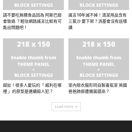
請不要吃無糖食品因為 阿斯巴甜
謠言10年滅不掉！清潔用品含有
會致癌 ？輕信網路謠言比較有可
三氯沙 要下架？消基會沒有這樣
能出問題吧！
講
超扯！很多人愛玩的「 威利在哪
室內晾衣服形同自製毒氣室 英國
裡 」的原型是連續殺人犯？
爸爸肺部遭黴菌感染？
Load more