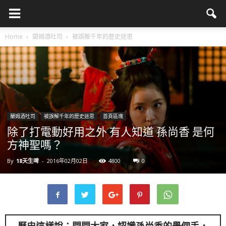
Home
蘭姆酒吐司
被誤解千年的歷史迷思
蘭姆酒吐司
被誤解千年的歷史迷思
首頁區塊
除了打電動好用之外 有人知道 孫尚香 是何
方神聖嗎？
By
18天生啤
-
2016年02月02日
4800
0
歷史這樣說：問問大家，認識孫尚香的舉個手，