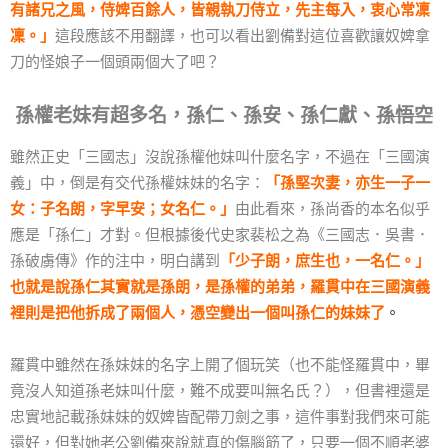
有諸兄之風，侍婢百餘人，皆親執刀侍立，先主每入，衷心常凜
凜。」
這段應該不用翻譯，也可以看出劉備對這位喜歡讓奴婢拿
刀的怪娘子一個頭兩個大了吧？
孫權老妹有超多名，孫仁、孫安、孫仁獻、
孫悟空
雖然正史「三國志」沒說孫權他妹叫什麼名字，不過在「三國演
義」中，倒是有交代孫權妹妹的名字：
「孫堅次妻，亦生一子一
女：子名朗，字早安；女名仁。」
由此看來，孫尚香的本名似乎
應是「孫仁」才對。但根據後代史家裴松之為《三國志．吳書．
孫破虜傳》作的注中，明白講到
「少子朗，庶生也，一名仁。」
也就是說孫仁其實就是孫朗，是孫權的弟弟，羅貫中在三國演義
裡則是把他拆成了兩個人，憑空變出一個叫孫仁的妹妹了
。
羅貫中雖然在孫妹妹的名字上開了個玩笑（也不能怪羅貫中，畢
竟沒人知道孫老妹叫什麼，難不成要叫無名氏？），但書裡還是
忠實地記載孫妹妹的奴婢皆配帶刀劍之事，這件事對我們來可能
還好，但對她老公劉備來說就真的傷腦筋了，只要一個不順老婆