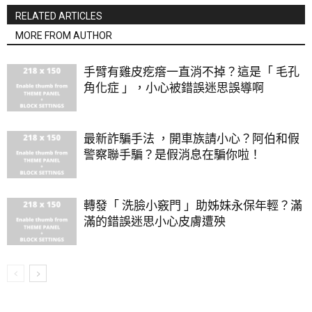
RELATED ARTICLES
MORE FROM AUTHOR
手臂有雞皮疙瘩一直消不掉？這是「 毛孔
角化症 」，小心被錯誤迷思誤導啊
最新詐騙手法 ，開車族請小心？阿伯和假
警察聯手騙？是假消息在騙你啦！
轉發「 洗臉小竅門 」助姊妹永保年輕？滿
滿的錯誤迷思小心皮膚遭殃