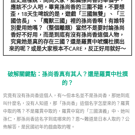
應該不少人吧，畢竟孫尚香的三圍不錯，不要想
歪，18天生啤說的是，遊戲「三國無雙」、「三
國信長」、「魔獸三國」裡的孫尚香啊！有誰特
別愛用她嗎？（整個離題）當然不是要討論孫尚
香好不好用，而是到底有沒有孫尚香這個人物，
究竟她是真的存在三國？還是羅貫中唬爛杜撰出
來的呢？或是大家根本不CARE，反正好用就好～
破解關鍵點：孫尚香真有其人？還是羅貫中杜撰
的？
究竟有沒有孫尚香這個人，有～但本名並不是孫尚香，那她到底
叫什麼名，沒有人知道，那「孫尚香」這個名字怎麼來的？羅貫
中取的嗎？不是羅貫中取的，羅貫中寫的「三國演義」中、她叫
孫仁，那孫尚香這名字到底哪來的？恩～難道是日本人取的？公
佈解答，是民國初年的戲曲取的喔。