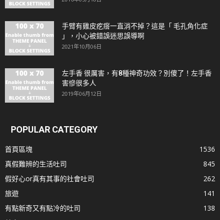
手臂有雞皮疙瘩一直消不掉？這是「 毛孔角化症
」，小心被錯誤迷思誤導啊
2021年10月06日
左手香 很厲害，有8種神奇功效？別傻了！左手香
害慘很多人
2019年06月12日
POPULAR CATEGORY
首頁區塊
1536
真假難辨的生活吐司
845
假好心or真有其事的社會吐司
262
旅遊
141
有點新奇又有點冷的吐司
138