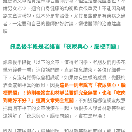
雖然這文章確實是林靜芸醫師所寫，但還是要提醒各位，不
論男女老少，適合自身健康的均衡飲食很重要！不能因為網
路文章這樣說，就不分是非照做，尤其長輩或是有疾病之患
者，一定要和自己的醫師好好討論，遵循醫師的治療建議
喔！
訊息後半段是老謠言「夜尿與心，腦梗問題」
訊息後半段從「以下的文章，值得老同學、老朋友們再多花
幾分鐘看一看」這段話開始，直到訊息結束，各位仔細看一
下，有沒有覺得似曾相識呢？如果你有這樣的感覺，微醺梅
酒會感到相當的欣慰，因為
這是一則老謠言「夜尿與心，腦
梗問題」！這則老謠言和林靜芸醫師完全無關，也和「吃肉
到底好不好？」這篇文章完全無關
，不知道是哪位網友故意
把兩則不相干的文章硬湊在一起，讓很多人誤會林靜芸醫師
還講解了「夜尿與心，腦梗問題」，實在是母湯！
既然「夜尿與心，腦梗問題」和林靜芸醫師無關，那「夜尿