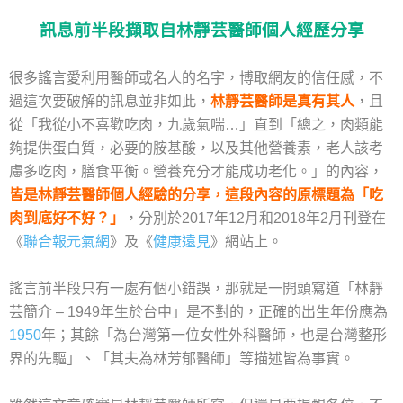
訊息前半段擷取自林靜芸醫師個人經歷分享
很多謠言愛利用醫師或名人的名字，博取網友的信任感，不
過這次要破解的訊息並非如此，
林靜芸醫師是真有其人
，且
從「我從小不喜歡吃肉，九歲氣喘…」直到「總之，肉類能
夠提供蛋白質，必要的胺基酸，以及其他營養素，老人該考
慮多吃肉，膳食平衡。營養充分才能成功老化。」的內容，
皆是林靜芸醫師個人經驗的分享，這段內容的原標題為「吃
肉到底好不好？」
，分別於2017年12月和2018年2月刊登在
《
聯合報元氣網
》及《
健康遠見
》網站上。
謠言前半段只有一處有個小錯誤，那就是一開頭寫道「林靜
芸簡介 – 1949年生於台中」是不對的，正確的出生年份應為
1950
年；其餘「為台灣第一位女性外科醫師，也是台灣整形
界的先驅」、「其夫為林芳郁醫師」等描述皆為事實。