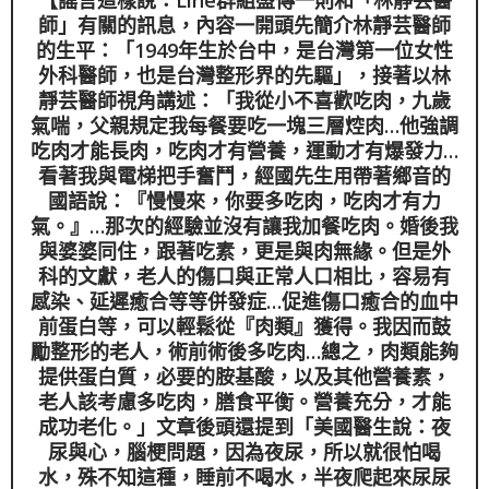
【謠言這樣說：Line群組盛傳一則和「林靜芸醫
師」有關的訊息，內容一開頭先簡介林靜芸醫師
的生平：「1949年生於台中，是台灣第一位女性
外科醫師，也是台灣整形界的先驅」，接著以林
靜芸醫師視角講述：「我從小不喜歡吃肉，九歲
氣喘，父親規定我每餐要吃一塊三層焢肉…他強調
吃肉才能長肉，吃肉才有營養，運動才有爆發力…
看著我與電梯把手奮鬥，經國先生用帶著鄉音的
國語說：『慢慢來，你要多吃肉，吃肉才有力
氣。』…那次的經驗並沒有讓我加餐吃肉。婚後我
與婆婆同住，跟著吃素，更是與肉無緣。但是外
科的文獻，老人的傷口與正常人口相比，容易有
感染、延遲癒合等等併發症…促進傷口癒合的血中
前蛋白等，可以輕鬆從『肉類』獲得。我因而鼓
勵整形的老人，術前術後多吃肉…總之，肉類能夠
提供蛋白質，必要的胺基酸，以及其他營養素，
老人該考慮多吃肉，膳食平衡。營養充分，才能
成功老化。」文章後頭還提到「美國醫生說：夜
尿與心，腦梗問題，因為夜尿，所以就很怕喝
水，殊不知這種，睡前不喝水，半夜爬起來尿尿