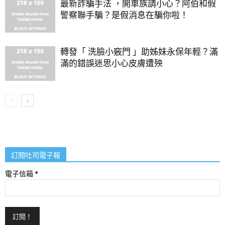
最新詐騙手法 ，開車族請小心？阿伯和假
警察聯手騙？是假消息在騙你啦！
轉發「 洗臉小竅門 」助姊妹永保年輕？滿
滿的錯誤迷思小心皮膚遭殃
訂閱吐司電子報
電子信箱
*