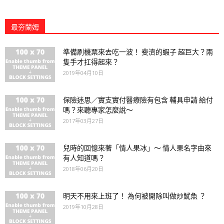
最夯蘭姆
準備刷機票來去吃一波！ 斐濟的蝦子 超巨大？兩
隻手才扛得起來？
2019年04月10日
保險迷思／實支實付醫療險有包含 輔具申請 給付
嗎？來聽專家怎麼說～
2017年03月27日
兒時的回憶來著「情人果冰」～ 情人果名字由來
有人知道嗎？
2018年06月20日
明天不用來上班了！ 為何被開除叫做炒魷魚 ？
2019年10月28日