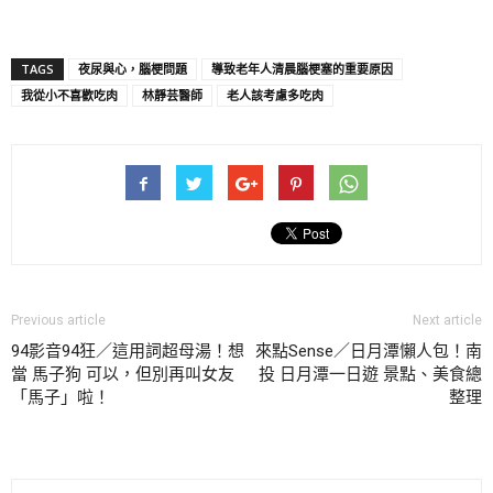
TAGS
夜尿與心，腦梗問題
導致老年人清晨腦梗塞的重要原因
我從小不喜歡吃肉
林靜芸醫師
老人該考慮多吃肉
Previous article
Next article
94影音94狂／這用詞超母湯！想
來點Sense／日月潭懶人包！南
當 馬子狗 可以，但別再叫女友
投 日月潭一日遊 景點、美食總
「馬子」啦！
整理