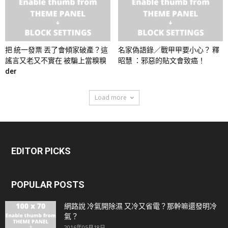
把 統一發票 丟了會傾家破產？這
名家偽語錄／戰甲甲要小心？ 釋
謠言又老又不實在 被騙上當糗糗
昭慧 ：邪惡的貼文會致癌！
der
Load more
EDITOR PICKS
POPULAR POSTS
網路說 冷氣開除濕 又冷又省電？那幹嘛還發明冷
氣？
2016年05月18日