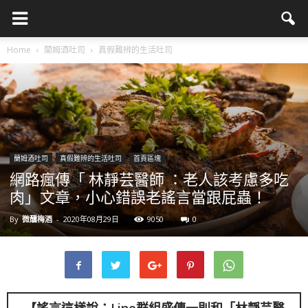
Home
蘭姆酒吐司
真假難辨的生活吐司
蘭姆酒吐司
真假難辨的生活吐司
首頁區塊
網路瘋傳「 林靜芸醫師 ：老人該考慮多吃
肉」文章，小心錯誤老謠言當跟屁蟲！
By
微醺梅酒
-
2020年08月29日
9050
0