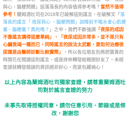
與心，腦梗問題」這落落長的內容值得參考嗎？
當然不值得
參考！
蘭姆酒吐司在2018年已破解這則謠言，在破解文「
落
落長的謠言「 夜尿與心 、腦梗問題」說睡前不喝水會心肌梗
塞、腦梗塞？真的嗎？
」之中，我們不斷強調
「夜尿的成因
不像謠言講得這麼單純」、「夜尿成因非常多，並不是只有
心臟衰竭一種而已，同時謠言的說法太武斷，要如何治療夜
尿還是由醫師診斷比較實際」
，所以各位朋友別再把寶貴的
時間花在閱讀這則謠言，或是拼命轉發給親朋好友了，未經
查證就轉發錯誤的資訊絕非好心，而是包藏禍心！
以上內容為蘭姆酒吐司獨家查證，請尊重蘭姆酒吐
司對於謠言查證的努力
未事先取得授權同意，請勿任意引用、節錄或是修
改，謝謝您