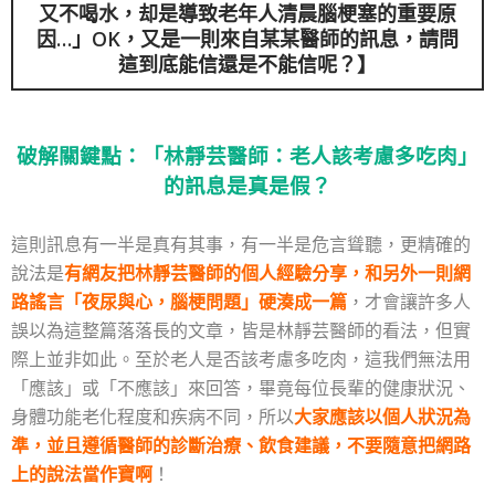
又不喝水，却是導致老年人清晨腦梗塞的重要原
因…」OK，又是一則來自某某醫師的訊息，請問
這到底能信還是不能信呢？】
破解關鍵點：「林靜芸醫師：老人該考慮多吃肉」
的訊息是真是假？
這則訊息有一半是真有其事，有一半是危言聳聽，更精確的
說法是
有網友把林靜芸醫師的個人經驗分享，和另外一則網
路謠言「夜尿與心，腦梗問題」硬湊成一篇
，才會讓許多人
誤以為這整篇落落長的文章，皆是林靜芸醫師的看法，但實
際上並非如此。至於老人是否該考慮多吃肉，這我們無法用
「應該」或「不應該」來回答，畢竟每位長輩的健康狀況、
身體功能老化程度和疾病不同，所以
大家應該以個人狀況為
準，並且遵循醫師的診斷治療、飲食建議，不要隨意把網路
上的說法當作寶啊
！