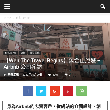
Home
來點Sense
來點Sense
旅遊
首頁區塊
【Wen The Travel Begins】舊金山旅遊 –
Airbnb 公司參訪
By
約翰走鹿
-
2019年09月20日
1906
0
身為
Airbnb
的忠實客戶，從網站的介面設計、創