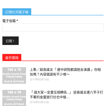
訂閱吐司電子報
電子信箱
*
最夯蘭姆
上集／超長謠言「 連中研院都請她去演講 」你相
信嗎？內容錯誤有不少唷～
2017年09月14日
「 請大家一定要互相轉告…」 迷香謠言連八竿子打
不著的金廈旅行社也中槍….
2016年03月16日