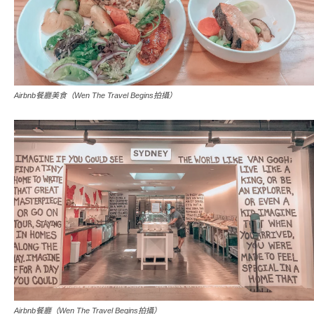
Airbnb餐廳美食（Wen The Travel Begins拍攝）
Airbnb餐廳（Wen The Travel Begins拍攝）