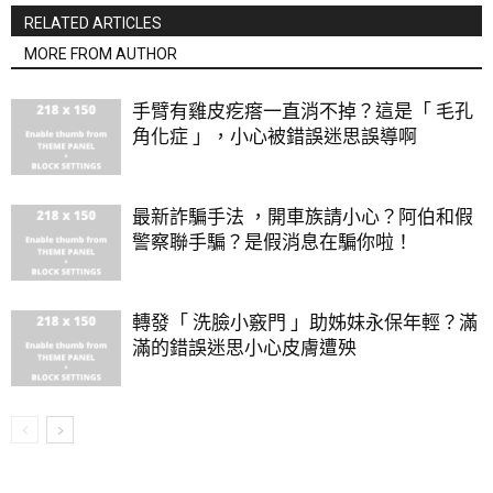
RELATED ARTICLES
MORE FROM AUTHOR
手臂有雞皮疙瘩一直消不掉？這是「 毛孔
角化症 」，小心被錯誤迷思誤導啊
最新詐騙手法 ，開車族請小心？阿伯和假
警察聯手騙？是假消息在騙你啦！
轉發「 洗臉小竅門 」助姊妹永保年輕？滿
滿的錯誤迷思小心皮膚遭殃