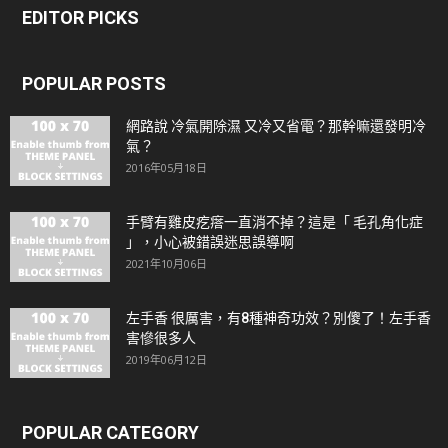
EDITOR PICKS
POPULAR POSTS
網路說 冷氣開除濕 又冷又省電？那幹嘛還發明冷
氣？
2016年05月18日
手臂有雞皮疙瘩一直消不掉？這是「 毛孔角化症
」，小心被錯誤迷思誤導啊
2021年10月06日
左手香 很厲害，有8種神奇功效？別傻了！左手香
害慘很多人
2019年06月12日
POPULAR CATEGORY