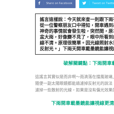
Share on Facebook
Tweet on Twitt
謠言這樣說：今天就來查一則跟下雨
從一位警察朋友口中得知，開車遇到
神奇的事情就會發生啦，突然間，原
盆大雨，好像變不見了，眼中所看到
線不清。原理很簡單。因光線照射水
反射光。」
下雨天開車戴墨鏡
能讓視
破解關鍵點：下雨開車
這謠言其實似是而非啊～雨滴落在擋風玻璃
隨便一副太陽眼鏡都能過濾掉反射光的說法
濾掉一些散射的光線，如果是沒有偏光效果
下雨開車載墨鏡能讓視線更清