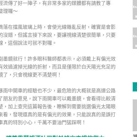
經流傳了好一陣子，有非常多家的媒體都有請教了專
整理囉～
滴落在擋風玻璃上時，會使光線雜亂反射，確實是會影
的沒錯，但謠言接下來說，要讓視線清楚很簡單，只要
線，這個說法可就不對囉。
副墨鏡就行！許多眼科醫師都表示，必須戴上有偏光效
有效過濾掉光線的折射，而且是僅限於白天陽光充足的
鏡了，只會視線更不清楚啊！
暴雨中開車的經驗也不少，最危險的大概就是高速公路
了朋友的意見，說下雨開車可以戴墨鏡，會看得比較清
楚，加上查完這篇報告後，瞭解到需要挑選偏光太陽眼
來看，發現還真的是有偏光的效果，只能說真的是誤打
車真的特別小心，千萬不要油門猛踩啊！
1