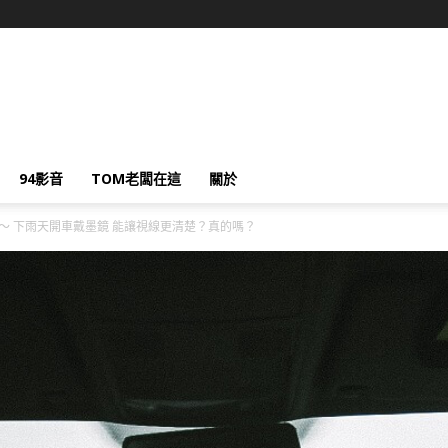
94影音
TOM老闆在這
關於
～ 下雨天開車戴墨鏡 能讓視線更清楚？真的嗎？