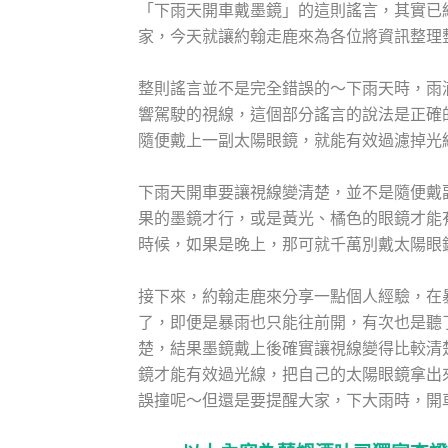
「下雨天開車戴墨鏡」的這則謠言，其實已
家，今天就讓約翰走鹿來為各位將資訊整理
整則謠言並不是完全錯誤的～下雨天時，雨
響駕駛的視線，這個部分謠言的說法是正確
隨便戴上一副太陽眼鏡，就能有效過濾掉光
下雨天開車要讓視線變清楚，並不是隨便戴
果的墨鏡才行，或是黃光、橘色的眼鏡才能
時候，如果是晚上，那可就千萬別戴太陽眼
接下來，約翰走鹿來分享一點個人經驗，在
了，即便是暴雨也只能往前開，有次也是聽
楚，結果墨鏡戴上後確實讓視線變得比較清
鏡才能有效過光線，把自己的太陽眼鏡拿出
誤撞呢～但還是要提醒大家，下大雨時，開