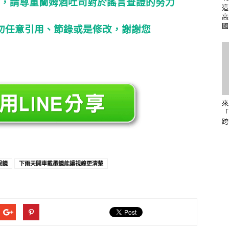
，請尊重蘭姆酒吐司對於謠言查證的努力
這
高
國
勿任意引用、節錄或是修改，謝謝您
來
「
跨
眼鏡
下雨天開車戴墨鏡能讓視線更清楚