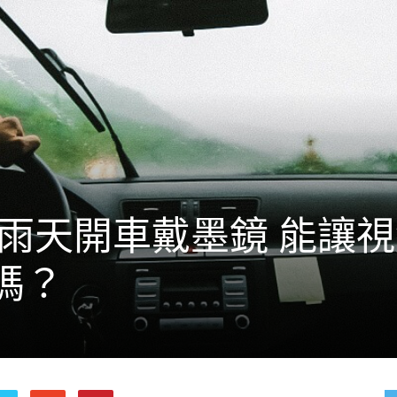
下雨天開車戴墨鏡 能讓
嗎？