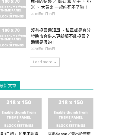
屁孩的逆襲 ／ 蘑菇 和 茄子 、 小
米 、 大黃米 一起吃死不了啦！
2016年01月13日
沒有投票通知單 、私章或是身分
證縣市合併未更新都不能投票？
通通是假的！
2020年01月08日
Load more
最新文章
0月1日起， 如果不認識
來點Sense／青出於藍更