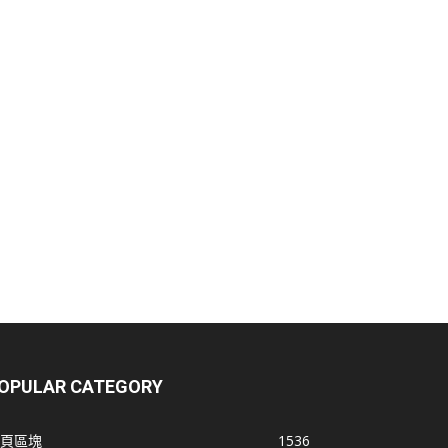
OPULAR CATEGORY
頁區塊
1536