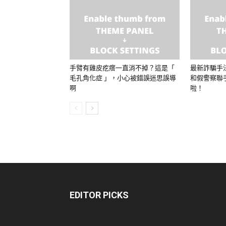
手臂有雞皮疙瘩一直消不掉？這是「
最新詐騙手
毛孔角化症 」，小心被錯誤迷思誤導
和假警察聯
啊
啦！
EDITOR PICKS