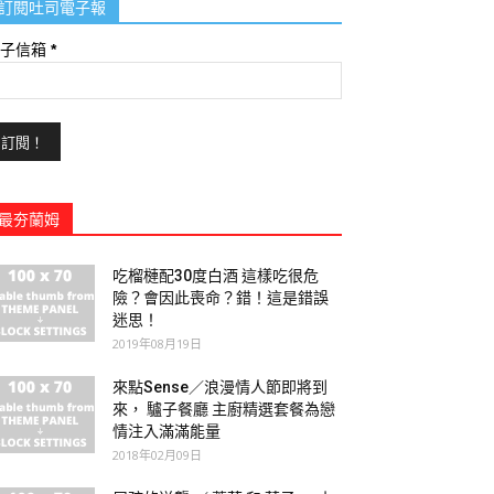
訂閱吐司電子報
電子信箱
*
最夯蘭姆
吃榴槤配30度白酒 這樣吃很危
險？會因此喪命？錯！這是錯誤
迷思！
2019年08月19日
來點Sense／浪漫情人節即將到
來， 驢子餐廳 主廚精選套餐為戀
情注入滿滿能量
2018年02月09日