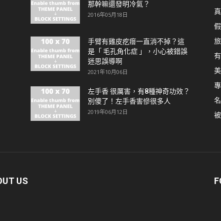
那幹嘛還發明冷氣？
真
2016年05月18日
假
旅
手臂有雞皮疙瘩一直消不掉？這
是「 毛孔角化症 」，小心被錯誤
有
迷思誤導啊
美
2021年10月06日
專
左手香 很厲害，有8種神奇功效？
名
別傻了！左手香害慘很多人
2019年06月12日
被
OUT US
F