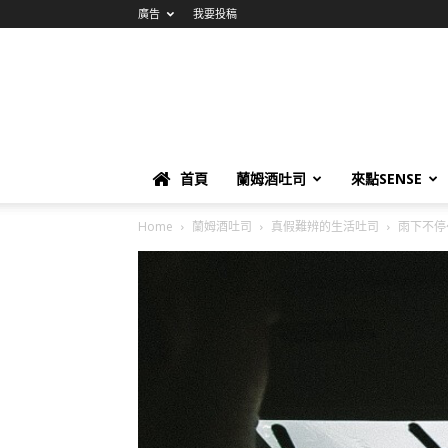
廣告
我要投稿
首頁
蘭姆酒吐司
來點SENSE
Home
蘭姆酒吐司
真假難辨的生活吐司
雨下不停