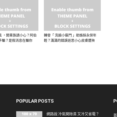
法 ，開車族請小心？阿伯
轉發「 洗臉小竅門 」助姊妹永保年
手騙？是假消息在騙你
輕？滿滿的錯誤迷思小心皮膚遭殃
POPULAR POSTS
P
網路說 冷氣開除濕 又冷又省電？
首