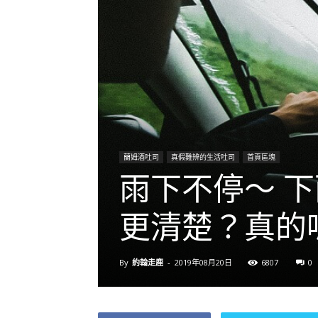
蘭姆酒吐司
真假難辨的生活吐司
首頁區塊
雨下不停～ 
更清楚？真的
By
約翰走鹿
-
2019年08月20日
6807
0