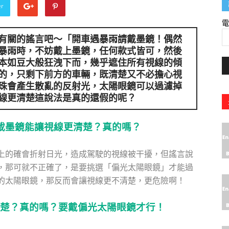
er
有關的謠言吧～「開車遇暴雨請戴墨鏡！偶然
暴雨時，不妨戴上墨鏡，任何款式皆可，然後
本如豆大般狂洩下而，幾乎遮住所有視線的傾
的，只剩下前方的車輛，既清楚又不必擔心視
珠會產生散亂的反射光，太陽眼鏡可以過濾掉
線更清楚這說法是真的還假的呢？
載墨鏡能讓視線更清楚？真的嗎？
上的確會折射日光，造成駕駛的視線被干擾，但謠言說
，那可就不正確了，是要挑選「偏光太陽眼鏡」才能過
的太陽眼鏡，那反而會讓視線更不清楚，更危險啊！
楚？真的嗎？要戴偏光太陽眼鏡才行！