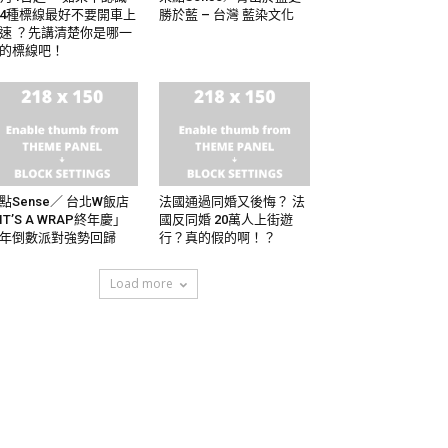
4種標線最好不要開車上
勝於藍 – 台灣 藍染文化
速 ？先講清楚你是哪一
的標線吧！
點Sense／ 台北W飯店
法國通過同婚又後悔？ 法
IT’S A WRAP終年慶」
國反同婚 20萬人上街遊
年倒數派對強勢回歸
行？真的假的啊！？
Load more