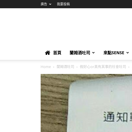
廣告
我要投稿
首頁
蘭姆酒吐司
來點SENSE
Home
蘭姆酒吐司
假好心or真有其事的社會吐司