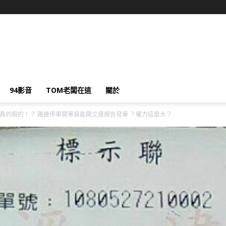
94影音
TOM老闆在這
關於
真的假的！？ 路邊停車開單員能開立違規告發單 ？權力這麼大？