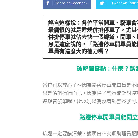
Share on Facebook
Tweet on Twitt
謠言這樣說：各位平常開車、騎車會
最痛恨的就是違規併排停車了，尤其
併排停車就佔去快一個線道，開車、
息是這麼說的，「
路邊停車開單員能
單員有這麼大的權力嗎？
破解關鍵點：什麼？路
各位可以放心了～因為路邊停車開單員是不
只是名詞搞錯而已，因為除了警察能針對違
違規告發單喔，所以別以為沒看到警察就可
路邊停車開單員能開立
這邊一定要講清楚，說明白～交通助理員跟