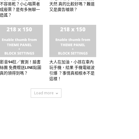
不容易乾？小心唱票者
天然 真的比較好嗎？難道
成廢票？是有多無聊一
又是廣告噱頭？
造謠？
4影音94狂／實測！臉書
大人在加油，小孩在車內
絲團 免費贈送LINE貼圖
玩手機，結果 手機電磁波
真的領得到嗎？
引爆 ？事情真相根本不是
這樣！
Load more