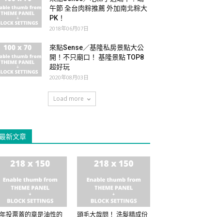
午節 全台肉粽推薦 外加南北粽大
PK！
2018年06月07日
來點Sense／基隆私房景點大公
開！不只廟口！ 基隆景點 TOP8
超好玩
2020年08月03日
Load more
最新文章
年投票蓋的章是油性的
頭毛大哉問！ 洗髮精成份