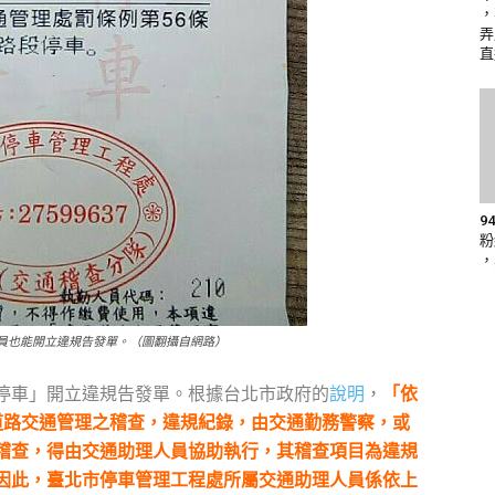
，
弄
直
9
粉
，
員也能開立違規告發單。（圖翻攝自網路）
停車」開立違規告發單。根據台北市政府的
說明
，
「依
道路交通管理之稽查，違規紀錄，由交通勤務警察，或
稽查，得由交通助理人員協助執行，其稽查項目為違規
因此，臺北市停車管理工程處所屬交通助理人員係依上