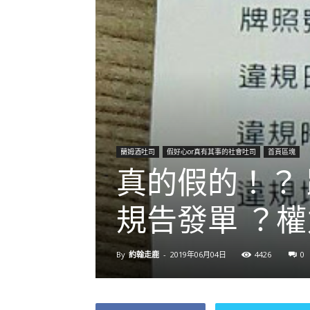
蘭姆酒吐司
假好心or真有其事的社會吐司
首頁區塊
真的假的！？
規告發單 ？
By
約翰走鹿
-
2019年06月04日
4426
0