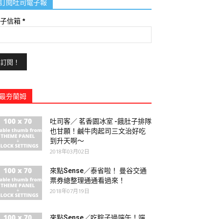
訂閱吐司電子報
電子信箱
*
最夯蘭姆
吐司客／ 茗香園冰室 -餓肚子排隊
也甘願！鹹牛肉起司三文治好吃
到升天啊～
2018年03月02日
來點Sense／泰省啦！ 曼谷交通
票券總整理通通看過來！
2018年07月19日
來點Sense／吃粽子過端午！端