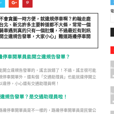
er
不會貪圖一時方便，就違規停車啊？約翰走鹿
台北、新北許多主要幹道都不大條，常常一個
騎車遇到真的只有一個肚爛，不過最近有則訊
開立違規告發單
，大家小心」難道路邊停車開
邊停車開單員能開立違規告發單？
能開立違規告發單的，謠言說錯了！不過，謠言很可能
規停車開單外，還有個「交通助理員」也能就違停開立
以違停，小心還有交通助理員啊！
違規告發單？是交通助理員啦！
路邊停車開單員是不一樣的，路邊停車開單員是民營公