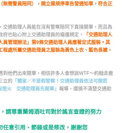
（無需警員陪同），開立違規停車告發通知單，符合正
，交通助理人員能在沒有警察陪同下直接開單，而且為
政府也貼心附上交通助理員的福儀規定，
「交通助理人
人員管理辦法」第9條交通助理人員應著定式服裝。其
工程處所屬交通助理員之服裝為黃色上衣、藍色長褲，
遇到他們出來開單，相信許多人會想說WTF～約翰走鹿
三立的
「獨家／不是假警察！交通助理員依法可開罰
沒熄火 交通助理員先開單」
報導，還搞不清楚交通助
，請尊重蘭姆酒吐司對於謠言查證的努力
勿任意引用、節錄或是修改，謝謝您