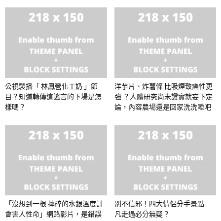
公視製播「 林鳳營化工奶 」節
洋芋片、炸薯條 比吸煙致癌性更
目？知道轉傳這謠言的下場是怎
強 ？人體研究尚未證實就妄下定
樣嗎？
論，內容農場還是回家洗洗睡吧
「沒想到一根 摔碎的水銀溫度計
別不信邪！四大情侶分手景點
會害人性命」網路影片，是錯誤
凡走過必分無疑？