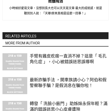
微醺梅酒
小時候好愛寫文章，沒想到長大也可以天天寫文章 最大的成就感，就是
聽到別人說：「天哪!原來真相是這麼一回事！」
RELATED ARTICLES
MORE FROM AUTHOR
手臂有雞皮疙瘩一直消不掉？這是「 毛孔
角化症 」，小心被錯誤迷思誤導啊
最新詐騙手法 ，開車族請小心？阿伯和假
警察聯手騙？是假消息在騙你啦！
轉發「 洗臉小竅門 」助姊妹永保年輕？滿
滿的錯誤迷思小心皮膚遭殃