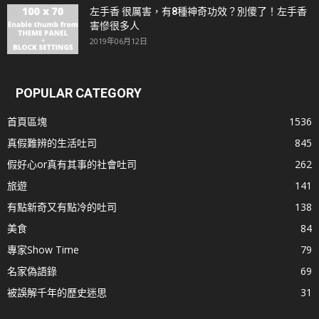
左手香 很厲害，有8種神奇功效？別傻了！左手香
害慘很多人
2019年06月12日
POPULAR CATEGORY
首頁區塊
1536
真假難辨的生活吐司
845
假好心or真有其事的社會吐司
262
旅遊
141
有點新奇又有點冷的吐司
138
美食
84
專家Show Time
79
名家偽語錄
69
被誤解千年的歷史迷思
31