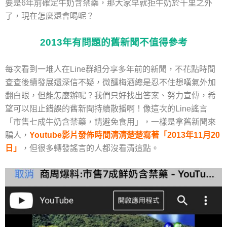
要是6年前確定牛奶含禁藥，那大家早就拒牛奶於千里之外
了，現在怎麼還會喝呢？
2013年有問題的舊新聞不值得參考
每次看到一堆人在Line群組分享多年前的新聞，不花點時間
查查後續發展還深信不疑，微醺梅酒總是忍不住想嘆氣外加
翻白眼，但能怎麼辦呢？我們只好找出答案、努力宣傳，希
望可以阻止錯誤的舊新聞持續散播啊！像這次的Line謠言
「市售七成牛奶含禁藥，請避免食用」，一樣是拿舊新聞來
騙人，
Youtube影片發佈時間清清楚楚寫著「2013年11月20
日」
，但很多轉發謠言的人都沒看清這點。