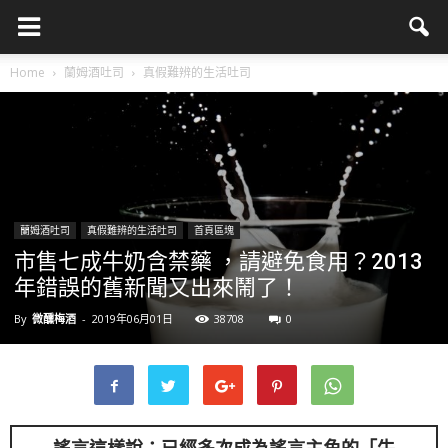
Home
蘭姆酒吐司
真假難辨的生活吐司
蘭姆酒吐司
真假難辨的生活吐司
首頁區塊
市售七成牛奶含禁藥 ，請避免食用？2013
年錯誤的舊新聞又出來鬧了！
By
微醺梅酒
-
2019年06月01日
38708
0