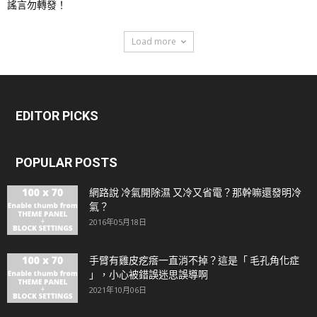
謠言勿轉發！
Load more
EDITOR PICKS
POPULAR POSTS
網路說 冷氣開除濕 又冷又省電？那幹嘛還發明冷
氣？
2016年05月18日
手臂有雞皮疙瘩一直消不掉？這是「 毛孔角化症
」，小心被錯誤迷思誤導啊
2021年10月06日