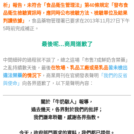
析」報告，未符合「食品衛生管理法」第40條規定「發布食
品衛生檢驗資訊時，應同時公布檢驗方法、檢驗單位及結果
判讀依據」
，食品藥物管理署已要求在2013年11月27日下午
5時前完成補正。
最後呢…商周道歉了
中間細碎的過程就不談了，總之這場「市售7成鮮奶含禁藥」
之亂持續數天後，最後
在牧場、乳品工廠或是乳品
皆未檢出
違法禁藥
的情況下
，商業周刊在官網發表聲明
「我們的反省
與使命」
向各界道歉了，以下是聲明內容：
關於「牛奶駭人」報導，
過去幾天，各界對於我們的批評；
我們謙卑聆聽，感謝各界指教。
今天，政府部門要求的資料，我們都已提供。