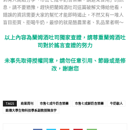
息，請不要猶豫，趕快把蘭姆酒吐司這篇破解文傳給他看，
錯誤的資訊需要大家的幫忙才能即時遏止，不然又有一堆人
盲目拒買、拒喝牛奶，最慘的就是酪農業者、乳品業者啊～
以上內容為蘭姆酒吐司獨家查證，請尊重蘭姆酒吐
司對於謠言查證的努力
未事先取得授權同意，請勿任意引用、節錄或是修
改，謝謝您
TAGS
商業周刊
市售七成牛奶含禁藥
市售七成鮮奶含禁藥
牛奶駭人
銘傳大學生物科技學系副教授陳良宇