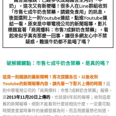
謠言這樣說：已經多次成為謠言主角的「牛
奶」，這次又有新梗囉！很多人在Line群組收到
「市售七成牛奶含禁藥，請避免食用」的訊息，
後面還附上一則Youtube連結，點進Youtube連
結一看，原來是中華電視公司的新聞報導，影片
標題寫著「商周爆料：市售7成鮮奶含禁藥」，看
起來似乎真有那麼一回事，讓很多網友心中不禁
疑惑，難道牛奶都不能喝了嗎？
破解關鍵點：市售七成牛奶含禁藥，是真的嗎？
這是一則錯誤的舊新聞啊！再次提醒各位，以後收到
Youtube的新聞報導內容，請先看一下影片上傳的時間！
這
則中華電視公司的「商周爆料：市售7成鮮奶含禁藥」報導，
是
2013年11月20日上傳的
，也就是6年前的報導；收到這麼
舊的新聞報導，絕對不能看到什麼就相信什麼，一定要花點
時間查查當時事件的後續發展為何，而且用膝蓋想也知道，