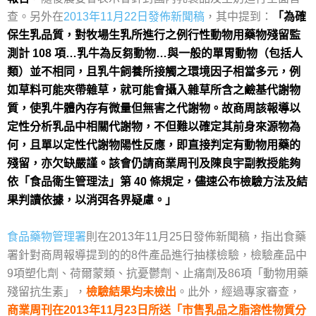
查。另外在
2013年11月22日發佈新聞稿
，其中提到：
「
為確
保生乳品質，對牧場生乳所進行之例行性動物用藥物殘留監
測計 108 項…乳牛為反芻動物…與一般的單胃動物（包括人
類）並不相同，且乳牛飼養所接觸之環境因子相當多元，例
如草料可能夾帶雜草，就可能會攝入雜草所含之鹼基代謝物
質，使乳牛體內存有微量但無害之代謝物。故商周該報導以
定性分析乳品中相關代謝物，不但難以確定其前身來源物為
何，且單以定性代謝物陽性反應，即直接判定有動物用藥的
殘留，亦欠缺嚴謹。該會仍請商業周刊及陳良宇副教授能夠
依「食品衛生管理法」第 40 條規定，儘速公布檢驗方法及結
果判讀依據，以消弭各界疑慮。」
食品藥物管理署
則在2013年11月25日發佈新聞稿，指出食藥
署針對商周報導提到的的8件產品進行抽樣檢驗，檢驗產品中
9項塑化劑、荷爾蒙類、抗憂鬱劑、止痛劑及86項「動物用藥
殘留抗生素」，
檢驗結果均未檢出
。此外，經過專家審查，
商業周刊在2013年11月23日所送「市售乳品之脂溶性物質分