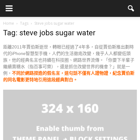
Home
Tags
Steve jobs sugar water
Tag: steve jobs sugar water
距離2011年賈伯斯逝世，轉眼已經過了4年多，自從賈伯斯推出劃時
代的iPhone智慧型手機，人們的生活徹底改變，幾乎人人都變低頭
族，他的經典名言也持續在科技圈、網路世界流傳。
「你要下半輩子
繼續賣糖水（指百事可樂），還是抓住改變世界的機會？」就是一
例，
不同於網路捏造的假名言，這句話不僅有人證物證，紀念賈伯斯
的同名電影更特地引用這段經典對白。