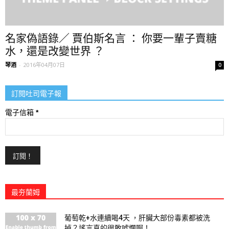
名家偽語錄／ 賈伯斯名言 ： 你要一輩子賣糖
水，還是改變世界 ？
琴酒
-
2016年04月07日
0
訂閱吐司電子報
電子信箱
*
最夯蘭姆
葡萄乾+水連續喝4天 ，肝臟大部份毒素都被洗
掉？謠言真的很敢唬爛啊！