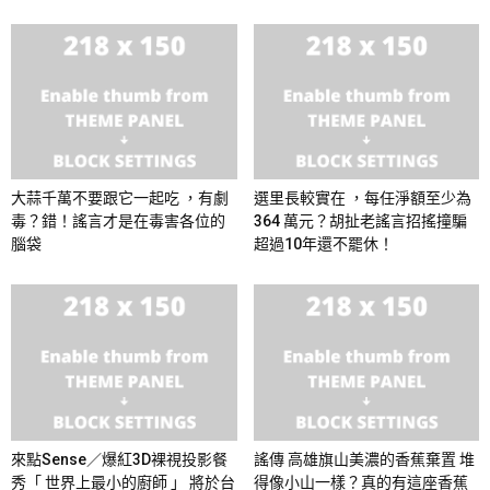
大蒜千萬不要跟它一起吃 ，有劇
選里長較實在 ，每任淨額至少為
毒？錯！謠言才是在毒害各位的
364 萬元？胡扯老謠言招搖撞騙
腦袋
超過10年還不罷休！
來點Sense／爆紅3D裸視投影餐
謠傳 高雄旗山美濃的香蕉棄置 堆
秀「 世界上最小的廚師 」 將於台
得像小山一樣？真的有這座香蕉