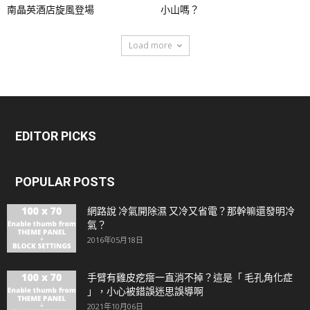
南晶英酒店旋風登場
小山嗎？
Load more
EDITOR PICKS
POPULAR POSTS
網路說 冷氣開除濕 又冷又省電？那幹嘛還發明冷
氣？
2016年05月18日
手臂有雞皮疙瘩一直消不掉？這是「 毛孔角化症
」，小心被錯誤迷思誤導啊
2021年10月06日