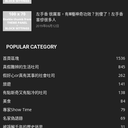
左手香 很厲害，有8種神奇功效？別傻了！左手香
害慘很多人
2019年06月12日
POPULAR CATEGORY
首頁區塊
1536
真假難辨的生活吐司
845
假好心or真有其事的社會吐司
262
旅遊
141
有點新奇又有點冷的吐司
138
美食
84
專家Show Time
79
名家偽語錄
69
被誤解千年的歷史迷思
31