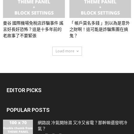
曼谷 國際機場免稅店詐騙事件 謠
「 帳戶莫名多錢 」別以為是意外
言好長好恐怖？這是十多年前的
之財啊！這可能是詐騙集團在搞
老故事了不要緊張
鬼？
Load more
EDITOR PICKS
POPULAR POSTS
網路說 冷氣開除濕 又冷又省電？那幹嘛還發明冷
氣？