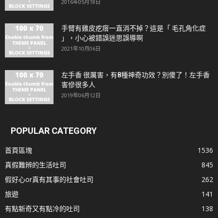
2016年05月18日
手臂有雞皮疙瘩一直消不掉？這是「 毛孔角化症
」，小心被錯誤迷思誤導啊
2021年10月06日
左手香 很厲害，有8種神奇功效？別傻了！左手香
害慘很多人
2019年06月12日
POPULAR CATEGORY
首頁區塊
1536
真假難辨的生活吐司
845
假好心or真有其事的社會吐司
262
旅遊
141
有點新奇又有點冷的吐司
138