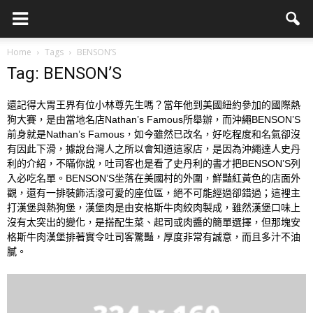
Home
Tags
BENSON’S
Tag: BENSON’S
還記得大胃王界有位小林尊先生嗎？當年他到美國紐約參加的國際熱
狗大賽，是由當地名店Nathan’s Famous所舉辦，而沖繩BENSON’S
前身就是Nathan’s Famous，如今雖然已改名，好吃程度和名氣卻沒
有因此下滑，據說台灣人之所以會知道這家店，是因為沖繩達人史丹
利的介紹，不瞞你說，吐司客也是看了史丹利的書才把BENSON’S列
入必吃名單。BENSON’S坐落在美國村的外圍，鮮豔紅黃色的店面外
觀，還有一排裝飾活潑可愛的座位區，絕不可能經過卻錯過；這裡主
打漢堡與熱狗堡，漢堡肉是由安格斯牛肉絞肉製成，雖然漢堡口味上
沒有太突出的變化，是搭配生菜、起司或肉醬的簡單選擇，但那塊安
格斯牛肉漢堡排著實令吐司客驚豔，厚度非常有誠意，而且多汁不油
膩。