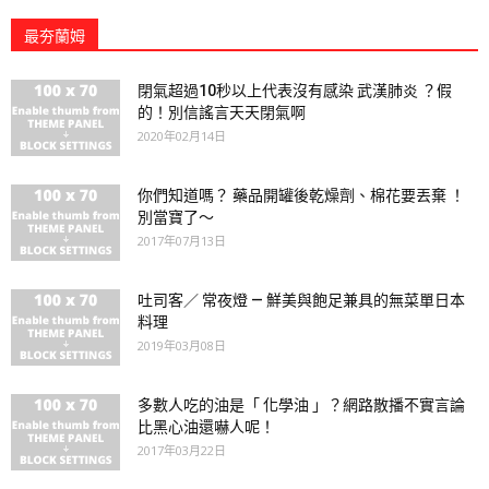
最夯蘭姆
閉氣超過10秒以上代表沒有感染 武漢肺炎 ？假
的！別信謠言天天閉氣啊
2020年02月14日
你們知道嗎？ 藥品開罐後乾燥劑、棉花要丟棄 ！
別當寶了～
2017年07月13日
吐司客／ 常夜燈 — 鮮美與飽足兼具的無菜單日本
料理
2019年03月08日
多數人吃的油是「 化學油 」？網路散播不實言論
比黑心油還嚇人呢！
2017年03月22日