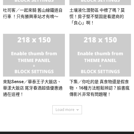
吐司客／一起來騎 舊山線鐵道自
土壤液化潛勢區 中標了嗎？莫
行車 ！只有勝興車站才有唷～
慌！房子堅不堅固是看建商的
「良心」啊！
來點Sense／華泰王子大飯店、
下集／你吃的是 真食物還是假食
華漾大飯店 尾牙春酒超值優惠通
物 ，16種方法輕鬆辨認？臉書瘋
通在這裡！
傳影片非常有問題喔！
Load more