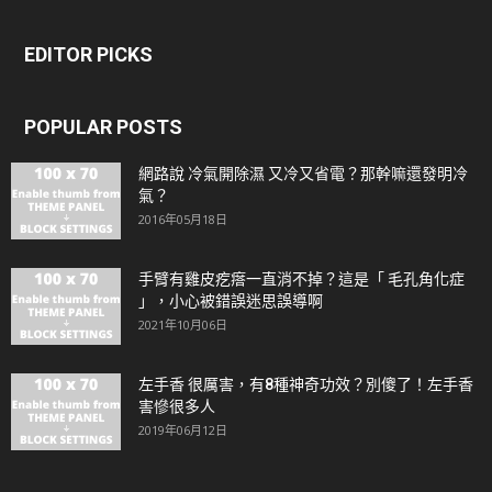
EDITOR PICKS
POPULAR POSTS
網路說 冷氣開除濕 又冷又省電？那幹嘛還發明冷
氣？
2016年05月18日
手臂有雞皮疙瘩一直消不掉？這是「 毛孔角化症
」，小心被錯誤迷思誤導啊
2021年10月06日
左手香 很厲害，有8種神奇功效？別傻了！左手香
害慘很多人
2019年06月12日