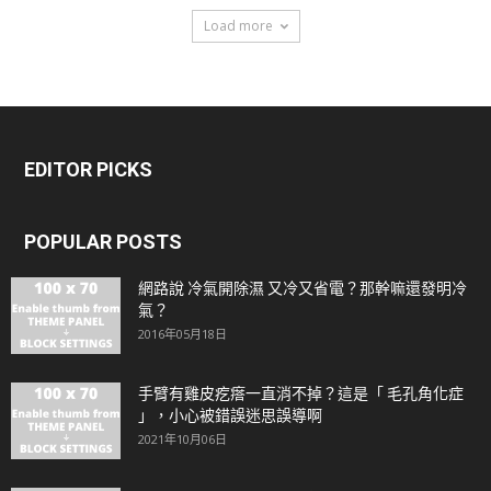
Load more
EDITOR PICKS
POPULAR POSTS
網路說 冷氣開除濕 又冷又省電？那幹嘛還發明冷
氣？
2016年05月18日
手臂有雞皮疙瘩一直消不掉？這是「 毛孔角化症
」，小心被錯誤迷思誤導啊
2021年10月06日