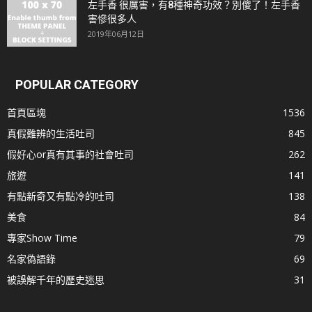
左手香 很厲害，有8種神奇功效？別傻了！左手香
害慘很多人
2019年06月12日
POPULAR CATEGORY
首頁區塊
1536
真假難辨的生活吐司
845
假好心or真有其事的社會吐司
262
旅遊
141
有點新奇又有點冷的吐司
138
美食
84
專家Show Time
79
名家偽語錄
69
被誤解千年的歷史迷思
31