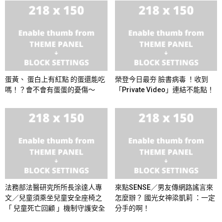
蛋黃、 蛋白上有紅點 的蛋還能吃
榮登今日最夯 臉書病毒 ！收到
嗎！？會不會有蛋蛋的憂傷～
「Private Video」連結不能點！
法務部法醫研究所所長涂達人專
來點SENSE／男友傳網路謠言來
文／兒童須乘坐兒童安全座椅之
怎麼辦？ 國光女神梁凱莉 ：一定
「 兒童死亡回顧 」機制守護安全
分手的啊！