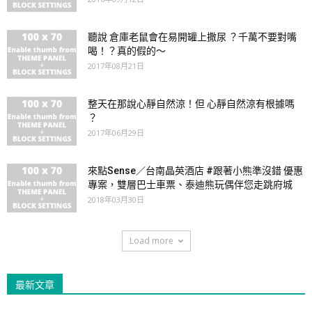
聽說 倉庫老鼠會在易開罐上撒尿 ？千萬不要對嘴
喝！？真的假的～
2017年08月21日
整天在那說心靜自然涼！但 心靜自然涼有根據嗎
？
2017年06月29日
來點Sense／台南晶英酒店 #跟著小熊準沒錯 優惠
專案，雙層巴士車票、泰迪熊玩偶伴您走跳府城
2018年03月30日
Load more
最新文章