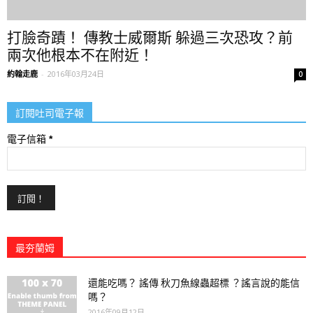
打臉奇蹟！ 傳教士威爾斯 躲過三次恐攻？前
兩次他根本不在附近！
約翰走鹿
-
2016年03月24日
0
訂閱吐司電子報
電子信箱
*
最夯蘭姆
還能吃嗎？ 謠傳 秋刀魚線蟲超標 ？謠言說的能信
嗎？
2016年09月12日