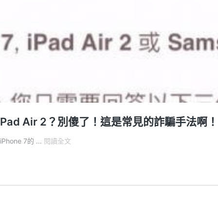
iPad Air 2？別傻了！這是常見的詐騙手法啊！
「
iPhone 7的 …
閱讀全文
恭
喜
Google
用
戶
」
可