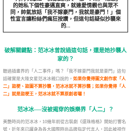
的她私下個性豪邁直爽，就連愛情觀也與眾不
同，帥氣放話「
我不嫁豪門，我就是豪門
！」個
性宣言讓粉絲們瘋狂按讚，但這句話疑似抄襲來
的…
破解關鍵點：范冰冰曾說過這句話，還是她抄襲人
家的？
聽過插畫界的「人二事件」嗎？「我不嫁豪門我就是豪門」這句
話確實是大陸女星范冰冰親口說的，
如果你覺得圖文創作家「人
二」盜梗、盜圖不算抄襲，范冰冰就不算抄襲；如果你覺得「人
二」就是盜梗王，范冰冰就不算原創者囉！
范冰冰──沒被揭穿的娛樂界「人二」？
美艷時尚的范冰冰，10幾年前從古裝劇《還珠格格》開始打響名
號，近年來已躍身為各大國際時尚品牌指定代言人，因此被視作