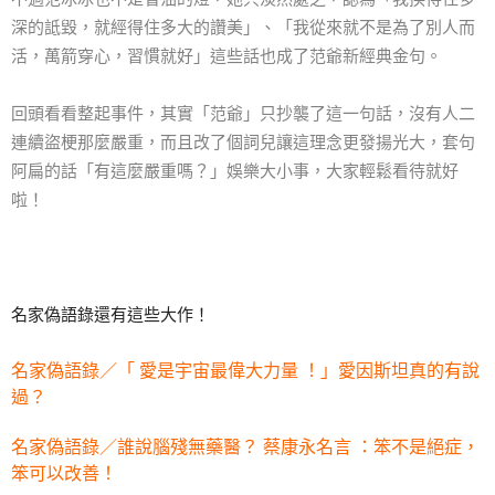
深的詆毀，就經得住多大的讚美」、「我從來就不是為了別人而
活，萬箭穿心，習慣就好」這些話也成了范爺新經典金句。
回頭看看整起事件，其實「范爺」只抄襲了這一句話，沒有人二
連續盜梗那麼嚴重，而且改了個詞兒讓這理念更發揚光大，套句
阿扁的話「有這麼嚴重嗎？」娛樂大小事，大家輕鬆看待就好
啦！
名家偽語錄還有這些大作！
名家偽語錄／「 愛是宇宙最偉大力量 ！」愛因斯坦真的有說
過？
名家偽語錄／誰說腦殘無藥醫？ 蔡康永名言 ：笨不是絕症，
笨可以改善！