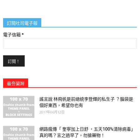
訂閱吐司電子報
電子信箱
*
最夯蘭姆
謠言說 林飛帆是前總統李登輝的私生子 ？腦袋是
個好東西，希望你也有
2017年06月12日
網路瘋傳「 奎寧加上日舒 ，五天100%清除病毒」
真的嗎？言之過早了，勿搶藥物！