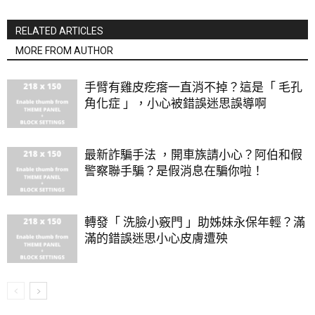
RELATED ARTICLES
MORE FROM AUTHOR
手臂有雞皮疙瘩一直消不掉？這是「 毛孔
角化症 」，小心被錯誤迷思誤導啊
最新詐騙手法 ，開車族請小心？阿伯和假
警察聯手騙？是假消息在騙你啦！
轉發「 洗臉小竅門 」助姊妹永保年輕？滿
滿的錯誤迷思小心皮膚遭殃