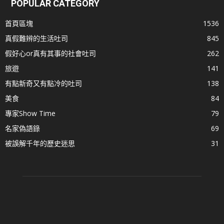
POPULAR CATEGORY
首頁區塊
1536
真假難辨的生活吐司
845
假好心or真有其事的社會吐司
262
旅遊
141
有點新奇又有點冷的吐司
138
美食
84
專家Show Time
79
名家偽語錄
69
被誤解千年的歷史迷思
31