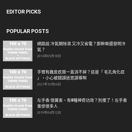
EDITOR PICKS
POPULAR POSTS
網路說 冷氣開除濕 又冷又省電？那幹嘛還發明冷
氣？
2016年05月18日
手臂有雞皮疙瘩一直消不掉？這是「 毛孔角化症
」，小心被錯誤迷思誤導啊
2021年10月06日
左手香 很厲害，有8種神奇功效？別傻了！左手香
害慘很多人
2019年06月12日