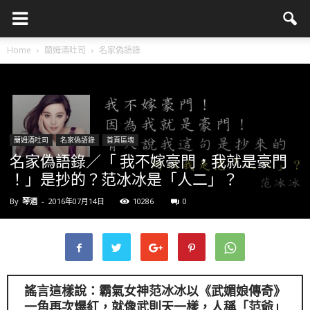
Home
蘭姆酒吐司
名家偽語錄
蘭姆酒吐司
名家偽語錄
首頁區塊
名家偽語錄／「 我不嫁豪門，我就是豪門
！」是抄的？范冰冰是「人二」？
By
琴酒
-
2016年07月14日
10286
0
謠言這樣說：霸氣女神范冰冰以《武媚娘傳奇》
一角再次爆紅，就像武則天一樣，人稱「范爺」