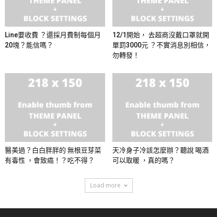
Line要收費 ？還採月費制每個月
12/1開始， 去超商沒戴口罩就開
20塊？能信嗎？
單罰3000元 ？不實消息別相信，
勿轉發！
醫美過？白白胖胖的 無根豆芽菜
天冷身子冷該怎麼辦？聽說 喝酒
有毒性 ，會致癌！？吃不得？
可以取暖 ，真的嗎？
Load more