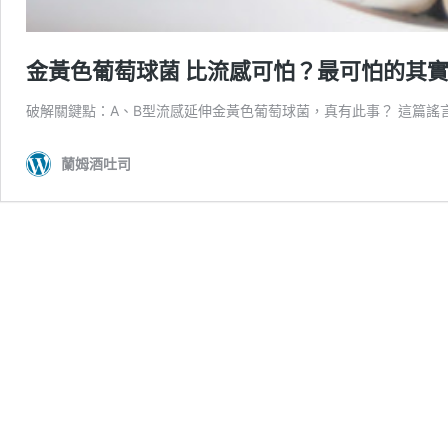
金黃色葡萄球菌 比流感可怕？最可怕的其
破解關鍵點：A、B型流感延伸金黃色葡萄球菌，真有此事？ 這篇謠
蘭姆酒吐司