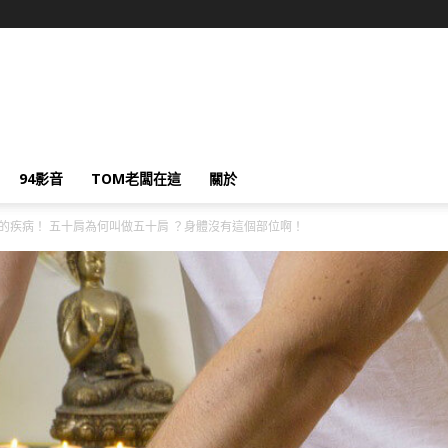
94影音
TOM老闆在這
關於
的疾病！ 五十肩為何叫做五十肩 ？身體沒有這個部位啊！