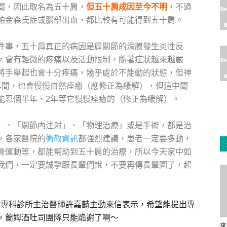
間，因此取名為五十肩，
但五十肩成因至今不明
，不過
帕金森氏症或腦部出血，都比較有可能得到五十肩。
件事，五十肩真正的病因是肩關節的滑膜發生炎性反
，會有輕微的疼痛以及活動限制，隨著症狀越來越嚴
將手舉起也會十分疼痛，幾乎處於不能動的狀態，但神
年間，也會慢慢自然痊癒（應修正為緩解），但這中間
能忍個半年、2年等它慢慢痊癒的（修正為緩解）。
」、「關節內注射」、「物理治療」或是手術，都是治
，各家醫院的
衛教資訊
都強烈建議，患者一定要多動，
骨運動等，都能幫助到五十肩的治療，所以今天家中如
我們，一定要誠摯跟長輩們說，不要再傳長輩圖了，起
馥復健專科診所主治醫師許嘉麟主動來信表示，希望能提出專
，蘭姆酒吐司團隊只能跪謝了啊～
來