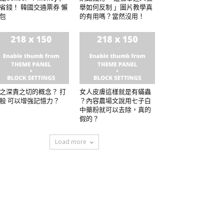
省錢！ 韓國交通票券 懶
舉如何反制 」圖片教學真
包
的有用嗎？當然沒用！
之深責之切的概念？ 打
女人皮膚這樣就是有蟎蟲
股 可以增強記憶力？
？內容農場文說用七子白
中藥粉就可以去除，真的
假的？
Load more