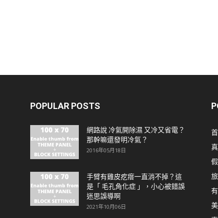
POPULAR POSTS
P
網路說 冷氣開除濕 又冷又省電？
首
那幹嘛還發明冷氣？
真
2016年05月18日
假
旅
手臂有雞皮疙瘩一直消不掉？這
是「 毛孔角化症 」，小心被錯誤
有
迷思誤導啊
美
2021年10月06日