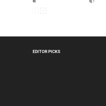
啊
啦！
EDITOR PICKS