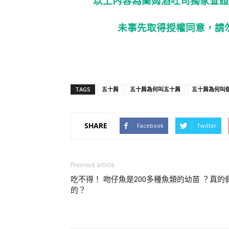
以上內容為蘭姆酒吐司獨家查證
未事先取得授權同意，請
TAGS
五十肩
五十肩為何叫五十肩
五十肩為何叫
SHARE
Facebook
Twitter
Previous article
吃不得！ 吻仔魚是200多種魚類的幼苗 ？真的
的？