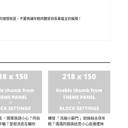
的理想就是，不要再讓年輕肉體受到長輩謠言的摧殘！
法 ，開車族請小心？阿伯
轉發「 洗臉小竅門 」助姊妹永保年
手騙？是假消息在騙你
輕？滿滿的錯誤迷思小心皮膚遭殃