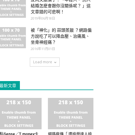
結婚怎麽會跟你沒關係呢？ 」這
文章錯的可悲啊！
2019年06月18日
被「神化」的 蒜頭蒸飯 ？網路偏
方說吃了可以降血壓、治痛風、
坐骨神經痛？
2016年11月01日
Load more
最新文章
點Sense／T money卡
網路瘋傳「 遭檢舉達人檢