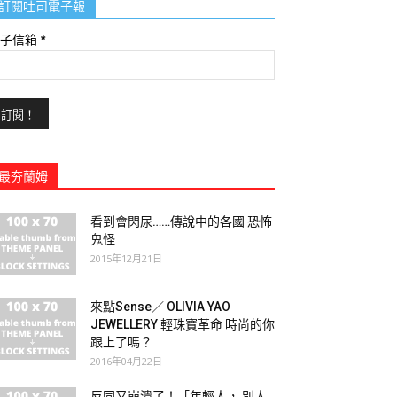
訂閱吐司電子報
電子信箱
*
最夯蘭姆
看到會閃尿……傳說中的各國 恐怖
鬼怪
2015年12月21日
來點Sense／ OLIVIA YAO
JEWELLERY 輕珠寶革命 時尚的你
跟上了嗎？
2016年04月22日
反同又崩潰了！「年輕人， 別人