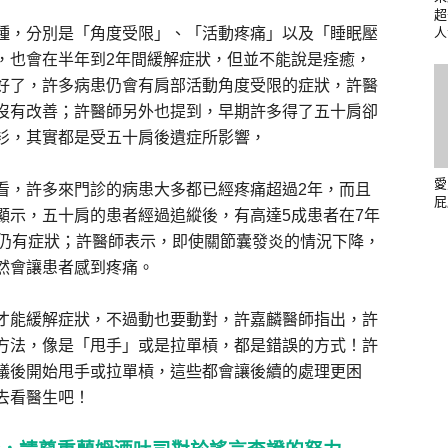
超
種，分別是「角度受限」、「活動疼痛」以及「睡眠壓
人
，也會在半年到2年間緩解症狀，但並不能說是痊癒，
好了，許多病患仍會有肩部活動角度受限的症狀，許醫
沒有改善；許醫師另外也提到，早期許多得了五十肩卻
衫，其實都是受五十肩後遺症所影響，
愛
看，許多來門診的病患大多都已經疼痛超過2年，而且
屁
顯示，五十肩的患者經過追縱後，有高達5成患者在7年
後仍有症狀；許醫師表示，即使關節囊發炎的情況下降，
然會讓患者感到疼痛。
才能緩解症狀，不過動也要動對，許嘉麟醫師指出，許
方法，像是「甩手」或是拉單槓，都是錯誤的方式！許
議後開始甩手或拉單槓，這些都會讓後續的處理更困
去看醫生吧！