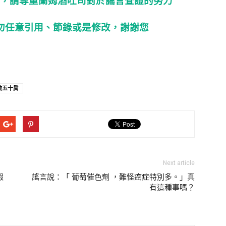
，請尊重蘭姆酒吐司對於謠言查證的努力
勿任意引用、節錄或是修改，謝謝您
做五十肩
Next article
假
謠言說：「 葡萄催色劑 ，難怪癌症特別多。」真
有這種事嗎？