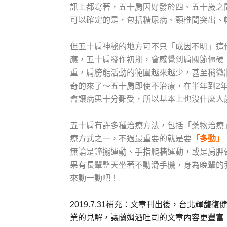
訊上都寫著，五十肩因好發於四、五十歲之
可以確定的是，包括糖尿病、頸椎間突出、
但五十肩神秘的地方可不只「成因不明」這
應，五十肩發作初期，會感覺到肩關節僵硬
重，肩膀能活動的範圍越來越少，甚至稍微
奇的來了～五十肩即使不治療，在半年到2
會讓病患十分難受，所以基本上也沒什麼人
五十肩有許多種治療方法，包括「藥物治療
療方式之一，不過最重要的就是要
「多動」
無論是鐘擺運動、手指爬牆運動，或是肩胛
果有長輩整天坐著不動滑手機，身為晚輩的
來動一動吧！
2019.7.31補充：文章刊出後，台北輝
業的見解，讓蘭姆酒吐司的文章內容更豐富