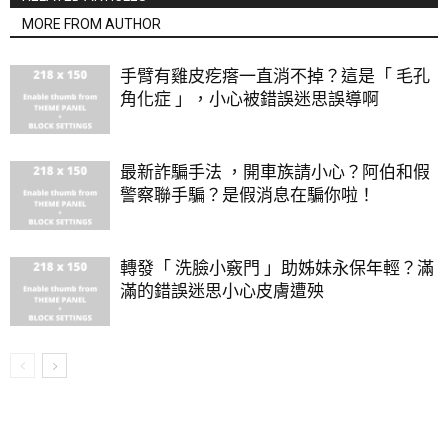
MORE FROM AUTHOR
手臂有雞皮疙瘩一直消不掉？這是「 毛孔
角化症 」，小心被錯誤迷思誤導啊
最新詐騙手法 ，開車族請小心？阿伯和假
警察聯手騙？是假消息在騙你啦！
轉發「 洗臉小竅門 」助姊妹永保年輕？滿
滿的錯誤迷思小心皮膚遭殃