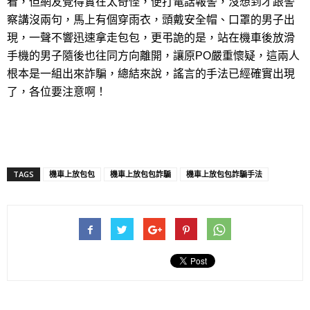
看，但網友覺得實在太奇怪，便打電話報警，沒想到才跟警
察講沒兩句，馬上有個穿雨衣，頭戴安全帽、口罩的男子出
現，一聲不響迅速拿走包包，更弔詭的是，站在機車後放滑
手機的男子隨後也往同方向離開，讓原PO嚴重懷疑，這兩人
根本是一組出來詐騙，總結來說，謠言的手法已經確實出現
了，各位要注意啊！
TAGS
機車上放包包
機車上放包包詐騙
機車上放包包詐騙手法