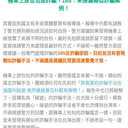
機車上放包包是詐騙？165：未接獲類似詐騙案
例！
其實這則謠言有多家媒體都曾有報導過，報導中也都有請教
了警方遇到類似狀況該如何自保，警方建議如果發現機車上
被放置了來路不明的包包，最好先拍照或錄影留下證據，或
是直接請警方來處理是最好的方式，不過呢～雖然警方是這
樣建議，但專門處理詐騙的
165反詐騙卻說，目前並沒有發現
類似詐騙手法，不過還是建議民眾要提高警覺才是
。
機車上放包包的詐騙手法，雖然是謠言來著～不過，類似的
謠言詐騙手法，蘭姆酒吐司在先前的
「屏風黨的詐騙手法在
強國叫碰瓷 竟然連維基百科都有解釋！」
報告中也已經破解
了，這種名為「碰瓷」的詐騙手法，在大陸十分盛行，導致
許多民眾很擔心，碰瓷的詐騙手法會不會也流傳到台灣來，
不過根據警方的回覆，跟機車上包包的詐騙謠言一樣，目前
並未發現有類似的詐騙手法在台灣出現，不過老話一句，還
是要提高警覺啊～