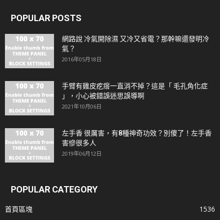
POPULAR POSTS
網路說 冷氣開除濕 又冷又省電？那幹嘛還發明冷
氣？
2016年05月18日
手臂有雞皮疙瘩一直消不掉？這是「 毛孔角化症
」，小心被錯誤迷思誤導啊
2021年10月06日
左手香 很厲害，有8種神奇功效？別傻了！左手香
害慘很多人
2019年06月12日
POPULAR CATEGORY
首頁區塊
1536