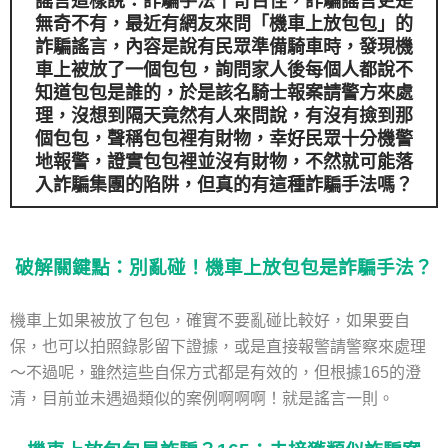
謠言這樣說：詐騙手法千奇百怪，詐騙謠言更是
無奇不有，最近有網友來問「
機車上放包包
」的
詐騙謠言，內容是說有民眾準備騎車時，發現機
車上被放了一個包包，詢問家人後每個人都說不
知道包包是誰的，於是該名騎士報案請警方來處
理，沒想到隔天竟然有人來問說，有沒有撿到那
個包包，聲稱包包裡有財物，幸好民眾十分機警
地報警，證實包包裡並沒有財物，不然就可能落
入詐騙集團的陷阱，但真的有這種詐騙手法嗎？
破解關鍵點：別亂碰！機車上放包包是詐騙手法？
機車上如果被放了包包，確實不要亂碰比較好，如果要自
保，也可以拍照錄影留下證據，或是直接報警請警察來處理
～不過呢，雖然這些自保方式都是有效的，但根據165的澄
清，目前並未遇過類似的案例啊啊啊！就是謠言一則。