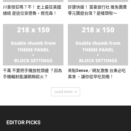
川普很狂嗎？不！ 史上最狂美國
好康快搶！ 富豪旅行社 推免團費
總統 是這位安德魯・傑克森！
零元團遊台灣？是噱頭啦～
千萬 不要把手機放枕頭邊 ？因為
來點Sense／網友激推 台東必吃
手機輻射能讓鋼棉起火？
美食 ，讓你從早吃到晚！
Load more
EDITOR PICKS