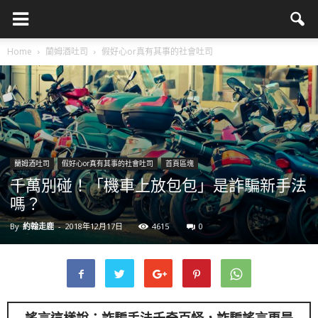
Home
蘭姆酒吐司
假好心or真有其事的社會吐司
蘭姆酒吐司
假好心or真有其事的社會吐司
首頁區塊
千萬別碰！「機車上放包包」是詐騙新手法
嗎？
By
約翰走鹿
-
2018年12月17日
4615
0